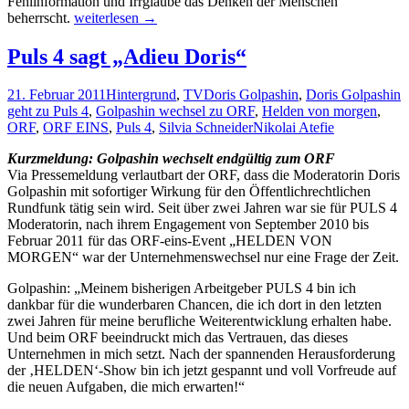
Fehlinformation und Irrglaube das Denken der Menschen
Gesundheit
beherrscht.
weiterlesen
→
als
Quotenkiller?
Puls 4 sagt „Adieu Doris“
21. Februar 2011
Hintergrund
,
TV
Doris Golpashin
,
Doris Golpashin
geht zu Puls 4
,
Golpashin wechsel zu ORF
,
Helden von morgen
,
ORF
,
ORF EINS
,
Puls 4
,
Silvia Schneider
Nikolai Atefie
Kurzmeldung: Golpashin wechselt endgültig zum ORF
Via Pressemeldung verlautbart der ORF, dass die Moderatorin Doris
Golpashin mit sofortiger Wirkung für den Öffentlichrechtlichen
Rundfunk tätig sein wird. Seit über zwei Jahren war sie für PULS 4
Moderatorin, nach ihrem Engagement von September 2010 bis
Februar 2011 für das ORF-eins-Event „HELDEN VON
MORGEN“ war der Unternehmenswechsel nur eine Frage der Zeit.
Golpashin: „Meinem bisherigen Arbeitgeber PULS 4 bin ich
dankbar für die wunderbaren Chancen, die ich dort in den letzten
zwei Jahren für meine berufliche Weiterentwicklung erhalten habe.
Und beim ORF beeindruckt mich das Vertrauen, das dieses
Unternehmen in mich setzt. Nach der spannenden Herausforderung
der ‚HELDEN‘-Show bin ich jetzt gespannt und voll Vorfreude auf
die neuen Aufgaben, die mich erwarten!“