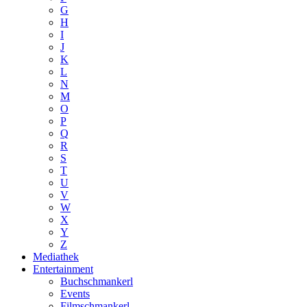
G
H
I
J
K
L
N
M
O
P
Q
R
S
T
U
V
W
X
Y
Z
Mediathek
Entertainment
Buchschmankerl
Events
Filmschmankerl