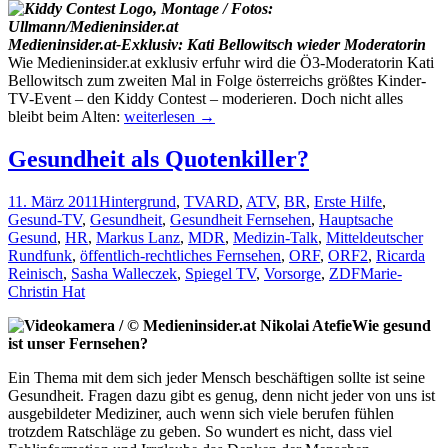
Medieninsider.at-Exklusiv: Kati Bellowitsch wieder Moderatorin
Wie Medieninsider.at exklusiv erfuhr wird die Ö3-Moderatorin Kati
Bellowitsch zum zweiten Mal in Folge österreichs größtes Kinder-
TV-Event – den Kiddy Contest – moderieren. Doch nicht alles
Kiddy
bleibt beim Alten:
weiterlesen
→
Contest
2011:
Gesundheit als Quotenkiller?
Neuerungen
&
11. März 2011
Hintergrund
,
TV
ARD
,
ATV
,
BR
,
Erste Hilfe
,
Altbewährtes
Gesund-TV
,
Gesundheit
,
Gesundheit Fernsehen
,
Hauptsache
Gesund
,
HR
,
Markus Lanz
,
MDR
,
Medizin-Talk
,
Mitteldeutscher
Rundfunk
,
öffentlich-rechtliches Fernsehen
,
ORF
,
ORF2
,
Ricarda
Reinisch
,
Sasha Walleczek
,
Spiegel TV
,
Vorsorge
,
ZDF
Marie-
Christin Hat
Wie gesund
ist unser Fernsehen?
Ein Thema mit dem sich jeder Mensch beschäftigen sollte ist seine
Gesundheit. Fragen dazu gibt es genug, denn nicht jeder von uns ist
ausgebildeter Mediziner, auch wenn sich viele berufen fühlen
trotzdem Ratschläge zu geben. So wundert es nicht, dass viel