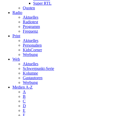
Super RTL
Quoten
Radio
Aktuelles
Radiotest
Programm
Frequenz
Print
Aktuelles
Personalien
KidsCorner
Werbung
Web
Aktuelles
Schwerpunkt-Serie
Kolumne
Gastautoren
Werbung
Medien A-Z
A
B
C
D
E
F