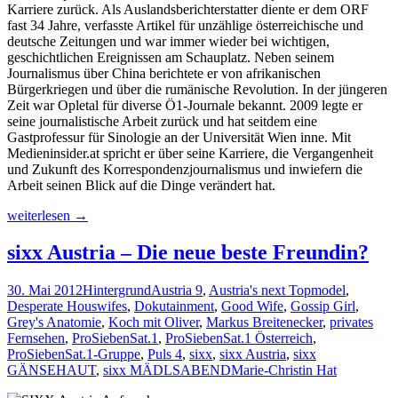
Karriere zurück. Als Auslandsberichterstatter diente er dem ORF
fast 34 Jahre, verfasste Artikel für unzählige österreichische und
deutsche Zeitungen und war immer wieder bei wichtigen,
geschichtlichen Ereignissen am Schauplatz.
Neben seinem
Journalismus über China berichtete er von afrikanischen
Bürgerkriegen und über die rumänische Revolution. In der jüngeren
Zeit war Opletal für diverse Ö1-Journale bekannt. 2009 legte er
seine journalistische Arbeit zurück und hat seitdem eine
Gastprofessur für Sinologie an der Universität Wien inne. Mit
Medieninsider.at spricht er über seine Karriere, die Vergangenheit
und Zukunft des Korrespondenzjournalismus und inwiefern die
Arbeit seinen Blick auf die Dinge verändert hat.
„Korrespondenten
weiterlesen
→
haben
wie
sixx Austria – Die neue beste Freundin?
Botschafter
gelebt“
30. Mai 2012
Hintergrund
Austria 9
,
Austria's next Topmodel
,
Desperate Houswifes
,
Dokutainment
,
Good Wife
,
Gossip Girl
,
Grey's Anatomie
,
Koch mit Oliver
,
Markus Breitenecker
,
privates
Fernsehen
,
ProSiebenSat.1
,
ProSiebenSat.1 Österreich
,
ProSiebenSat.1-Gruppe
,
Puls 4
,
sixx
,
sixx Austria
,
sixx
GÄNSEHAUT
,
sixx MÄDLSABEND
Marie-Christin Hat