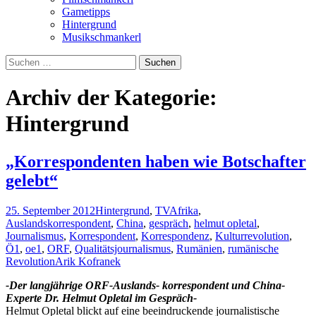
Gametipps
Hintergrund
Musikschmankerl
Suchen
nach:
Archiv der Kategorie:
Hintergrund
„Korrespondenten haben wie Botschafter
gelebt“
25. September 2012
Hintergrund
,
TV
Afrika
,
Auslandskorrespondent
,
China
,
gespräch
,
helmut opletal
,
Journalismus
,
Korrespondent
,
Korrespondenz
,
Kulturrevolution
,
Ö1
,
oe1
,
ORF
,
Qualitätsjournalismus
,
Rumänien
,
rumänische
Revolution
Arik Kofranek
-Der langjährige ORF-Auslands- korrespondent und China-
Experte Dr. Helmut Opletal im Gespräch-
Helmut Opletal blickt auf eine beeindruckende journalistische