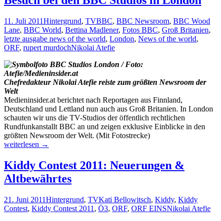
Besuch bei den BBC Studios in London
seine
„jungen
11. Juli 2011
Hintergrund
,
TV
BBC
,
BBC Newsroom
,
BBC Wood
Pläne“
Lane
,
BBC World
,
Bettina Madlener
,
Fotos BBC
,
Groß Britanien
,
letzte ausgabe news of the world
,
London
,
News of the world
,
ORF
,
rupert murdoch
Nikolai Atefie
Chefredakteur Nikolai Atefie reiste zum größten Newsroom der
Welt
Medieninsider.at berichtet nach Reportagen aus Finnland,
Deutschland und Lettland nun auch aus Groß Britanien. In London
schauten wir uns die TV-Studios der öffentlich rechtlichen
Rundfunkanstallt BBC an und zeigen exklusive Einblicke in den
größten Newsroom der Welt. (Mit Fotostrecke)
Besuch
weiterlesen
→
bei
den
Kiddy Contest 2011: Neuerungen &
BBC
Altbewährtes
Studios
in
London
21. Juni 2011
Hintergrund
,
TV
Kati Bellowitsch
,
Kiddy
,
Kiddy
Contest
,
Kiddy Contest 2011
,
Ö3
,
ORF
,
ORF EINS
Nikolai Atefie