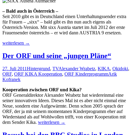
– Bald auch in Österreich –
Seit 2010 gibt es in Deutschland einen Unterhaltungssender extra
für Frauen – „sixx“ – bald gibt es ihn nun auch eigens als
Österreich-Version. Mit sixx Austria startet im Juli 2012 der erste
Frauensender österreichs – er wird dann AUSTRIA 9 ersetzen.
sixx
weiterlesen
→
Austria
–
Der ORF und seine „jungen Pläne“
Die
neue
27. Juli 2011
Hintergrund
,
TV
Alexander Wrabetz
,
KIKA
,
Okidoki
,
beste
ORF
,
ORF KIKA Kooperation
,
ORF Kinderprogramm
Arik
Freundin?
Kofranek
Kooperation zwischen ORF und Kika?
ORF Generaldirektor Alexander Wrabetz hat wiedereinmal eine
seiner innovativen Ideen. Dieses Mal ist es aber nicht einmal eine
Neue, sondern eine Aufgewärmte. Denn schon 2005 sprach der
ORF, der ja mit seinem momentanen Kinderprogramm eher auf
Wiederstand als auf Wohlwollen trifft, von einer Kooperation mit
Der
dem Sender Kika.
weiterlesen
→
ORF
und