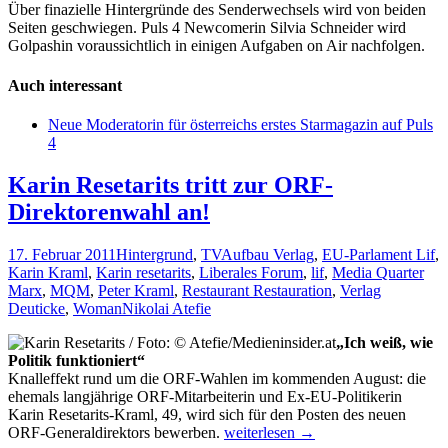
Über finazielle Hintergründe des Senderwechsels wird von beiden
Seiten geschwiegen. Puls 4 Newcomerin Silvia Schneider wird
Golpashin voraussichtlich in einigen Aufgaben on Air nachfolgen.
Auch interessant
Neue Moderatorin für österreichs erstes Starmagazin auf Puls
4
Karin Resetarits tritt zur ORF-
Direktorenwahl an!
17. Februar 2011
Hintergrund
,
TV
Aufbau Verlag
,
EU-Parlament Lif
,
Karin Kraml
,
Karin resetarits
,
Liberales Forum
,
lif
,
Media Quarter
Marx
,
MQM
,
Peter Kraml
,
Restaurant Restauration
,
Verlag
Deuticke
,
Woman
Nikolai Atefie
„Ich weiß, wie
Politik funktioniert“
Knalleffekt rund um die ORF-Wahlen im kommenden August: die
ehemals langjährige ORF-Mitarbeiterin und Ex-EU-Politikerin
Karin Resetarits-Kraml, 49, wird sich für den Posten des neuen
Karin
ORF-Generaldirektors bewerben.
weiterlesen
→