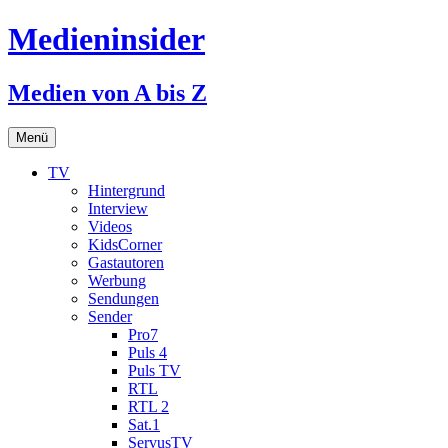
Medieninsider
Medien von A bis Z
Zum
Menü
Inhalt
springen
TV
Hintergrund
Interview
Videos
KidsCorner
Gastautoren
Werbung
Sendungen
Sender
Pro7
Puls 4
Puls TV
RTL
RTL 2
Sat.1
ServusTV