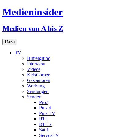
Medieninsider
Medien von A bis Z
Zum
Menü
Inhalt
springen
TV
Hintergrund
Interview
Videos
KidsCorner
Gastautoren
Werbung
Sendungen
Sender
Pro7
Puls 4
Puls TV
RTL
RTL 2
Sat.1
ServusTV