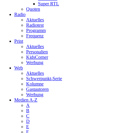
Super RTL
Quoten
Radio
Aktuelles
Radiotest
Programm
Frequenz
Print
Aktuelles
Personalien
KidsCorner
Werbung
Web
Aktuelles
Schwerpunkt-Serie
Kolumne
Gastautoren
Werbung
Medien A-Z
A
B
C
D
E
F