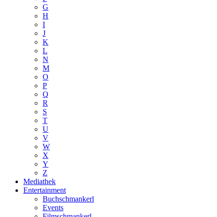
G
H
I
J
K
L
N
M
O
P
Q
R
S
T
U
V
W
X
Y
Z
Mediathek
Entertainment
Buchschmankerl
Events
Filmschmankerl