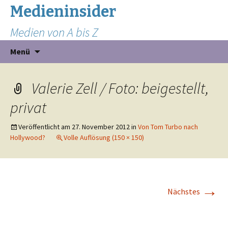
Medieninsider
Medien von A bis Z
Zum
Suchen
Menü
Inhalt
nach:
springen
Valerie Zell / Foto: beigestellt,
privat
Veröffentlicht am
27. November 2012
in
Von Tom Turbo nach
Hollywood?
Volle Auflösung (150 × 150)
→
Nächstes