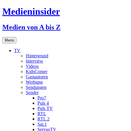
Medieninsider
Medien von A bis Z
Zum
Menü
Inhalt
springen
TV
Hintergrund
Interview
Videos
KidsCorner
Gastautoren
Werbung
Sendungen
Sender
Pro7
Puls 4
Puls TV
RTL
RTL 2
Sat.1
ServusTV