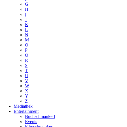
G
H
I
J
K
L
N
M
O
P
Q
R
S
T
U
V
W
X
Y
Z
Mediathek
Entertainment
Buchschmankerl
Events
Filmschmankerl