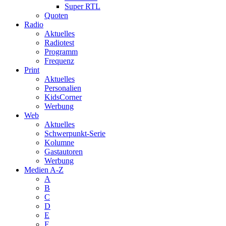
Super RTL
Quoten
Radio
Aktuelles
Radiotest
Programm
Frequenz
Print
Aktuelles
Personalien
KidsCorner
Werbung
Web
Aktuelles
Schwerpunkt-Serie
Kolumne
Gastautoren
Werbung
Medien A-Z
A
B
C
D
E
F