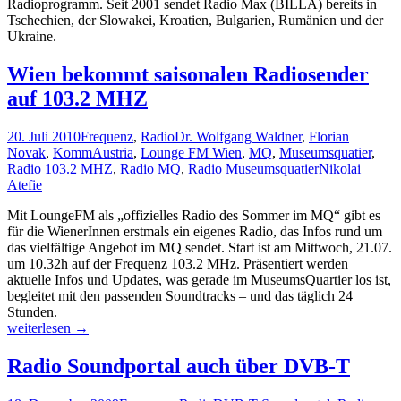
Radioprogramm. Seit 2001 sendet Radio Max (BILLA) bereits in
Tschechien, der Slowakei, Kroatien, Bulgarien, Rumänien und der
Ukraine.
Wien bekommt saisonalen Radiosender
auf 103.2 MHZ
20. Juli 2010
Frequenz
,
Radio
Dr. Wolfgang Waldner
,
Florian
Novak
,
KommAustria
,
Lounge FM Wien
,
MQ
,
Museumsquatier
,
Radio 103.2 MHZ
,
Radio MQ
,
Radio Museumsquatier
Nikolai
Atefie
Mit LoungeFM als „offizielles Radio des Sommer im MQ“ gibt es
für die WienerInnen erstmals ein eigenes Radio, das Infos rund um
das vielfältige Angebot im MQ sendet. Start ist am Mittwoch, 21.07.
um 10.32h auf der Frequenz 103.2 MHz. Präsentiert werden
aktuelle Infos und Updates, was gerade im MuseumsQuartier los ist,
begleitet mit den passenden Soundtracks – und das täglich 24
Stunden.
Wien
weiterlesen
→
bekommt
saisonalen
Radio Soundportal auch über DVB-T
Radiosender
auf