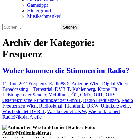
Gametipps
Hintergrund
Musikschmankerl
Suchen
nach:
Archiv der Kategorie:
Frequenz
Woher kommen die Stimmen im Radio?
11. Juni 2011
Frequenz
,
Radio
88 6
,
Antenne Wien
,
Digital Video
Broadcasting – Terrestrial
,
DVB-T
,
Kahlenberg
,
Krone Hit
,
Leistungen der Sender
,
Mobilfunk
,
Ö2
,
OMV
,
ORF
,
ORS
,
Österreichische Rundfunksender GmbH
,
Radio Frequenzen
,
Radio
Frequenzen Wien
,
Radiosignal
,
Richtfunk
,
UKW
,
Ultrakurzwelle
,
Was bedeutet DVB-T
,
Was bedeutet UKW
,
Wie funktioniert
Radio
Nikolai Atefie