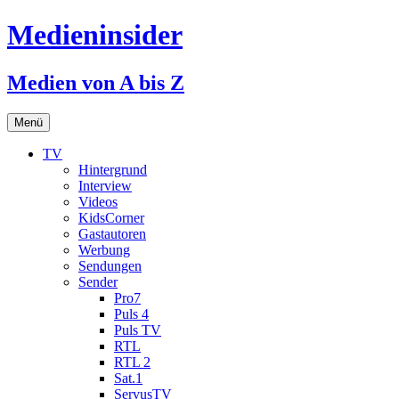
Medieninsider
Medien von A bis Z
Zum
Menü
Inhalt
springen
TV
Hintergrund
Interview
Videos
KidsCorner
Gastautoren
Werbung
Sendungen
Sender
Pro7
Puls 4
Puls TV
RTL
RTL 2
Sat.1
ServusTV