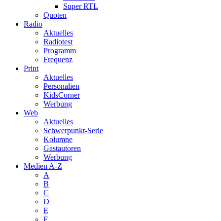
Super RTL
Quoten
Radio
Aktuelles
Radiotest
Programm
Frequenz
Print
Aktuelles
Personalien
KidsCorner
Werbung
Web
Aktuelles
Schwerpunkt-Serie
Kolumne
Gastautoren
Werbung
Medien A-Z
A
B
C
D
E
F