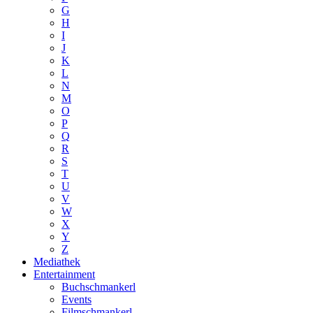
G
H
I
J
K
L
N
M
O
P
Q
R
S
T
U
V
W
X
Y
Z
Mediathek
Entertainment
Buchschmankerl
Events
Filmschmankerl