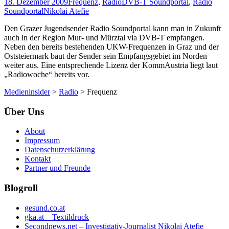
18. Dezember 2009
Frequenz
,
Radio
DVB-T Soundportal
,
Radio
103.2
Soundportal
Nikolai Atefie
MHZ
Den Grazer Jugendsender Radio Soundportal kann man in Zukunft
auch in der Region Mur- und Mürztal via DVB-T empfangen.
Neben den bereits bestehenden UKW-Frequenzen in Graz und der
Oststeiermark baut der Sender sein Empfangsgebiet im Norden
weiter aus. Eine entsprechende Lizenz der KommAustria liegt laut
„Radiowoche“ bereits vor.
Medieninsider
>
Radio
>
Frequenz
Über Uns
About
Impressum
Datenschutzerklärung
Kontakt
Partner und Freunde
Blogroll
gesund.co.at
gka.at – Textildruck
Secondnews.net – Investigativ-Journalist Nikolai Atefie