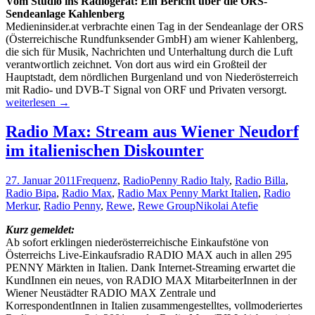
Vom Studio ins Radiogerät: Ein Bericht über die ORS-
Sendeanlage Kahlenberg
Medieninsider.at verbrachte einen Tag in der Sendeanlage der ORS
(Österreichische Rundfunksender GmbH) am wiener Kahlenberg,
die sich für Musik, Nachrichten und Unterhaltung durch die Luft
verantwortlich zeichnet. Von dort aus wird ein Großteil der
Hauptstadt, dem nördlichen Burgenland und von Niederösterreich
Wohe
mit Radio- und DVB-T Signal von ORF und Privaten versorgt.
komm
weiterlesen
→
die
Stimm
Radio Max: Stream aus Wiener Neudorf
im
im italienischen Diskounter
Radio
27. Januar 2011
Frequenz
,
Radio
Penny Radio Italy
,
Radio Billa
,
Radio Bipa
,
Radio Max
,
Radio Max Penny Markt Italien
,
Radio
Merkur
,
Radio Penny
,
Rewe
,
Rewe Group
Nikolai Atefie
Kurz gemeldet:
Ab sofort erklingen niederösterreichische Einkaufstöne von
Österreichs Live-Einkaufsradio RADIO MAX auch in allen 295
PENNY Märkten in Italien. Dank Internet-Streaming erwartet die
KundInnen ein neues, von RADIO MAX MitarbeiterInnen in der
Wiener Neustädter RADIO MAX Zentrale und
KorrespondentInnen in Italien zusammengestelltes, vollmoderiertes