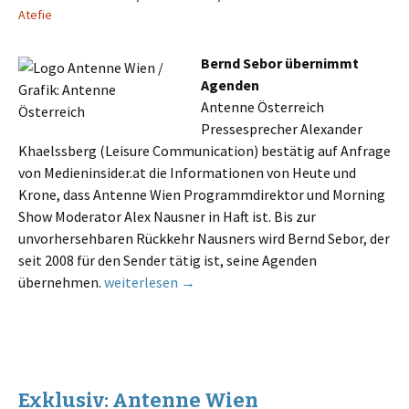
Atefie
Bernd Sebor übernimmt
Agenden
Antenne Österreich
Pressesprecher Alexander
Khaelssberg (Leisure Communication) bestätig auf Anfrage
von Medieninsider.at die Informationen von Heute und
Krone, dass Antenne Wien Programmdirektor und Morning
Show Moderator Alex Nausner in Haft ist. Bis zur
unvorhersehbaren Rückkehr Nausners wird Bernd Sebor, der
seit 2008 für den Sender tätig ist, seine Agenden
Bestätigt: Antenne Programmdirektor Nausner i
übernehmen.
weiterlesen
→
Exklusiv: Antenne Wien