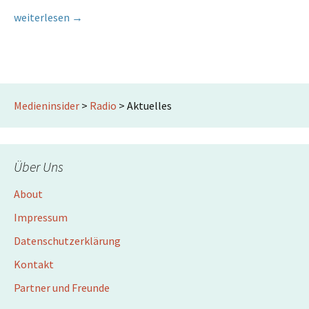
Exklusiv: Antenne Wien Chefredakteur verlässt Sender
weiterlesen
→
Medieninsider
>
Radio
>
Aktuelles
Über Uns
About
Impressum
Datenschutzerklärung
Kontakt
Partner und Freunde