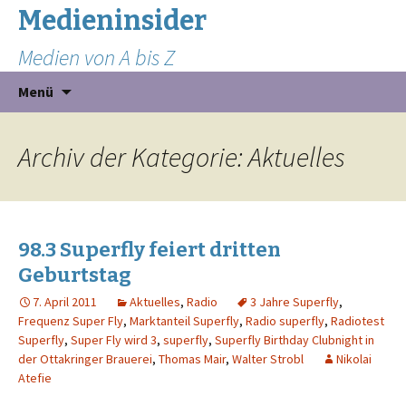
Medieninsider
Medien von A bis Z
Zum
Suchen
Menü
Inhalt
nach:
springen
Archiv der Kategorie: Aktuelles
98.3 Superfly feiert dritten
Geburtstag
7. April 2011
Aktuelles
,
Radio
3 Jahre Superfly
,
Frequenz Super Fly
,
Marktanteil Superfly
,
Radio superfly
,
Radiotest
Superfly
,
Super Fly wird 3
,
superfly
,
Superfly Birthday Clubnight in
der Ottakringer Brauerei
,
Thomas Mair
,
Walter Strobl
Nikolai
Atefie