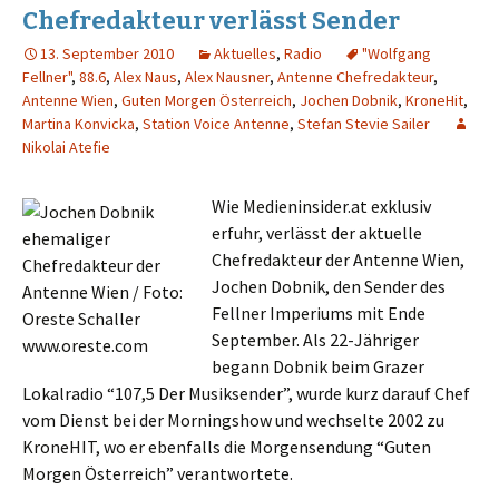
Chefredakteur verlässt Sender
13. September 2010
Aktuelles
,
Radio
"Wolfgang
Fellner"
,
88.6
,
Alex Naus
,
Alex Nausner
,
Antenne Chefredakteur
,
Antenne Wien
,
Guten Morgen Österreich
,
Jochen Dobnik
,
KroneHit
,
Martina Konvicka
,
Station Voice Antenne
,
Stefan Stevie Sailer
Nikolai Atefie
Wie Medieninsider.at exklusiv
erfuhr, verlässt der aktuelle
Chefredakteur der Antenne Wien,
Jochen Dobnik, den Sender des
Fellner Imperiums mit Ende
September. Als 22-Jähriger
begann Dobnik beim Grazer
Lokalradio “107,5 Der Musiksender”, wurde kurz darauf Chef
vom Dienst bei der Morningshow und wechselte 2002 zu
KroneHIT, wo er ebenfalls die Morgensendung “Guten
Morgen Österreich” verantwortete.