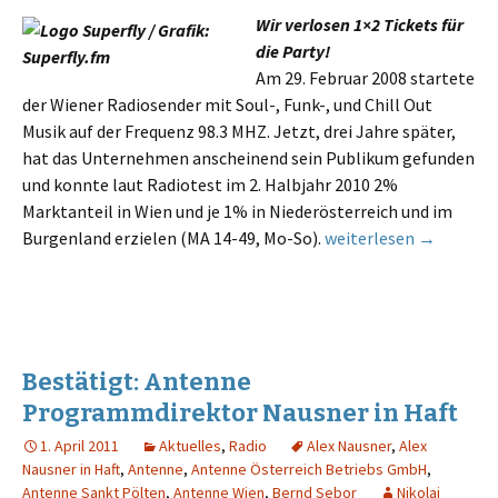
Wir verlosen 1×2 Tickets für
die Party!
Am 29. Februar 2008 startete
der Wiener Radiosender mit Soul-, Funk-, und Chill Out
Musik auf der Frequenz 98.3 MHZ. Jetzt, drei Jahre später,
hat das Unternehmen anscheinend sein Publikum gefunden
und konnte laut Radiotest im 2. Halbjahr 2010 2%
Marktanteil in Wien und je 1% in Niederösterreich und im
98.3 Superfly feiert dr
Burgenland erzielen (MA 14-49, Mo-So).
weiterlesen
→
Bestätigt: Antenne
Programmdirektor Nausner in Haft
1. April 2011
Aktuelles
,
Radio
Alex Nausner
,
Alex
Nausner in Haft
,
Antenne
,
Antenne Österreich Betriebs GmbH
,
Antenne Sankt Pölten
,
Antenne Wien
,
Bernd Sebor
Nikolai