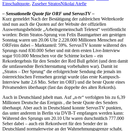
Einschaltquote
,
Zuseher Stratos
Nikolai Atefie
– Sensationelle Quote für ORF und ServusTV –
Kurz gemeldet Nach der Bestätigung der zahlreichen Weltrekorde
sind nun auch die Quoten auf der Website der offiziellen
Auswertungsbehörde „Arbeitsgemeinschaft Teletest“ veröffentlicht
worden: Beim Stratos-Sprung von Felix Baumgartner am gestrigen
Sonntag waren um 20.06 Uhr 2.228.000 Millionen Menschen auf
ORFeins dabei – Marktanteil: 59%. ServusTV konnte während des
Sprungs rund 830.000 Seher und mit dem ersten Live-Interview
sogar 910.000 Menschen vor die Schirme locken – ein
Rekordergebnis für den Sender der Red Bull gehört (und dem damit
die umfassendste Berichterstattung vorbehalten war). Damit ist
„Stratos – Der Sprung“ die erfolgreichste Sendung die jemals im
österreichischen Fernsehen gezeigt wurde (das erste Kampusch-
Interview hatte 2,6 Mio. Seher im ORF) und die beste Quote eines
Privatsenders überhaupt (fast das doppelte des alten Rekords).
Auch in Deutschland jubelt man. Auf „n-tv“ verfolgten bis zu 6,39
Millionen Deutsche das Ereignis , die beste Quote des Senders
überhaupt. Aber auch in Deutschland konnte ServusTV punkten,
das unter anderem in Berlin via DVB-T empfangen werden kann:
Während des Sprungs um 20.10 Uhr waren durschnitlich 777.000
Seher dabei – auch ein Rekordwert für den Sender der in
Deutschland normalerweise an der Wahrnehmungsgrenze schabt.