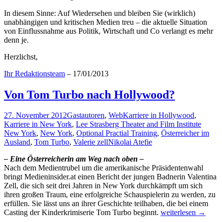
In diesem Sinne: Auf Wiedersehen und bleiben Sie (wirklich)
unabhängigen und kritischen Medien treu – die aktuelle Situation
von Einflussnahme aus Politik, Wirtschaft und Co verlangt es mehr
denn je.
Herzlichst,
Ihr Redaktionsteam
– 17/01/2013
Von Tom Turbo nach Hollywood?
27. November 2012
Gastautoren
,
Web
Karriere in Hollywood
,
Karriere in New York
,
Lee Strasberg Theater and Film Institute
New York
,
New York
,
Optional Practial Training
,
Österreicher im
Ausland
,
Tom Turbo
,
Valerie zell
Nikolai Atefie
– Eine Österreicherin am Weg nach oben –
Nach dem Medientrubel um die amerikanische Präsidentenwahl
bringt Medieninsider.at einen Bericht der jungen Badnerin Valentina
Zell, die sich seit drei Jahren in New York durchkämpft um sich
ihren großen Traum, eine erfolgreiche Schauspielerin zu werden, zu
erfüllen. Sie lässt uns an ihrer Geschichte teilhaben, die bei einem
Von
Casting der Kinderkrimiserie Tom Turbo beginnt.
weiterlesen
→
Tom