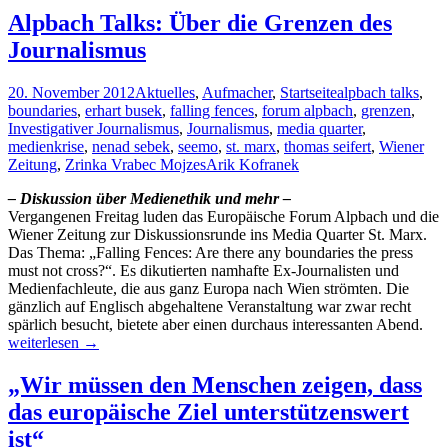
Turbo
Alpbach Talks: Über die Grenzen des
nach
Journalismus
Hollywood?
20. November 2012
Aktuelles
,
Aufmacher
,
Startseite
alpbach talks
,
boundaries
,
erhart busek
,
falling fences
,
forum alpbach
,
grenzen
,
Investigativer Journalismus
,
Journalismus
,
media quarter
,
medienkrise
,
nenad sebek
,
seemo
,
st. marx
,
thomas seifert
,
Wiener
Zeitung
,
Zrinka Vrabec Mojzes
Arik Kofranek
– Diskussion über Medienethik und mehr –
Vergangenen Freitag luden das Europäische Forum Alpbach und die
Wiener Zeitung zur Diskussionsrunde ins Media Quarter St. Marx.
Das Thema: „Falling Fences: Are there any boundaries the press
must not cross?“. Es dikutierten namhafte Ex-Journalisten und
Medienfachleute, die aus ganz Europa nach Wien strömten. Die
gänzlich auf Englisch abgehaltene Veranstaltung war zwar recht
spärlich besucht, bietete aber einen durchaus interessanten Abend.
Alpbach
weiterlesen
→
Talks:
Über
„Wir müssen den Menschen zeigen, dass
die
das europäische Ziel unterstützenswert
Grenzen
des
ist“