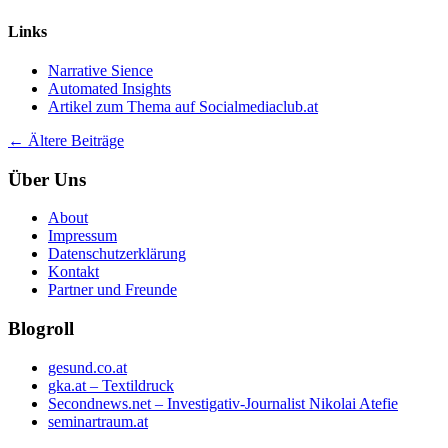
Links
Narrative Sience
Automated Insights
Artikel zum Thema auf Socialmediaclub.at
Beitrags-
←
Ältere Beiträge
Navigation
Über Uns
About
Impressum
Datenschutzerklärung
Kontakt
Partner und Freunde
Blogroll
gesund.co.at
gka.at – Textildruck
Secondnews.net – Investigativ-Journalist Nikolai Atefie
seminartraum.at