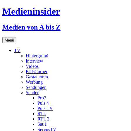
Medieninsider
Medien von A bis Z
Zum
Menü
Inhalt
springen
TV
Hintergrund
Interview
Videos
KidsCorner
Gastautoren
Werbung
Sendungen
Sender
Pro7
Puls 4
Puls TV
RTL
RTL 2
Sat.1
ServusTV