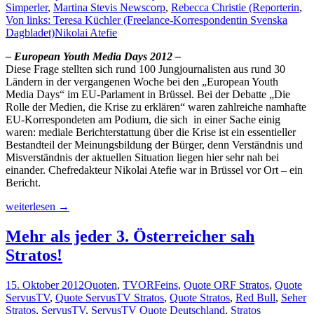
Simperler
,
Martina Stevis Newscorp
,
Rebecca Christie (Reporterin
,
Von links: Teresa Küchler (Freelance-Korrespondentin Svenska
Dagbladet)
Nikolai Atefie
– European Youth Media Days 2012 –
Diese Frage stellten sich rund 100 Jungjournalisten aus rund 30
Ländern in der vergangenen Woche bei den „European Youth
Media Days“ im EU-Parlament in Brüssel. Bei der Debatte „Die
Rolle der Medien, die Krise zu erklären“ waren zahlreiche namhafte
EU-Korrespondeten am Podium, die sich in einer Sache einig
waren: mediale Berichterstattung über die Krise ist ein essentieller
Bestandteil der Meinungsbildung der Bürger, denn Verständnis und
Misverständnis der aktuellen Situation liegen hier sehr nah bei
einander. Chefredakteur Nikolai Atefie war in Brüssel vor Ort – ein
Bericht.
Stehen
weiterlesen
→
wir
alleine
Mehr als jeder 3. Österreicher sah
besser
Stratos!
da?
15. Oktober 2012
Quoten
,
TV
ORFeins
,
Quote ORF Stratos
,
Quote
ServusTV
,
Quote ServusTV Stratos
,
Quote Stratos
,
Red Bull
,
Seher
Stratos
,
ServusTV
,
ServusTV Quote Deutschland
,
Stratos