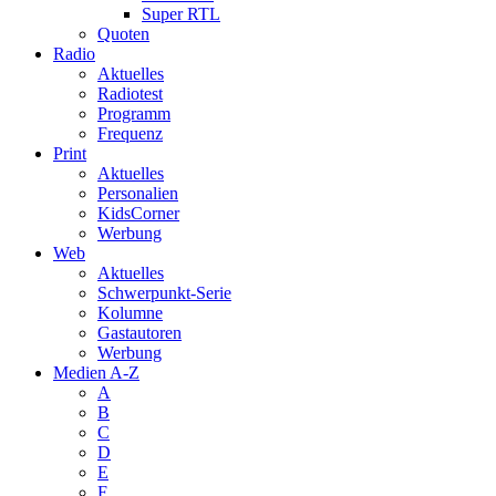
Super RTL
Quoten
Radio
Aktuelles
Radiotest
Programm
Frequenz
Print
Aktuelles
Personalien
KidsCorner
Werbung
Web
Aktuelles
Schwerpunkt-Serie
Kolumne
Gastautoren
Werbung
Medien A-Z
A
B
C
D
E
F