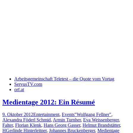
Arbeitsgemeinschaft Teletest – die Quote vom Vortag
ServusTV.com
orf.at
Medientage 2012: Ein Résumé
9. Oktober 2012
Entertainment
,
Events
"Wolfgang Fellner"
,
Alexandra Föderl Schmid
,
Armin Turnher
,
Eva Weissenberger
,
Falter
,
Florian Klenk
,
Hans Georg Gasser
,
Helmut Brandstätter
,
HGerlinde Hinterleitner
,
Johannes Bruckenberger
,
Medientage