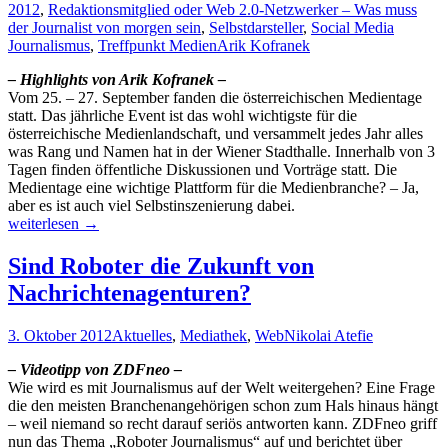
2012
,
Redaktionsmitglied oder Web 2.0-Netzwerker – Was muss
der Journalist von morgen sein
,
Selbstdarsteller
,
Social Media
Journalismus
,
Treffpunkt Medien
Arik Kofranek
– Highlights von Arik Kofranek –
Vom 25. – 27. September fanden die österreichischen Medientage
statt. Das jährliche Event ist das wohl wichtigste für die
österreichische Medienlandschaft, und versammelt jedes Jahr alles
was Rang und Namen hat in der Wiener Stadthalle. Innerhalb von 3
Tagen finden öffentliche Diskussionen und Vorträge statt. Die
Medientage eine wichtige Plattform für die Medienbranche? – Ja,
aber es ist auch viel Selbstinszenierung dabei.
Medientage
weiterlesen
→
2012:
Ein
Sind Roboter die Zukunft von
Résumé
Nachrichtenagenturen?
3. Oktober 2012
Aktuelles
,
Mediathek
,
Web
Nikolai Atefie
– Videotipp von ZDFneo –
Wie wird es mit Journalismus auf der Welt weitergehen? Eine Frage
die den meisten Branchenangehörigen schon zum Hals hinaus hängt
– weil niemand so recht darauf seriös antworten kann. ZDFneo griff
nun das Thema „Roboter Journalismus“ auf und berichtet über