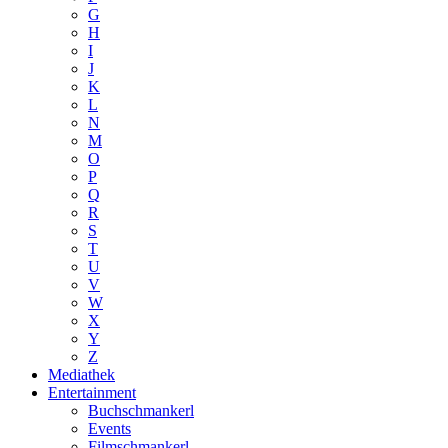
G
H
I
J
K
L
N
M
O
P
Q
R
S
T
U
V
W
X
Y
Z
Mediathek
Entertainment
Buchschmankerl
Events
Filmschmankerl