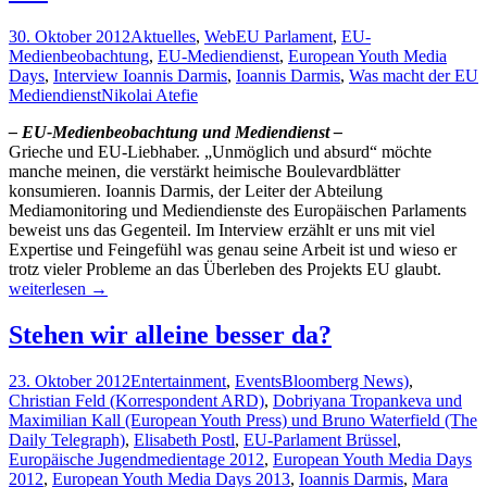
Journalismus
30. Oktober 2012
Aktuelles
,
Web
EU Parlament
,
EU-
Medienbeobachtung
,
EU-Mediendienst
,
European Youth Media
Days
,
Interview Ioannis Darmis
,
Ioannis Darmis
,
Was macht der EU
Mediendienst
Nikolai Atefie
– EU-Medienbeobachtung und Mediendienst –
Grieche und EU-Liebhaber. „Unmöglich und absurd“ möchte
manche meinen, die verstärkt heimische Boulevardblätter
konsumieren. Ioannis Darmis, der Leiter der Abteilung
Mediamonitoring und Mediendienste des Europäischen Parlaments
beweist uns das Gegenteil. Im Interview erzählt er uns mit viel
Expertise und Feingefühl was genau seine Arbeit ist und wieso er
„Wir
trotz vieler Probleme an das Überleben des Projekts EU glaubt.
müsse
weiterlesen
→
den
Mensc
Stehen wir alleine besser da?
zeigen
dass
23. Oktober 2012
Entertainment
,
Events
Bloomberg News)
,
das
Christian Feld (Korrespondent ARD)
,
Dobriyana Tropankeva und
europä
Maximilian Kall (European Youth Press) und Bruno Waterfield (The
Ziel
Daily Telegraph)
,
Elisabeth Postl
,
EU-Parlament Brüssel
,
unters
Europäische Jugendmedientage 2012
,
European Youth Media Days
ist“
2012
,
European Youth Media Days 2013
,
Ioannis Darmis
,
Mara