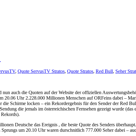
!
ervusTV
,
Quote ServusTV Stratos
,
Quote Stratos
,
Red Bull
,
Seher Stra
 nun auch die Quoten auf der Website der offiziellen Auswertungsbehö
um 20.06 Uhr 2.228.000 Millionen Menschen auf ORFeins dabei – Mar
 die Schirme locken – ein Rekordergebnis für den Sender der Red Bull
te Sendung die jemals im österreichischen Fernsehen gezeigt wurde (da
n Rekords).
illionen Deutsche das Ereignis , die beste Quote des Senders überhau
prungs um 20.10 Uhr waren durschnitlich 777.000 Seher dabei – auch