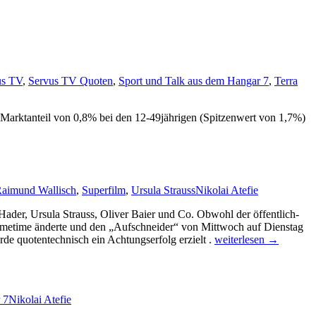
us TV
,
Servus TV Quoten
,
Sport und Talk aus dem Hangar 7
,
Terra
 Marktanteil von 0,8% bei den 12-49jährigen (Spitzenwert von 1,7%)
aimund Wallisch
,
Superfilm
,
Ursula Strauss
Nikolai Atefie
der, Ursula Strauss, Oliver Baier und Co. Obwohl der öffentlich-
imetime änderte und den „Aufschneider“ von Mittwoch auf Dienstag
Achtungserfolg
e quotentechnisch ein Achtungserfolg erzielt .
weiterlesen
→
für
„Aufschneider“
 7
Nikolai Atefie