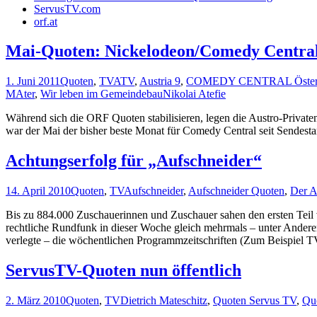
ServusTV.com
orf.at
Mai-Quoten: Nickelodeon/Comedy Central
1. Juni 2011
Quoten
,
TV
ATV
,
Austria 9
,
COMEDY CENTRAL Österr
MAter
,
Wir leben im Gemeindebau
Nikolai Atefie
Während sich die ORF Quoten stabilisieren, legen die Austro-Privat
war der Mai der bisher beste Monat für Comedy Central seit Sendesta
Achtungserfolg für „Aufschneider“
14. April 2010
Quoten
,
TV
Aufschneider
,
Aufschneider Quoten
,
Der A
Bis zu 884.000 Zuschauerinnen und Zuschauer sahen den ersten Teil
rechtliche Rundfunk in dieser Woche gleich mehrmals – unter Ander
verlegte – die wöchentlichen Programmzeitschriften (Zum Beispiel T
ServusTV-Quoten nun öffentlich
2. März 2010
Quoten
,
TV
Dietrich Mateschitz
,
Quoten Servus TV
,
Qu