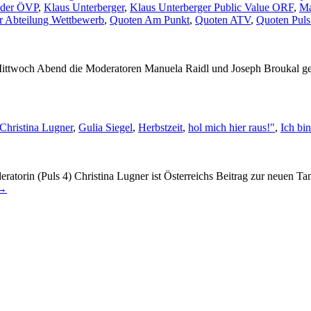
 der ÖVP
,
Klaus Unterberger
,
Klaus Unterberger Public Value ORF
,
Ma
r Abteilung Wettbewerb
,
Quoten Am Punkt
,
Quoten ATV
,
Quoten Puls
m Mittwoch Abend die Moderatoren Manuela Raidl und Joseph Broukal g
Christina Lugner
,
Gulia Siegel
,
Herbstzeit
,
hol mich hier raus!"
,
Ich bin
orin (Puls 4) Christina Lugner ist Österreichs Beitrag zur neuen T
→