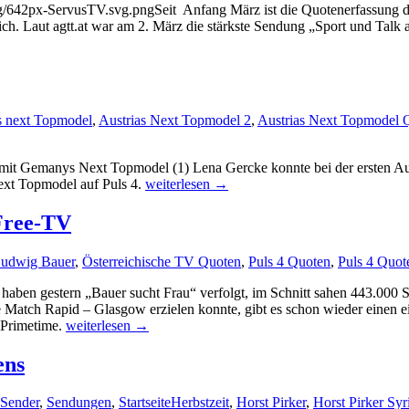
Seit Anfang März ist die Quotenerfassung 
ich. Laut agtt.at war am 2. März die stärkste Sendung „Sport und Tal
's next Topmodel
,
Austrias Next Topmodel 2
,
Austrias Next Topmodel 
it Gemanys Next Topmodel (1) Lena Gercke konnte bei der ersten Au
Austrias
Next Topmodel auf Puls 4.
weiterlesen
→
Next
Topmodel
Free-TV
2:
Quotenflop
udwig Bauer
,
Österreichische TV Quoten
,
Puls 4 Quoten
,
Puls 4 Quot
 haben gestern „Bauer sucht Frau“ verfolgt, im Schnitt sahen 443.000
Match Rapid – Glasgow erzielen konnte, gibt es schon wieder einen ei
Neuer
r Primetime.
weiterlesen
→
Quotenrekord
im
ens
österreichischen
Free-
Sender
,
Sendungen
,
Startseite
Herbstzeit
,
Horst Pirker
,
Horst Pirker Syr
TV