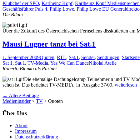
Klubchef der SPÖ
,
Karlheinz Kopf
,
Karlheinz Kopf Mediensprecher
Geschäftsführer Puls 4
,
Philip Lowe
,
Philip Lowe EU Generaldirekto
Die Bilanz
Über die Zukunft des Österreichischen Fernsehens disskutierten a
Mausi Lugner tanzt bei Sat.1
1. September 2009
Quoten
,
RTL
,
Sat.1
,
Sender
,
Sendungen
,
Startseite
Sat 1
,
Sat.1
,
TV-Media
,
Yes We Can Dance
Nikolai Atefie
Roberto Blanko als Partner
Die ehemalige Dschungelcamp-Teilnehmerin und TV-Moderat
Mausi
sehen ist. Das berichtet TV-MEDIA in Ausgabe 37/09.
weiterlesen
Lugner
Beitrags-
←
Ältere Beiträge
tanzt
Medieninsider
>
TV
>
Quoten
bei
Navigation
Sat.1
Über Uns
About
Impressum
Datenschutzerklärung