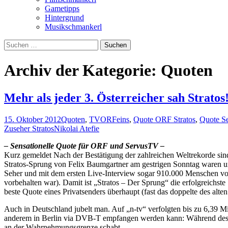
Gametipps
Hintergrund
Musikschmankerl
Suchen
nach:
Archiv der Kategorie: Quoten
Mehr als jeder 3. Österreicher sah Stratos
15. Oktober 2012
Quoten
,
TV
ORFeins
,
Quote ORF Stratos
,
Quote S
Zuseher Stratos
Nikolai Atefie
– Sensationelle Quote für ORF und ServusTV –
Kurz gemeldet Nach der Bestätigung der zahlreichen Weltrekorde sind
Stratos-Sprung von Felix Baumgartner am gestrigen Sonntag waren 
Seher und mit dem ersten Live-Interview sogar 910.000 Menschen vor
vorbehalten war). Damit ist „Stratos – Der Sprung“ die erfolgreichs
beste Quote eines Privatsenders überhaupt (fast das doppelte des alte
Auch in Deutschland jubelt man. Auf „n-tv“ verfolgten bis zu 6,39 M
anderem in Berlin via DVB-T empfangen werden kann: Während des S
an der Wahrnehmungsgrenze schabt.