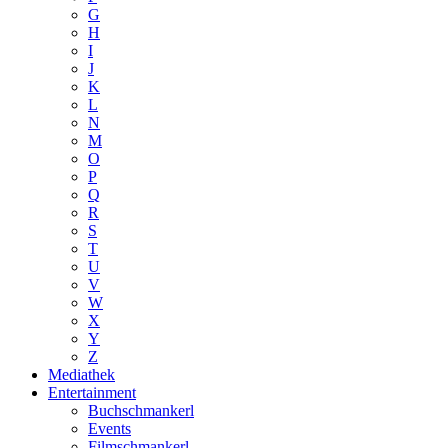
G
H
I
J
K
L
N
M
O
P
Q
R
S
T
U
V
W
X
Y
Z
Mediathek
Entertainment
Buchschmankerl
Events
Filmschmankerl