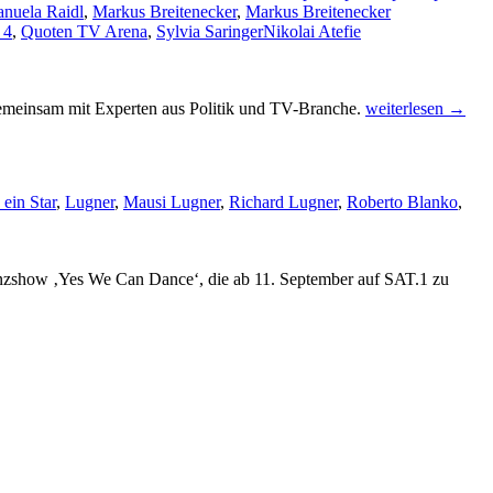
nuela Raidl
,
Markus Breitenecker
,
Markus Breitenecker
 4
,
Quoten TV Arena
,
Sylvia Saringer
Nikolai Atefie
Die
emeinsam mit Experten aus Politik und TV-Branche.
weiterlesen
→
Zukunft
des
Österreichischen
Fernsehens
 ein Star
,
Lugner
,
Mausi Lugner
,
Richard Lugner
,
Roberto Blanko
,
anzshow ‚Yes We Can Dance‘, die ab 11. September auf SAT.1 zu