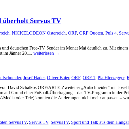
 überholt Servus TV
eich
,
NICKELODEON Österreich
,
ORF
,
ORF Quoten
,
Puls 4
,
Serv
en und deutschen Free-TV Sender im Monat Mai deutlich zu. Mit einem
Mai-
rt im Jänner 2011.
weiterlesen
→
Quoten:
Nickelodeon/Comedy
Central
überholt
ufschneider
,
Josef Hader
,
Oliver Baier
,
ORF
,
ORF 1
,
Pia Hierzegger
,
R
Servus
TV
 von David Schalkos ORF/ARTE-Zweiteiler „Aufschneider“ mit Josef Ha
em auf Grund einer Fußball-Übertragung – das TV-Programm in der Pr
V-Media oder Tele) konnten die Änderungen nicht mehr anpassen – wurd
oten ServusTV
,
Servus TV
,
ServusTV
,
Sport und Talk aus dem Hangar