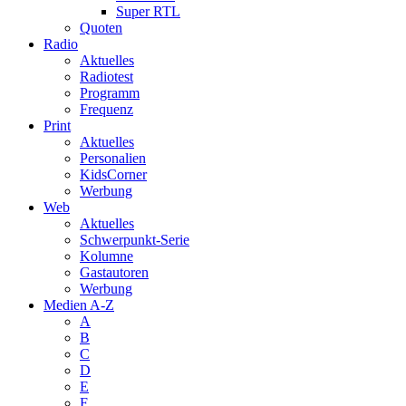
Super RTL
Quoten
Radio
Aktuelles
Radiotest
Programm
Frequenz
Print
Aktuelles
Personalien
KidsCorner
Werbung
Web
Aktuelles
Schwerpunkt-Serie
Kolumne
Gastautoren
Werbung
Medien A-Z
A
B
C
D
E
F