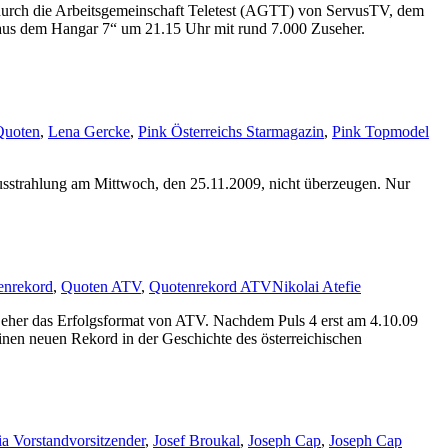
durch die Arbeitsgemeinschaft Teletest (AGTT) von ServusTV, dem
k aus dem Hangar 7“ um 21.15 Uhr mit rund 7.000 Zuseher.
Quoten
,
Lena Gercke
,
Pink Österreichs Starmagazin
,
Pink Topmodel
sstrahlung am Mittwoch, den 25.11.2009, nicht überzeugen. Nur
enrekord
,
Quoten ATV
,
Quotenrekord ATV
Nikolai Atefie
 Seher das Erfolgsformat von ATV. Nachdem Puls 4 erst am 4.10.09
nen neuen Rekord in der Geschichte des österreichischen
ia Vorstandvorsitzender
,
Josef Broukal
,
Joseph Cap
,
Joseph Cap