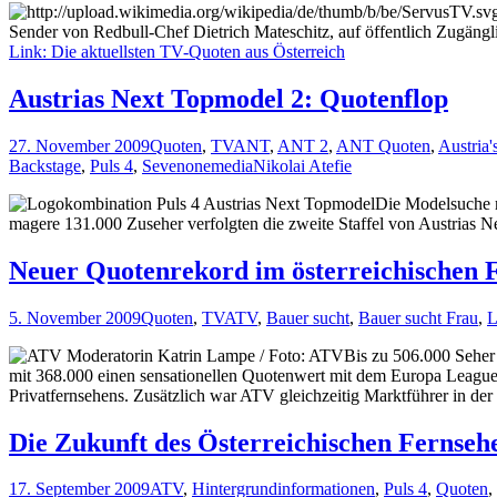
Sender von Redbull-Chef Dietrich Mateschitz, auf öffentlich Zugängl
Link: Die aktuellsten TV-Quoten aus Österreich
Austrias Next Topmodel 2: Quotenflop
27. November 2009
Quoten
,
TV
ANT
,
ANT 2
,
ANT Quoten
,
Austria
Backstage
,
Puls 4
,
Sevenonemedia
Nikolai Atefie
Die Modelsuche m
magere 131.000 Zuseher verfolgten die zweite Staffel von Austrias 
Neuer Quotenrekord im österreichischen 
5. November 2009
Quoten
,
TV
ATV
,
Bauer sucht
,
Bauer sucht Frau
,
L
Bis zu 506.000 Seher
mit 368.000 einen sensationellen Quotenwert mit dem Europa League 
Privatfernsehens. Zusätzlich war ATV gleichzeitig Marktführer in de
Die Zukunft des Österreichischen Fernseh
17. September 2009
ATV
,
Hintergrundinformationen
,
Puls 4
,
Quoten
,