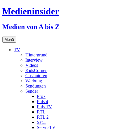
Medieninsider
Medien von A bis Z
Zum
Menü
Inhalt
springen
TV
Hintergrund
Interview
Videos
KidsCorner
Gastautoren
Werbung
Sendungen
Sender
Pro7
Puls 4
Puls TV
RTL
RTL 2
Sat.1
ServusTV