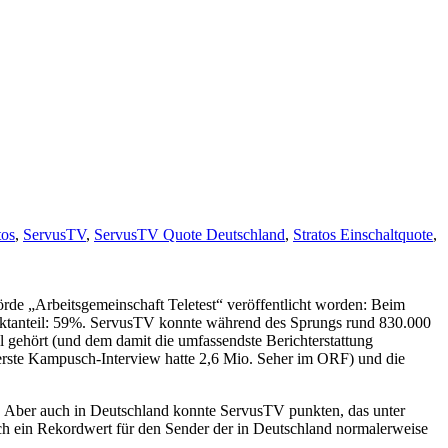
tos
,
ServusTV
,
ServusTV Quote Deutschland
,
Stratos Einschaltquote
,
rde „Arbeitsgemeinschaft Teletest“ veröffentlicht worden: Beim
ktanteil: 59%. ServusTV konnte während des Sprungs rund 830.000
 gehört (und dem damit die umfassendste Berichterstattung
s erste Kampusch-Interview hatte 2,6 Mio. Seher im ORF) und die
pt. Aber auch in Deutschland konnte ServusTV punkten, das unter
 ein Rekordwert für den Sender der in Deutschland normalerweise