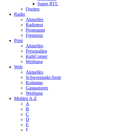
Super RTL
Quoten
Radio
Aktuelles
Radiotest
Programm
Frequenz
Print
Aktuelles
Personalien
KidsCorner
Werbung
Web
Aktuelles
Schwerpunkt-Serie
Kolumne
Gastautoren
Werbung
Medien A-Z
A
B
C
D
E
F