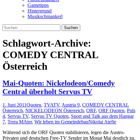
Gametipps
Hintergrund
Musikschmankerl
Suchen
nach:
Schlagwort-Archive:
COMEDY CENTRAL
Österreich
Mai-Quoten: Nickelodeon/Comedy
Central überholt Servus TV
1. Juni 2011
Quoten
,
TV
ATV
,
Austria 9
,
COMEDY CENTRAL
Österreich
,
NICKELODEON Österreich
,
ORF
,
ORF Quoten
,
Puls
4
,
Servus TV
,
Servus TV Quoten
,
Sport und Talk aus dem Hangar
7
,
Terra MAter
,
Wir leben im Gemeindebau
Nikolai Atefie
Während sich die ORF Quoten stabilisieren, legen die Austro-
Privaten und deutschen Free-TV Sender im Monat Mai deutlich zu.