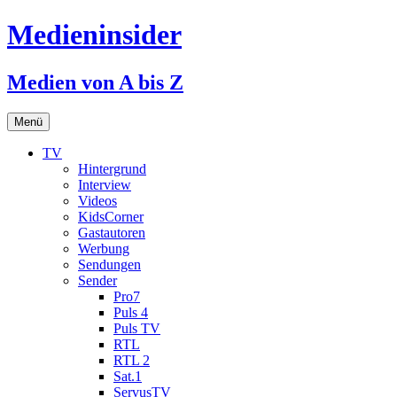
Medieninsider
Medien von A bis Z
Zum
Menü
Inhalt
springen
TV
Hintergrund
Interview
Videos
KidsCorner
Gastautoren
Werbung
Sendungen
Sender
Pro7
Puls 4
Puls TV
RTL
RTL 2
Sat.1
ServusTV