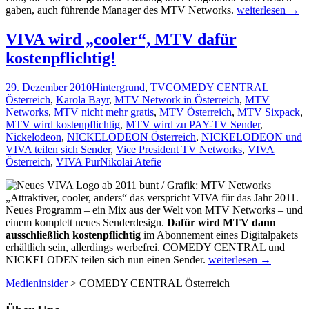
Comedy
gaben, auch führende Manager des MTV Networks.
weiterlesen
→
Central
Austria
VIVA wird „cooler“, MTV dafür
feiert
kostenpflichtig!
Start,
MTV
vor
29. Dezember 2010
Hintergrund
,
TV
COMEDY CENTRAL
Comeback?
Österreich
,
Karola Bayr
,
MTV Network in Österreich
,
MTV
Networks
,
MTV nicht mehr gratis
,
MTV Österreich
,
MTV Sixpack
,
MTV wird kostenpflichtig
,
MTV wird zu PAY-TV Sender
,
Nickelodeon
,
NICKELODEON Österreich
,
NICKELODEON und
VIVA teilen sich Sender
,
Vice President TV Networks
,
VIVA
Österreich
,
VIVA Pur
Nikolai Atefie
„Attraktiver, cooler, anders“ das verspricht VIVA für das Jahr 2011.
Neues Programm – ein Mix aus der Welt von MTV Networks – und
einem komplett neues Senderdesign.
Dafür wird MTV dann
ausschließlich kostenpflichtig
im Abonnement eines Digitalpakets
erhältlich sein, allerdings werbefrei. COMEDY CENTRAL und
VIVA
NICKELODEN teilen sich nun einen Sender.
weiterlesen
→
wird
Medieninsider
>
COMEDY CENTRAL Österreich
„cooler“,
MTV
dafür