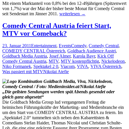
Mit einem Marktanteil von 0,8% bei den 12-49jährigen (Spitzenwert
von 1,7%) war der Mai der bisher beste Monat für Comedy Central
Mai-
seit Sendestart im Jänner 2011.
weiterlesen
→
Quoten:
Nickelodeon/Comedy
Comedy Central Austria feiert Start,
Central
MTV vor Comeback?
überholt
Servus
TV
23. Januar 2011
Entertainment
,
Events
Comedy
,
Comedy Central
,
COMEDY CENTRAL Österreich
,
Goldbach Audience Austri
,
Goldbach Media Austria
,
Josef Almer
,
Karola Bayr
,
Kick Off
Comedy Central Austria
,
MTV
,
MTV kostenpflichtig
,
Nickelodeon
,
Niko Formanek
,
Spektakel 2 0
,
Viacom
,
VIVA
,
VIVA Österreich
,
Was passiert mit MTV
Nikolai Atefie
„Die geilsten Sendungen werden spät Abends gesendet oder
gleich ganz abgesetzt“
Die Goldbach Media Group lud vergangenen Freitag die
heimischen Führungskräfte der Marketing- und Medienbranche ein
um den Start von COMEDY CENTRAL AUSTRIA zu feiern. Im
„Spektakel 2.0“ tummelten sich neben den Kabarettisten &
Comedians Stefan Haider, Thomas Nicolai und Christian Schulte-
Loh, die eine eine gekürzte Fassung ihrer Programme zum Besten