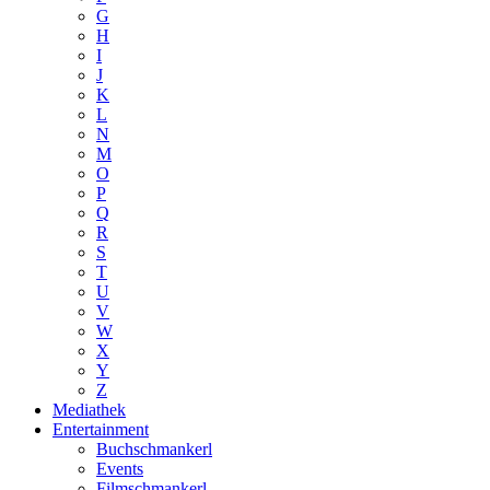
G
H
I
J
K
L
N
M
O
P
Q
R
S
T
U
V
W
X
Y
Z
Mediathek
Entertainment
Buchschmankerl
Events
Filmschmankerl