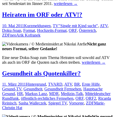
Mai-
seit Sendestart im Jänner 2011.
weiterlesen
→
Quoten:
Nickelodeon/Comedy
Heiraten im ORF oder ATV!?
Central
überholt
10. Mai 2011
Kurzmeldungen
,
TV
"Single mit Kind sucht"
,
ATV
,
Servus
Doku-Soap
,
Format
,
Hochzeits-Format
,
ORF
,
Österreich
,
TV
ZDFneo
Arik Kofranek
Nicht ganz
neues Format, selber Gedanke!
Eine neue Doku-Soap zum Thema Heiraten soll sowohl auf ATV
Heiraten
als auch im ORF die Quoten nach oben treiben.
weiterlesen
→
im
ORF
Gesundheit als Quotenkiller?
oder
ATV!?
11. März 2011
Hintergrund
,
TV
ARD
,
ATV
,
BR
,
Erste Hilfe
,
Gesund-TV
,
Gesundheit
,
Gesundheit Fernsehen
,
Hauptsache
Gesund
,
HR
,
Markus Lanz
,
MDR
,
Medizin-Talk
,
Mitteldeutscher
Rundfunk
,
öffentlich-rechtliches Fernsehen
,
ORF
,
ORF2
,
Ricarda
Reinisch
,
Sasha Walleczek
,
Spiegel TV
,
Vorsorge
,
ZDF
Marie-
Christin Hat
Wie gesund