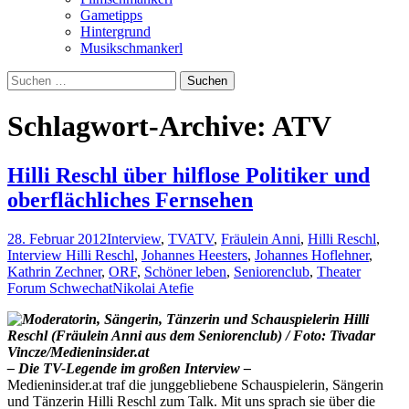
Gametipps
Hintergrund
Musikschmankerl
Suchen
nach:
Schlagwort-Archive: ATV
Hilli Reschl über hilflose Politiker und
oberflächliches Fernsehen
28. Februar 2012
Interview
,
TV
ATV
,
Fräulein Anni
,
Hilli Reschl
,
Interview Hilli Reschl
,
Johannes Heesters
,
Johannes Hoflehner
,
Kathrin Zechner
,
ORF
,
Schöner leben
,
Seniorenclub
,
Theater
Forum Schwechat
Nikolai Atefie
– Die TV-Legende im großen Interview –
Medieninsider.at traf die junggebliebene Schauspielerin, Sängerin
und Tänzerin Hilli Reschl zum Talk. Mit uns sprach sie über die