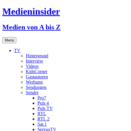
Medieninsider
Medien von A bis Z
Zum
Menü
Inhalt
springen
TV
Hintergrund
Interview
Videos
KidsCorner
Gastautoren
Werbung
Sendungen
Sender
Pro7
Puls 4
Puls TV
RTL
RTL 2
Sat.1
ServusTV