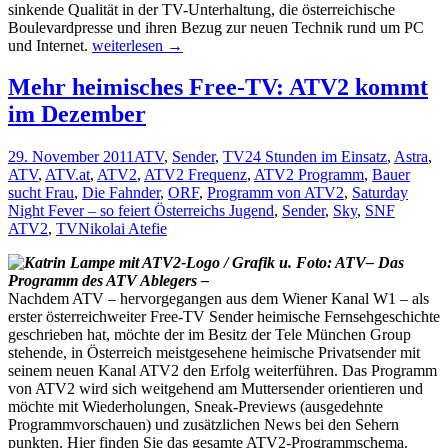
sinkende Qualität in der TV-Unterhaltung, die österreichische
Boulevardpresse und ihren Bezug zur neuen Technik rund um PC
Hilli
und Internet.
weiterlesen
→
Reschl
über
Mehr heimisches Free-TV: ATV2 kommt
hilflose
im Dezember
Politiker
und
oberflächliches
29. November 2011
ATV
,
Sender
,
TV
24 Stunden im Einsatz
,
Astra
,
Fernsehen
ATV
,
ATV.at
,
ATV2
,
ATV2 Frequenz
,
ATV2 Programm
,
Bauer
sucht Frau
,
Die Fahnder
,
ORF
,
Programm von ATV2
,
Saturday
Night Fever – so feiert Österreichs Jugend
,
Sender
,
Sky
,
SNF
ATV2
,
TV
Nikolai Atefie
– Das
Programm des ATV Ablegers –
Nachdem ATV – hervorgegangen aus dem Wiener Kanal W1 – als
erster österreichweiter Free-TV Sender heimische Fernsehgeschichte
geschrieben hat, möchte der im Besitz der Tele München Group
stehende, in Österreich meistgesehene heimische Privatsender mit
seinem neuen Kanal ATV2 den Erfolg weiterführen. Das Programm
von ATV2 wird sich weitgehend am Muttersender orientieren und
möchte mit Wiederholungen, Sneak-Previews (ausgedehnte
Programmvorschauen) und zusätzlichen News bei den Sehern
Mehr
punkten. Hier finden Sie das gesamte ATV2-Programmschema.