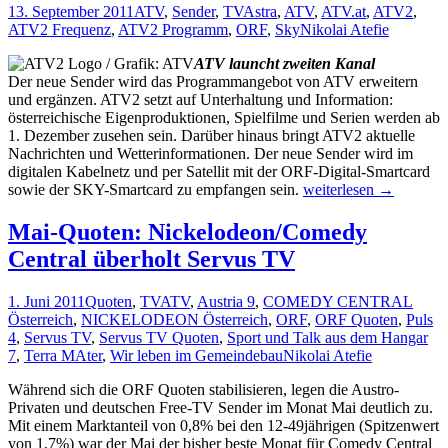
13. September 2011
ATV
,
Sender
,
TV
Astra
,
ATV
,
ATV.at
,
ATV2
,
ATV2 Frequenz
,
ATV2 Programm
,
ORF
,
Sky
Nikolai Atefie
ATV launcht zweiten Kanal
Der neue Sender wird das Programmangebot von ATV erweitern
und ergänzen. ATV2 setzt auf Unterhaltung und Information:
österreichische Eigenproduktionen, Spielfilme und Serien werden ab
1. Dezember zusehen sein. Darüber hinaus bringt ATV2 aktuelle
Nachrichten und Wetterinformationen. Der neue Sender wird im
digitalen Kabelnetz und per Satellit mit der ORF-Digital-Smartcard
Free-
sowie der SKY-Smartcard zu empfangen sein.
weiterlesen
→
TV:
Ab
Mai-Quoten: Nickelodeon/Comedy
1.
Central überholt Servus TV
Dezember
startet
ATV2
1. Juni 2011
Quoten
,
TV
ATV
,
Austria 9
,
COMEDY CENTRAL
Österreich
,
NICKELODEON Österreich
,
ORF
,
ORF Quoten
,
Puls
4
,
Servus TV
,
Servus TV Quoten
,
Sport und Talk aus dem Hangar
7
,
Terra MAter
,
Wir leben im Gemeindebau
Nikolai Atefie
Während sich die ORF Quoten stabilisieren, legen die Austro-
Privaten und deutschen Free-TV Sender im Monat Mai deutlich zu.
Mit einem Marktanteil von 0,8% bei den 12-49jährigen (Spitzenwert
von 1,7%) war der Mai der bisher beste Monat für Comedy Central