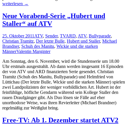
heimi
weiterlesen
→
Free-
TV:
Neue Vorabend-Serie „Hubert und
ATV2
Staller“ auf ATV
komm
im
Dezem
25. Oktober 2011
ATV
,
Sender
,
TV
ARD
,
ATV
,
Bullyparade
,
Christian Tramitz
,
Der letzte Bulle
,
Hubert und Staller
,
Michael
Brandner
,
Schuh des Manitu
,
Wickie und die starken
Männer
Valentin Marginter
Am Sonntag, den 6. November, wird die Stundenserie um 18.00
Uhr erstmals ausgestrahlt. Ab dann werden insgesamt 16 Episoden
der von ATV und ARD finanzierten Serie gesendet. Christian
Tramitz (Schuh des Manitu, Bullyparade) und Helmfried von
Lüttichau (Der letzte Bulle, Wickie und die starken Männer) spielen
zwei Landpolizisten der weniger vorbildlichen Art. Hubert ist der
feinfühlige, höfliche Gendarm während sein Kollege Staller den
rauen Draufgänger gibt. Als Duo lösen sie Fälle auf eher
unorthodoxe Weise, was ihren Revierleiter (Michael Brandner)
regelmäßig zur Weißglut bring.
Free-TV: Ab 1. Dezember startet ATV2