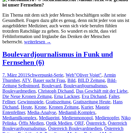
ist unser Fernsehen?
Ein Thema mit dem sich jeder Mensch beschäftigen sollte ist seine
Gesundheit. Fragen dazu gibt es genug, denn nicht jeder von uns ist
ausgebildeter Mediziner, auch wenn sich viele berufen fühlen
trotzdem Ratschläge zu geben. So wundert es nicht, dass viel
Fehlinformation und Irrglaube das Denken der Menschen
Gesundheit
beherrscht.
weiterlesen
→
als
Quotenkiller?
Boulevardjournalismus in Funk und
Fernsehen (6)
7. März 2011
Schwerpunkt-Serie
,
Web
"Oliver Voigt"
,
Armin
Thurnher
,
ATV
,
Bauer sucht Frau
,
Bild
,
BILD Zeitung
,
Bild-
Zeitung Selbstmord
,
Boulevard
,
Boulevardjournalismus
,
Boulevardmedien
,
Christoph Dichand
,
Das Geschäft mit der Liebe
,
Die Neue Kronen Zeitung
,
Erna Lackner
,
Eva Dichand
,
Falter
,
Fellner
,
Gewinnspiele
,
Gratiszeitung
,
Gratiszeitung Heute
,
Hans
Dichand
,
Heute
,
Krone
,
Kronen Zeitung
,
Kurier
,
Maggie
Entenfellner
,
Media-Analyse
,
Mediamil-Komplex
,
Mediamilkomplex
,
Mediaprint
,
Medienmonopol
,
Medienopfer
,
Niko
Pelinka
,
Öffis Medien
,
Optik Medien
,
ORF
,
Österreich
,
Österreich
Boulevardjournalismus
,
Österreich Boulevardmedien
,
Österreich