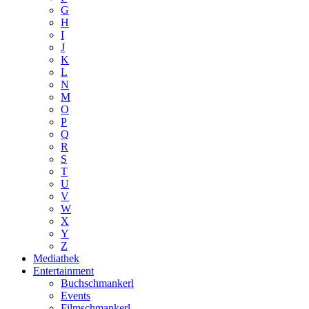
G
H
I
J
K
L
N
M
O
P
Q
R
S
T
U
V
W
X
Y
Z
Mediathek
Entertainment
Buchschmankerl
Events
Filmschmankerl