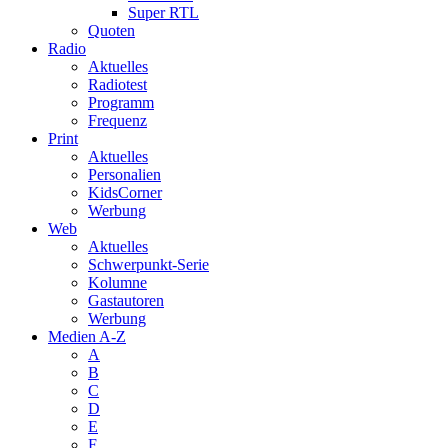
Super RTL
Quoten
Radio
Aktuelles
Radiotest
Programm
Frequenz
Print
Aktuelles
Personalien
KidsCorner
Werbung
Web
Aktuelles
Schwerpunkt-Serie
Kolumne
Gastautoren
Werbung
Medien A-Z
A
B
C
D
E
F