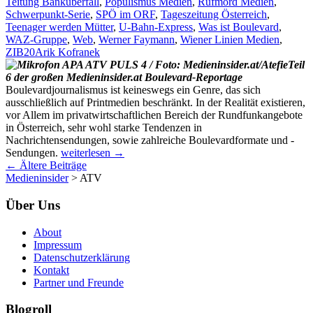
Teitung Banküberfall
,
Populismus Medien
,
Rufmord Medien
,
Schwerpunkt-Serie
,
SPÖ im ORF
,
Tageszeitung Österreich
,
Teenager werden Mütter
,
U-Bahn-Express
,
Was ist Boulevard
,
WAZ-Gruppe
,
Web
,
Werner Faymann
,
Wiener Linien Medien
,
ZIB20
Arik Kofranek
Teil
6 der großen Medieninsider.at Boulevard-Reportage
Boulevardjournalismus ist keineswegs ein Genre, das sich
ausschließlich auf Printmedien beschränkt. In der Realität existieren,
vor Allem im privatwirtschaftlichen Bereich der Rundfunkangebote
in Österreich, sehr wohl starke Tendenzen in
Nachrichtensendungen, sowie zahlreiche Boulevardformate und -
Boulevardjournalismus
Sendungen.
weiterlesen
→
Beitrags-
in
←
Ältere Beiträge
Funk
Medieninsider
>
ATV
Navigation
und
Fernsehen
Über Uns
(6)
About
Impressum
Datenschutzerklärung
Kontakt
Partner und Freunde
Blogroll