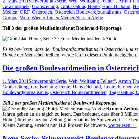
2. März 2011
Schwerpunkt-Serie
,
Web
"Wolfgang Fellner"
,
Armin Thu
Gewinnspiele
,
Gratiszeitung
,
Gratiszeitung Heute
,
Hans Dichand
,
He
Medien
,
ORF
,
Österreich
,
Österreich Boulevardjournalismus
,
Österre
Gruppe
,
Web
,
Wiener Linien Medien
Nikolai Atefie
Teil 3 der großen Medieninsider.at Boulevard-Reportage
Es ist bewiesen, dass der Boulevardjournalismus in Österreich und sei
Hän
de der Menschen treiben, werde ich in diesem Punkt nachgehen.
Die großen Boulevardmedien in Österreich
1. März 2011
Schwerpunkt-Serie
,
Web
"Wolfgang Fellner"
,
Armin Thu
Gratiszeitung
,
Gratiszeitung Heute
,
Hans Dichand
,
Heute
,
Kronen Ze
Boulevardjournalismus
,
Österreich Boulevardmedien
,
Tageszeitung Ö
Teil 2 der großen Medieninsider.at Boulevard-Reportage
Kronen Zeitun
Jahren geben an sie tägich zu lesen. Das bedeutet, dass über 3 Mill
Höhe (für eine einzelne Zeitung) internationaler Spitzenwert ist. Eb
Die
Kleine Zeitung, erreicht nur 11,8 Prozent Reichweite.
weiterlesen
→
großen
Boulevardmedi
Neue Serie: Schwerpunkt Boulevardjournal