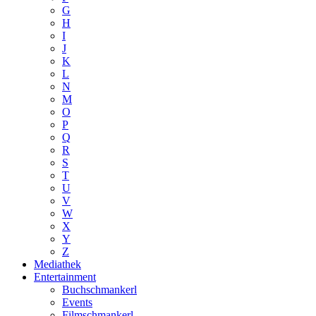
G
H
I
J
K
L
N
M
O
P
Q
R
S
T
U
V
W
X
Y
Z
Mediathek
Entertainment
Buchschmankerl
Events
Filmschmankerl