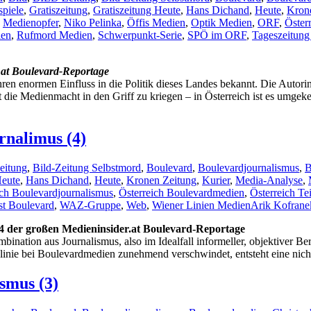
(6)
piele
,
Gratiszeitung
,
Gratiszeitung Heute
,
Hans Dichand
,
Heute
,
Kron
,
Medienopfer
,
Niko Pelinka
,
Öffis Medien
,
Optik Medien
,
ORF
,
Öster
ien
,
Rufmord Medien
,
Schwerpunkt-Serie
,
SPÖ im ORF
,
Tageszeitung
r.at Boulevard-Reportage
hren enormen Einfluss in die Politik dieses Landes bekannt. Die Autorin
ie Medienmacht in den Griff zu kriegen – in Österreich ist es umgeke
nalimus (4)
eitung
,
Bild-Zeitung Selbstmord
,
Boulevard
,
Boulevardjournalismus
,
B
Heute
,
Hans Dichand
,
Heute
,
Kronen Zeitung
,
Kurier
,
Media-Analyse
,
ich Boulevardjournalismus
,
Österreich Boulevardmedien
,
Österreich Te
st Boulevard
,
WAZ-Gruppe
,
Web
,
Wiener Linien Medien
Arik Kofrane
 4 der großen Medieninsider.at Boulevard-Reportage
ination aus Journalismus, also im Idealfall informeller, objektiver Be
linie bei Boulevardmedien zunehmend verschwindet, entsteht eine ni
smus (3)