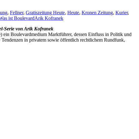
tung
,
Fellner
,
Gratiszeitung Heute
,
Heute
,
Kronen Zeitung
,
Kurier
,
Was ist Boulevard
Arik Kofranek
kel-Serie von Arik Kofranek
e) ein Boulevardmedium Marktführer, dessen Einfluss in Politik und
se Tendenzen in privatem sowie öffentlich rechtlichem Rundfunk,