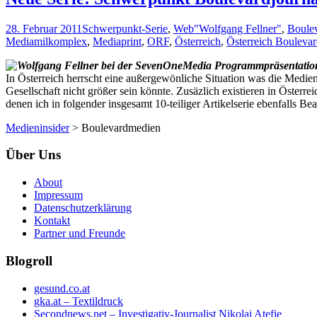
in
Österreich
28. Februar 2011
Schwerpunkt-Serie
,
Web
"Wolfgang Fellner"
,
Boule
(2)
Mediamilkomplex
,
Mediaprint
,
ORF
,
Österreich
,
Österreich Boulevar
In Österreich herrscht eine außergewönliche Situation was die Medie
Gesellschaft nicht größer sein könnte. Zusäzlich existieren in Öste
denen ich in folgender insgesamt 10-teiliger Artikelserie ebenfalls 
Medieninsider
>
Boulevardmedien
Über Uns
About
Impressum
Datenschutzerklärung
Kontakt
Partner und Freunde
Blogroll
gesund.co.at
gka.at – Textildruck
Secondnews.net – Investigativ-Journalist Nikolai Atefie