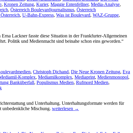
e
,
Kronen Zeitung
,
Kurier
,
Maggie Entenfellner
,
Media-Analyse
,
reich
,
Österreich Boulevardjournalismus
,
Österreich
 Österreich
,
U-Bahn-Express
,
Was ist Boulevard
,
WAZ-Gruppe
,
 Erna Lackner fasste diese Situation in der Frankfurter-Allgemeinen
Die
hrt. Politik und Medienmacht sind beinahe schon eins geworden.“
Roll
der
Boul
in
der
oulevardmedien
,
Christoph Dichand
,
Die Neue Kronen Zeitung
,
Eva
Polit
Mediamil-Komplex
,
Mediamilkomplex
,
Mediaprint
,
Medienmonopol
,
(5)
itung Banküberfall
,
Populismus Medien
,
Rufmord Medien
,
k
richterstattung und Unterhaltung. Unterhaltungsformate werden für
Methoden
cht unbedenkliche Mischung.
weiterlesen
→
und
Gefahren
des
Boulevardjournalimus