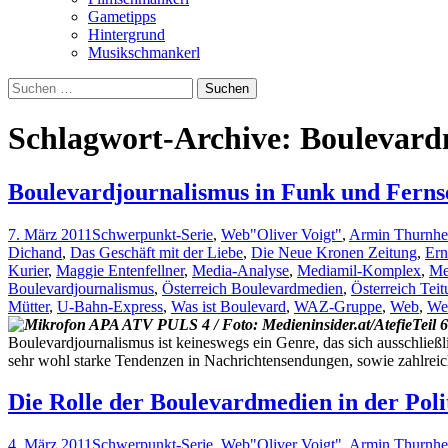
Gametipps
Hintergrund
Musikschmankerl
Suchen
nach:
Schlagwort-Archive: Boulevar
Boulevardjournalismus in Funk und Ferns
7. März 2011
Schwerpunkt-Serie
,
Web
"Oliver Voigt"
,
Armin Thurnhe
Dichand
,
Das Geschäft mit der Liebe
,
Die Neue Kronen Zeitung
,
Ern
Kurier
,
Maggie Entenfellner
,
Media-Analyse
,
Mediamil-Komplex
,
Me
Boulevardjournalismus
,
Österreich Boulevardmedien
,
Österreich Tei
Mütter
,
U-Bahn-Express
,
Was ist Boulevard
,
WAZ-Gruppe
,
Web
,
We
Teil 
Boulevardjournalismus ist keineswegs ein Genre, das sich ausschließli
sehr wohl starke Tendenzen in Nachrichtensendungen, sowie zahlre
Die Rolle der Boulevardmedien in der Polit
4. März 2011
Schwerpunkt-Serie
,
Web
"Oliver Voigt"
,
Armin Thurnhe