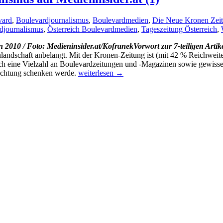
vard
,
Boulevardjournalismus
,
Boulevardmedien
,
Die Neue Kronen Zei
djournalismus
,
Österreich Boulevardmedien
,
Tageszeitung Österreich
,
Vorwort zur 7-teiligen Arti
nlandschaft anbelangt. Mit der Kronen-Zeitung ist (mit 42 % Reichweit
rreich eine Vielzahl an Boulevardzeitungen und -Magazinen sowie gewis
Neue
Beachtung schenken werde.
weiterlesen
→
Serie:
Schwerpunkt
Boulevardjournalismus
auf
Medieninsider.at
(1)