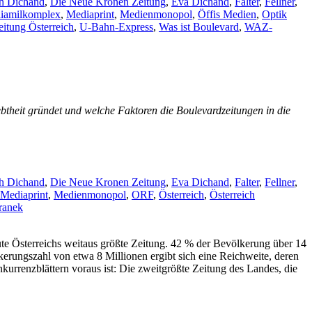
ph Dichand
,
Die Neue Kronen Zeitung
,
Eva Dichand
,
Falter
,
Fellner
,
(4)
iamilkomplex
,
Mediaprint
,
Medienmonopol
,
Öffis Medien
,
Optik
eitung Österreich
,
U-Bahn-Express
,
Was ist Boulevard
,
WAZ-
iebtheit gründet und welche Faktoren die Boulevardzeitungen in die
ph Dichand
,
Die Neue Kronen Zeitung
,
Eva Dichand
,
Falter
,
Fellner
,
Mediaprint
,
Medienmonopol
,
ORF
,
Österreich
,
Österreich
ranek
ute Österreichs weitaus größte Zeitung. 42 % der Bevölkerung über 14
kerungszahl von etwa 8 Millionen ergibt sich eine Reichweite, deren
kurrenzblättern voraus ist: Die zweitgrößte Zeitung des Landes, die