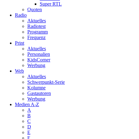
Super RTL
Quoten
Radio
Aktuelles
Radiotest
Programm
Frequenz
Print
Aktuelles
Personalien
KidsCorner
Werbung
Web
Aktuelles
Schwerpunkt-Serie
Kolumne
Gastautoren
Werbung
Medien A-Z
A
B
C
D
E
F