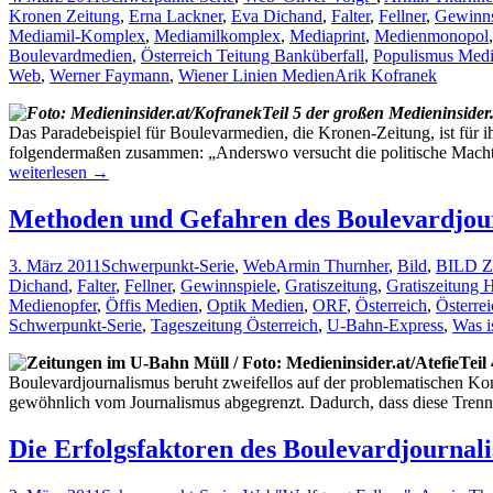
Kronen Zeitung
,
Erna Lackner
,
Eva Dichand
,
Falter
,
Fellner
,
Gewinns
Mediamil-Komplex
,
Mediamilkomplex
,
Mediaprint
,
Medienmonopol
Boulevardmedien
,
Österreich Teitung Banküberfall
,
Populismus Med
Web
,
Werner Faymann
,
Wiener Linien Medien
Arik Kofranek
Teil 5 der großen Medieninside
Das Paradebeispiel für Boulevarmedien, die Kronen-Zeitung, ist für i
folgendermaßen zusammen: „Anderswo versucht die politische Macht d
weiterlesen
→
Methoden und Gefahren des Boulevardjour
3. März 2011
Schwerpunkt-Serie
,
Web
Armin Thurnher
,
Bild
,
BILD Z
Dichand
,
Falter
,
Fellner
,
Gewinnspiele
,
Gratiszeitung
,
Gratiszeitung 
Medienopfer
,
Öffis Medien
,
Optik Medien
,
ORF
,
Österreich
,
Österre
Schwerpunkt-Serie
,
Tageszeitung Österreich
,
U-Bahn-Express
,
Was i
Teil
Boulevardjournalismus beruht zweifellos auf der problematischen Komb
gewöhnlich vom Journalismus abgegrenzt. Dadurch, dass diese Trenn
Die Erfolgsfaktoren des Boulevardjournali