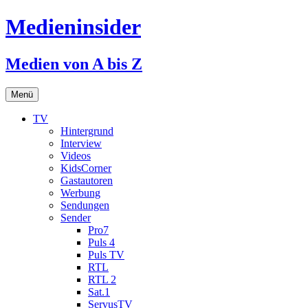
Medieninsider
Medien von A bis Z
Zum
Menü
Inhalt
springen
TV
Hintergrund
Interview
Videos
KidsCorner
Gastautoren
Werbung
Sendungen
Sender
Pro7
Puls 4
Puls TV
RTL
RTL 2
Sat.1
ServusTV