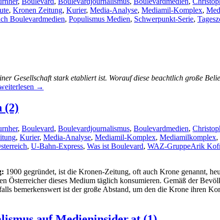
rnher
,
Boulevard
,
Boulevardjournalismus
,
Boulevardmedien
,
Christo
ute
,
Kronen Zeitung
,
Kurier
,
Media-Analyse
,
Mediamil-Komplex
,
Med
ich Boulevardmedien
,
Populismus Medien
,
Schwerpunkt-Serie
,
Tagesz
ner Gesellschaft stark etabliert ist. Worauf diese beachtlich große Bel
Die
weiterlesen
→
Erfolgsfaktoren
des
 (2)
Boulevardjournalismus
(3)
rnher
,
Boulevard
,
Boulevardjournalismus
,
Boulevardmedien
,
Christo
itung
,
Kurier
,
Media-Analyse
,
Mediamil-Komplex
,
Mediamilkomplex
,
sterreich
,
U-Bahn-Express
,
Was ist Boulevard
,
WAZ-Gruppe
Arik Kof
g:
1900 gegründet, ist die Kronen-Zeitung, oft auch Krone genannt, he
ionen Österreicher dieses Medium täglich konsumieren. Gemäß der Bevöl
enfalls bemerkenswert ist der große Abstand, um den die Krone ihren Kon
en
ismus auf Medieninsider.at (1)