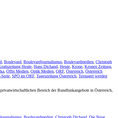
rd
,
Boulevard
,
Boulevardjournalismus
,
Boulevardmedien
,
Christoph
Gratiszeitung Heute
,
Hans Dichand
,
Heute
,
Krone
,
Kronen Zeitung
,
nka
,
Öffis Medien
,
Optik Medien
,
ORF
,
Österreich
,
Österreich
-Serie
,
SPÖ im ORF
,
Tageszeitung Österreich
,
Teenager werden
m privatwirtschaftlichen Bereich der Rundfunkangebote in Österreich,
journalismus
,
Boulevardmedien
,
Christoph Dichand
,
Die Neue