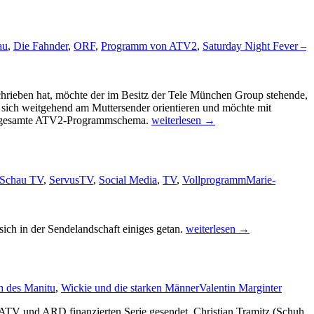
au
,
Die Fahnder
,
ORF
,
Programm von ATV2
,
Saturday Night Fever –
rieben hat, möchte der im Besitz der Tele München Group stehende,
sich weitgehend am Muttersender orientieren und möchte mit
Mehr
as gesamte ATV2-Programmschema.
weiterlesen
→
heimisches
Free-
TV:
ATV2
Schau TV
,
ServusTV
,
Social Media
,
TV
,
Vollprogramm
Marie-
kommt
im
Dezember
Jedermann
sich in der Sendelandschaft einiges getan.
weiterlesen
→
TV
und
Schau
TV
h des Manitu
,
Wickie und die starken Männer
Valentin Marginter
–
neue
ATV und ARD finanzierten Serie gesendet. Christian Tramitz (Schuh