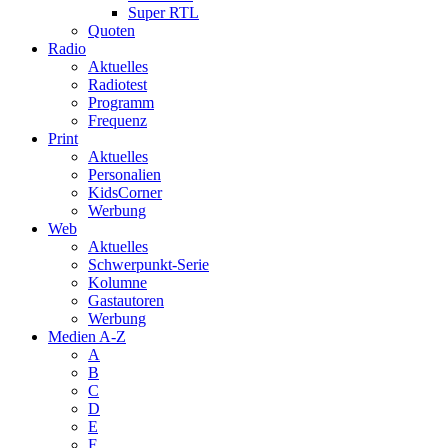
Super RTL
Quoten
Radio
Aktuelles
Radiotest
Programm
Frequenz
Print
Aktuelles
Personalien
KidsCorner
Werbung
Web
Aktuelles
Schwerpunkt-Serie
Kolumne
Gastautoren
Werbung
Medien A-Z
A
B
C
D
E
F