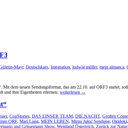
RF3
Gülgün-Mayr
,
Deutschkurs
,
Integration
,
ludwig müller
,
mein almanca
,
h“. Mit dem neuen Sendungsformat, das am 22.10. auf ORF3 startet, s
‚Mein
ft und ihre Eigenheiten erlernen.
weiterlesen
→
Almanca‘
–
t“
TV-
Deutschkurs
nger
,
CopStories
,
DAS EINSER TEAM
,
DIE.NACHT
,
Großen Come
auf
ramm ORF
,
Mari Lang
,
MEIN LEBEN
,
Mirna Jukic Sendung
,
Okidoki
ORF3
ermann und Grissemann Show
,
Weinland Österreich
,
Zurück zur Natur