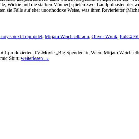
le, Wickie und die starken Männer) spielen zwei Landpolizisten der wen
en sie Fälle auf eher unorthodoxe Weise, was ihren Revierleiter (Mich
any's next Topmodel
,
Mirjam Weichselbraun
,
Oliver Wnuk
,
Puls 4 Fi
 Sat.1 produzierten TV-Movie „Big Spender“ in Wien. Mirjam Weichselb
Puls
omic-Shirt.
weiterlesen
→
4
dreht
ersten
TV-
Spielfilm