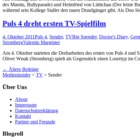
des Manitu, Bullyparade) und Helmfried von Lüttichau (Der letzte Bul
während sein Kollege Staller den rauen Draufgänger gibt. Als Duo lös
Puls 4 dreht ersten TV-Spielfilm
4. Oktober 2011
Puls 4
,
Sender
,
TV
Big Spender
,
Doctor's Diary
,
Germ
Stromberg
Valentin Marginter
Am 4. Oktober starteten die Dreharbeiten des ersten von Puls 4 und
Oliver Wnuk (Stromberg) spielt als Gegenstück einen Losertyp im C
Beitrags-
←
Ältere Beiträge
Medieninsider
>
TV
>
Sender
Navigation
Über Uns
About
Impressum
Datenschutzerklärung
Kontakt
Partner und Freunde
Blogroll