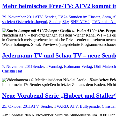
Mehr heimisches Free-TV: ATV2 kommt 
29. November 2011
ATV
,
Sender
,
TV
24 Stunden im Einsatz
,
Astra
,
A
so feiert Österreichs Jugend
,
Sender
,
Sky
,
SNF ATV2
,
TV
Nikolai Ate
– Das Progr
Nachdem ATV – hervorgegangen aus dem Wiener Kanal W1 – als erste
in Österreich meistgesehene heimische Privatsender mit seinem neu
Wiederholungen, Sneak-Previews (ausgedehnte Programmvorschauen
Jedermann TV und Schau TV – neue Sende
7. November 2011
Sender
,
TV
analog
,
Bohmann-Verlag
,
Didi Matesch
Christin Hat
– Heimisches Pr
Immer mehr TV-Sender sprießen in letzter Zeit aus dem Boden. Nicht n
Neue Vorabend-Serie „Hubert und Staller
25. Oktober 2011
ATV
,
Sender
,
TV
ARD
,
ATV
,
Bullyparade
,
Christia
Am Sonntag, den 6. November, wird die Stundenserie um 18.00 Uhr e