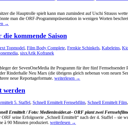
itzer die Hauptrolle spielt kann man zumindest auf Uschi Strauss wet
nnte man die ORF-Programmpräsentation in wenigen Worten beschreibe
sen
→
r die kommende Saison
hmen
next Topmodel
,
Film Body Complete
,
Frenkie Schinkels
,
Kabeleins
,
Ki
nonemedia
,
sixx
Arik Kofranek
-Ableger der SevenOneMedia ihr Programm für ihre fünf Fernsehsender
n der Rinderhalle Neu Marx (die übrigens gleich nebenan vom neuen Sen
SevenOneMedia
mehrere neue Reportageformate.
weiterlesen
→
präsentiert
Programm
zt werden
für
die
mittelt 5. Staffel
,
Schnell Ermittelt Fernsehfilm
,
Schnell Ermittelt Film
kommende
Saison
– ORF plant zwei Fernsehfilm
 ORF seine Erfolgsserie „Schnell Ermittelt“ nach der 4. Staffel – sie 
Exklusiv:
me à 90 Minuten produziert.
weiterlesen
→
„Schnell