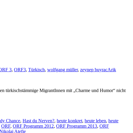
ORF 3
,
ORF3
,
Türkisch
,
wolfgang müller
,
zeynep buyrac
Arik
ollen türkischstämmige MigrantInnen mit „Charme und Humor“ nicht
dy Chance
,
Hast du Nerven?
,
heute konkret
,
heute leben
,
heute
,
ORF
,
ORF Programm 2012
,
ORF Programm 2013
,
ORF
Nikolai Atefie