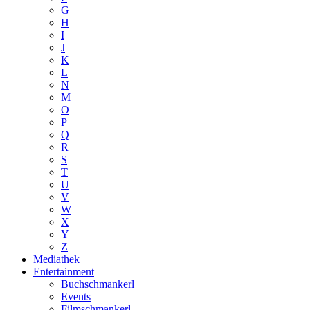
G
H
I
J
K
L
N
M
O
P
Q
R
S
T
U
V
W
X
Y
Z
Mediathek
Entertainment
Buchschmankerl
Events
Filmschmankerl