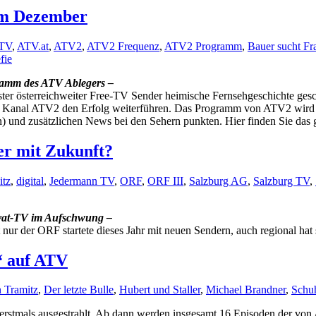
Ermittelt“
im Dezember
soll
abgesetzt
TV
,
ATV.at
,
ATV2
,
ATV2 Frequenz
,
ATV2 Programm
,
Bauer sucht Fr
werden
fie
amm des ATV Ablegers –
r österreichweiter Free-TV Sender heimische Fernsehgeschichte gesch
en Kanal ATV2 den Erfolg weiterführen. Das Programm von ATV2 wird 
) und zusätzlichen News bei den Sehern punkten. Hier finden Sie d
r mit Zukunft?
itz
,
digital
,
Jedermann TV
,
ORF
,
ORF III
,
Salzburg AG
,
Salzburg TV
,
ivat-TV im Aufschwung –
ur der ORF startete dieses Jahr mit neuen Sendern, auch regional hat 
“ auf ATV
n Tramitz
,
Der letzte Bulle
,
Hubert und Staller
,
Michael Brandner
,
Schu
rstmals ausgestrahlt. Ab dann werden insgesamt 16 Episoden der von 