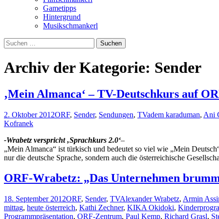
Gametipps
Hintergrund
Musikschmankerl
Suchen
nach:
Archiv der Kategorie: Sender
‚Mein Almanca‘ – TV-Deutschkurs auf O
2. Oktober 2012
ORF
,
Sender
,
Sendungen
,
TV
adem karaduman
,
Ani 
Kofranek
-Wrabetz verspricht ‚Sprachkurs 2.0‘
–
„Mein Almanca“ ist türkisch und bedeutet so viel wie „Mein Deutsc
nur die deutsche Sprache, sondern auch die österreichische Gesellscha
ORF-Wrabetz: „Das Unternehmen brumm
18. September 2012
ORF
,
Sender
,
TV
Alexander Wrabetz
,
Armin Assi
mittag
,
heute österreich
,
Kathi Zechner
,
KIKA Okidoki
,
Kinderprog
Programmpräsentation
,
ORF-Zentrum
,
Paul Kemp
,
Richard Grasl
,
St