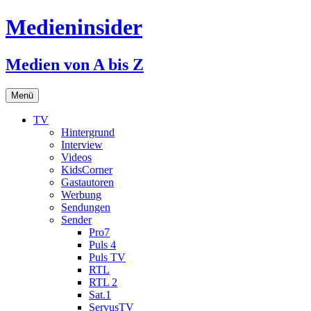
Medieninsider
Medien von A bis Z
Zum
Menü
Inhalt
springen
TV
Hintergrund
Interview
Videos
KidsCorner
Gastautoren
Werbung
Sendungen
Sender
Pro7
Puls 4
Puls TV
RTL
RTL 2
Sat.1
ServusTV