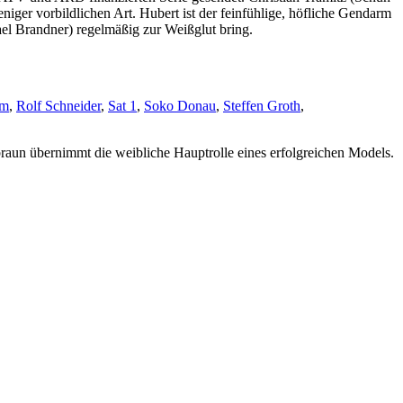
Sender
iger vorbildlichen Art. Hubert ist der feinfühlige, höfliche Gendarm
mit
ael Brandner) regelmäßig zur Weißglut bring.
Zukunft?
lm
,
Rolf Schneider
,
Sat 1
,
Soko Donau
,
Steffen Groth
,
raun übernimmt die weibliche Hauptrolle eines erfolgreichen Models.