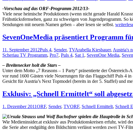
-Vorschau auf das ORF-Programm 2012/13-
Viele neue heimische Produktionen (wenn nicht gerade Harald Krassn
Frühstücksfernsehen, ganz zu schweigen von Jugendprogramm. So kö
ORF-
Sendungen mit neuem Namen geben – aber lesen sie selbst.
weiterle
Wrabetz:
„Das
SevenOneMedia präsentiert Programm fü
Unterne
brummt“
11. September 2012
Puls 4
,
Sender
,
TV
Arabella Kiesbauer
,
Austria's 
Scheriau TV Programm
,
Pro7
,
Puls 4
,
Sat 1
,
SevenOne Media
,
Seve
– Breitenecker holt die Stars –
Unter dem Motto „7 Reasons – 1 Party“ präsentierte der Österreich
vor rund 1600 Gästen viele Neuerungen für das Flaggschiff Puls 4 i
Gesicht für Austria’s Next Topmodel (bereits in der 5. Staffel) und 
Exklusiv: „Schnell Ermittelt“ soll abgeset
1. Dezember 2011
ORF
,
Sender
,
TV
ORF
,
Schnell Ermittelt
,
Schnell Er
Wie Medieninsider.at exklusiv aus Produktionskreisen erfuhr, wird der
die Serie aber endgültig den Bildschirm verlässt werden zwei TV-Fil