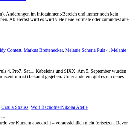
ten), Änderungen im Infotainment-Bereich und immer noch kein
n. Ab Herbst wird es wird viele neue Formate oder zumindest alte
ddy Contest
,
Markus Breitenecker
,
Melanie Scheria Puls 4
,
Melanie
 Puls 4, Pro7, Sat.1, Kabeleins und SIXX. Am 5. September wurden
dezentrum ist) bekannt gegeben. Unter anderem gibt es ein neues
,
Ursula Strauss
,
Wolf Bachofner
Nikolai Atefie
e –
wurde vor Kurzem abgedreht – voraussichtlich nicht fortsetzen. Bevor