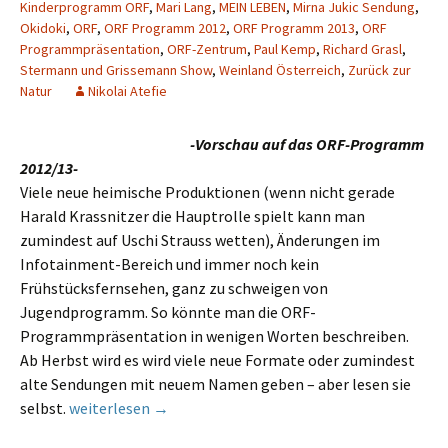
Kinderprogramm ORF
,
Mari Lang
,
MEIN LEBEN
,
Mirna Jukic Sendung
,
Okidoki
,
ORF
,
ORF Programm 2012
,
ORF Programm 2013
,
ORF
Programmpräsentation
,
ORF-Zentrum
,
Paul Kemp
,
Richard Grasl
,
Stermann und Grissemann Show
,
Weinland Österreich
,
Zurück zur
Natur
Nikolai Atefie
-Vorschau auf das ORF-Programm
2012/13-
Viele neue heimische Produktionen (wenn nicht gerade
Harald Krassnitzer die Hauptrolle spielt kann man
zumindest auf Uschi Strauss wetten), Änderungen im
Infotainment-Bereich und immer noch kein
Frühstücksfernsehen, ganz zu schweigen von
Jugendprogramm. So könnte man die ORF-
Programmpräsentation in wenigen Worten beschreiben.
Ab Herbst wird es wird viele neue Formate oder zumindest
alte Sendungen mit neuem Namen geben – aber lesen sie
ORF-Wrabetz: „Das Unternehmen brummt“
selbst.
weiterlesen
→