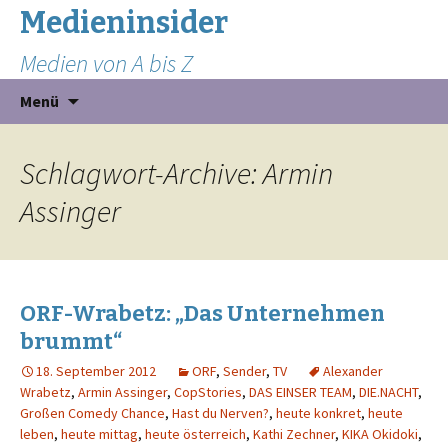
Medieninsider
Medien von A bis Z
Zum
Suchen
Menü
Inhalt
nach:
springen
Schlagwort-Archive: Armin
Assinger
ORF-Wrabetz: „Das Unternehmen
brummt“
18. September 2012
ORF
,
Sender
,
TV
Alexander
Wrabetz
,
Armin Assinger
,
CopStories
,
DAS EINSER TEAM
,
DIE.NACHT
,
Großen Comedy Chance
,
Hast du Nerven?
,
heute konkret
,
heute
leben
,
heute mittag
,
heute österreich
,
Kathi Zechner
,
KIKA Okidoki
,