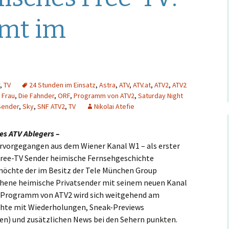
Hintergrund
mt im
Musikschmankerl
,
TV
24 Stunden im Einsatz
,
Astra
,
ATV
,
ATV.at
,
ATV2
,
ATV2
 Frau
,
Die Fahnder
,
ORF
,
Programm von ATV2
,
Saturday Night
Sender
,
Sky
,
SNF ATV2
,
TV
Nikolai Atefie
s ATV Ablegers –
vorgegangen aus dem Wiener Kanal W1 – als erster
Free-TV Sender heimische Fernsehgeschichte
möchte der im Besitz der Tele München Group
ehene heimische Privatsender mit seinem neuen Kanal
s Programm von ATV2 wird sich weitgehend am
chte mit Wiederholungen, Sneak-Previews
) und zusätzlichen News bei den Sehern punkten.