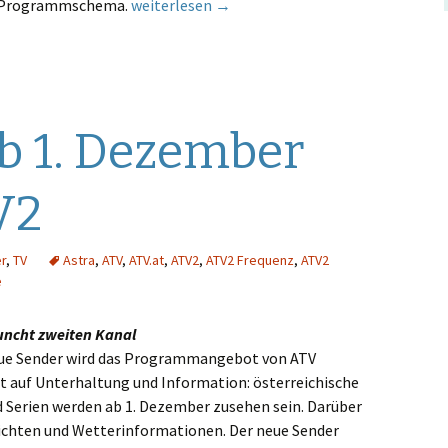
Mehr heimisches Free-TV: ATV2 kommt im De
V2-Programmschema.
weiterlesen
→
b 1. Dezember
V2
r
,
TV
Astra
,
ATV
,
ATV.at
,
ATV2
,
ATV2 Frequenz
,
ATV2
e
uncht zweiten Kanal
ue Sender wird das Programmangebot von ATV
t auf Unterhaltung und Information: österreichische
 Serien werden ab 1. Dezember zusehen sein. Darüber
richten und Wetterinformationen. Der neue Sender