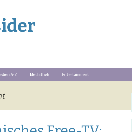
ider
edien A-Z
Mediathek
Entertainment
Buchschmankerl
at
-Serie
Events
Filmschmankerl
isches Free-TV:
Gametipps