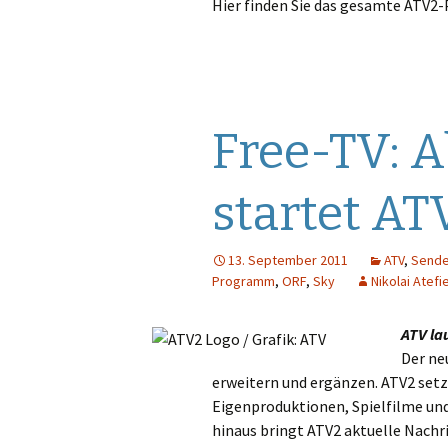
Hier finden Sie das gesamte AT
Super RTL
O
P
Q
Free-TV: A
R
startet AT
S
T
13. September 2011
ATV
,
Sende
Programm
,
ORF
,
Sky
Nikolai Atefi
U
ATV la
V
Der ne
erweitern und ergänzen. ATV2 setz
W
Eigenproduktionen, Spielfilme und
hinaus bringt ATV2 aktuelle Nach
X