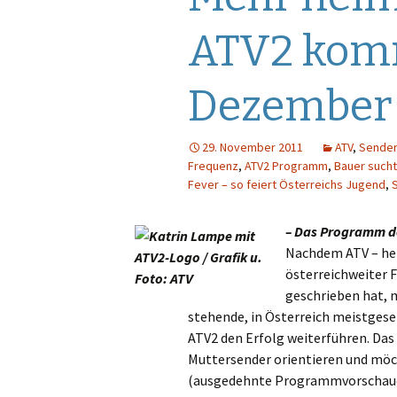
Gastautoren
Werbung
E
ATV2 kom
Werbung
F
Dezember
Sendungen
G
Sender
Pro7
H
29. November 2011
ATV
,
Sender
Frequenz
,
ATV2 Programm
,
Bauer sucht
Fever – so feiert Österreichs Jugend
,
Quoten
Puls 4
I
Puls TV
J
– Das Programm de
Nachdem ATV – her
RTL
K
österreichweiter 
geschrieben hat, 
RTL 2
L
stehende, in Österreich meistges
ATV2 den Erfolg weiterführen. Da
Sat.1
N
Muttersender orientieren und mö
(ausgedehnte Programmvorschauen
ServusTV
M