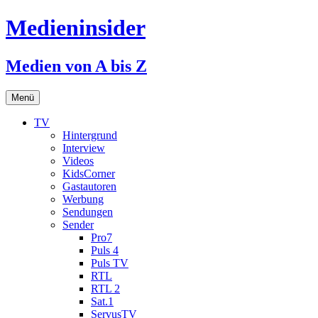
Medieninsider
Medien von A bis Z
Zum
Menü
Inhalt
springen
TV
Hintergrund
Interview
Videos
KidsCorner
Gastautoren
Werbung
Sendungen
Sender
Pro7
Puls 4
Puls TV
RTL
RTL 2
Sat.1
ServusTV