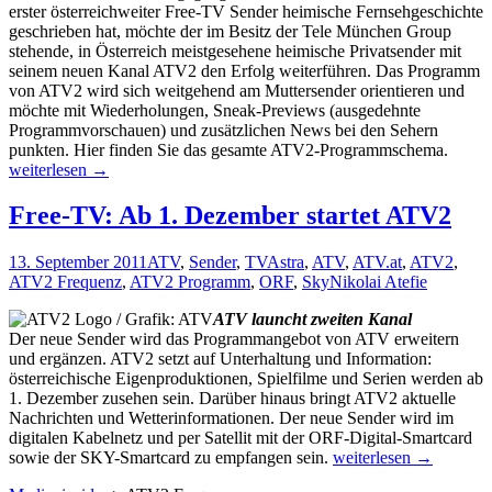
erster österreichweiter Free-TV Sender heimische Fernsehgeschichte
geschrieben hat, möchte der im Besitz der Tele München Group
stehende, in Österreich meistgesehene heimische Privatsender mit
seinem neuen Kanal ATV2 den Erfolg weiterführen. Das Programm
von ATV2 wird sich weitgehend am Muttersender orientieren und
möchte mit Wiederholungen, Sneak-Previews (ausgedehnte
Programmvorschauen) und zusätzlichen News bei den Sehern
Mehr
punkten. Hier finden Sie das gesamte ATV2-Programmschema.
heimi
weiterlesen
→
Free-
TV:
Free-TV: Ab 1. Dezember startet ATV2
ATV2
komm
13. September 2011
ATV
,
Sender
,
TV
Astra
,
ATV
,
ATV.at
,
ATV2
,
im
ATV2 Frequenz
,
ATV2 Programm
,
ORF
,
Sky
Nikolai Atefie
Dezem
ATV launcht zweiten Kanal
Der neue Sender wird das Programmangebot von ATV erweitern
und ergänzen. ATV2 setzt auf Unterhaltung und Information:
österreichische Eigenproduktionen, Spielfilme und Serien werden ab
1. Dezember zusehen sein. Darüber hinaus bringt ATV2 aktuelle
Nachrichten und Wetterinformationen. Der neue Sender wird im
digitalen Kabelnetz und per Satellit mit der ORF-Digital-Smartcard
Free-
sowie der SKY-Smartcard zu empfangen sein.
weiterlesen
→
TV: