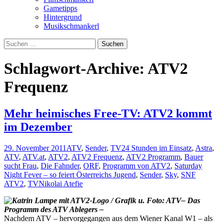
Gametipps
Hintergrund
Musikschmankerl
Suchen
nach:
Schlagwort-Archive: ATV2
Frequenz
Mehr heimisches Free-TV: ATV2 kommt
im Dezember
29. November 2011
ATV
,
Sender
,
TV
24 Stunden im Einsatz
,
Astra
,
ATV
,
ATV.at
,
ATV2
,
ATV2 Frequenz
,
ATV2 Programm
,
Bauer
sucht Frau
,
Die Fahnder
,
ORF
,
Programm von ATV2
,
Saturday
Night Fever – so feiert Österreichs Jugend
,
Sender
,
Sky
,
SNF
ATV2
,
TV
Nikolai Atefie
– Das
Programm des ATV Ablegers –
Nachdem ATV – hervorgegangen aus dem Wiener Kanal W1 – als