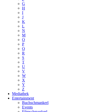
G
H
I
J
K
L
N
M
O
P
Q
R
S
T
U
V
W
X
Y
Z
Mediathek
Entertainment
Buchschmankerl
Events
Filmschmankerl