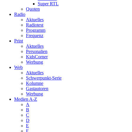
Super RTL
Quoten
Radio
Aktuelles
Radiotest
Programm
Frequenz
Print
Aktuelles
Personalien
KidsCorner
Werbung
Web
Aktuelles
Schwerpunkt-Serie
Kolumne
Gastautoren
Werbung
Medien A-Z
A
B
C
D
E
F