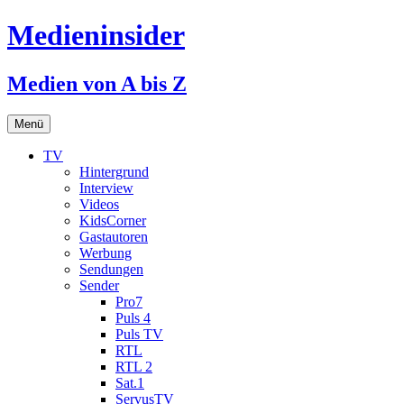
Medieninsider
Medien von A bis Z
Zum
Menü
Inhalt
springen
TV
Hintergrund
Interview
Videos
KidsCorner
Gastautoren
Werbung
Sendungen
Sender
Pro7
Puls 4
Puls TV
RTL
RTL 2
Sat.1
ServusTV