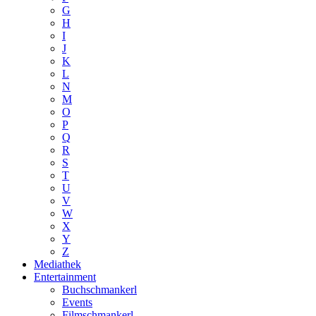
G
H
I
J
K
L
N
M
O
P
Q
R
S
T
U
V
W
X
Y
Z
Mediathek
Entertainment
Buchschmankerl
Events
Filmschmankerl