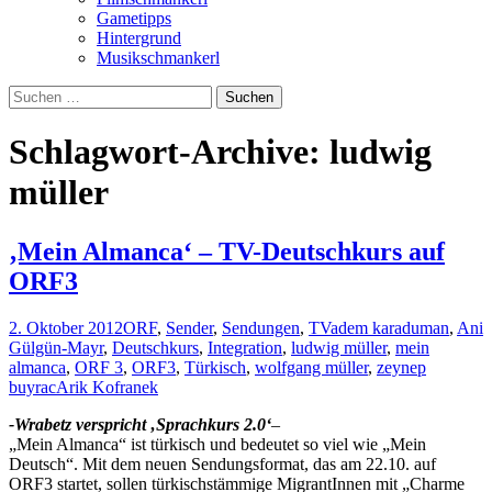
Gametipps
Hintergrund
Musikschmankerl
Suchen
nach:
Schlagwort-Archive: ludwig
müller
‚Mein Almanca‘ – TV-Deutschkurs auf
ORF3
2. Oktober 2012
ORF
,
Sender
,
Sendungen
,
TV
adem karaduman
,
Ani
Gülgün-Mayr
,
Deutschkurs
,
Integration
,
ludwig müller
,
mein
almanca
,
ORF 3
,
ORF3
,
Türkisch
,
wolfgang müller
,
zeynep
buyrac
Arik Kofranek
-Wrabetz verspricht ‚Sprachkurs 2.0‘
–
„Mein Almanca“ ist türkisch und bedeutet so viel wie „Mein
Deutsch“. Mit dem neuen Sendungsformat, das am 22.10. auf
ORF3 startet, sollen türkischstämmige MigrantInnen mit „Charme