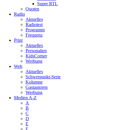
Super RTL
Quoten
Radio
Aktuelles
Radiotest
Programm
Frequenz
Print
Aktuelles
Personalien
KidsCorner
Werbung
Web
Aktuelles
Schwerpunkt-Serie
Kolumne
Gastautoren
Werbung
Medien A-Z
A
B
C
D
E
F