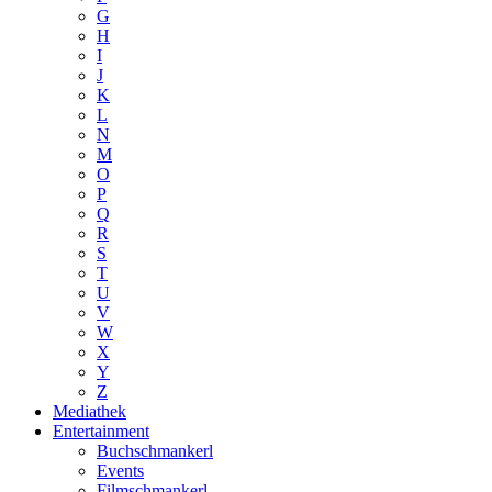
G
H
I
J
K
L
N
M
O
P
Q
R
S
T
U
V
W
X
Y
Z
Mediathek
Entertainment
Buchschmankerl
Events
Filmschmankerl