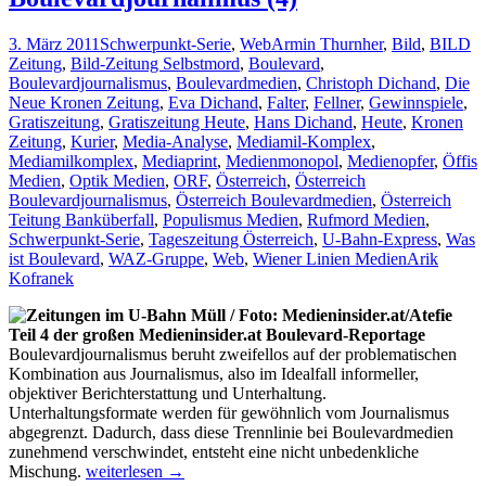
der
Politik
3. März 2011
Schwerpunkt-Serie
,
Web
Armin Thurnher
,
Bild
,
BILD
(5)
Zeitung
,
Bild-Zeitung Selbstmord
,
Boulevard
,
Boulevardjournalismus
,
Boulevardmedien
,
Christoph Dichand
,
Die
Neue Kronen Zeitung
,
Eva Dichand
,
Falter
,
Fellner
,
Gewinnspiele
,
Gratiszeitung
,
Gratiszeitung Heute
,
Hans Dichand
,
Heute
,
Kronen
Zeitung
,
Kurier
,
Media-Analyse
,
Mediamil-Komplex
,
Mediamilkomplex
,
Mediaprint
,
Medienmonopol
,
Medienopfer
,
Öffis
Medien
,
Optik Medien
,
ORF
,
Österreich
,
Österreich
Boulevardjournalismus
,
Österreich Boulevardmedien
,
Österreich
Teitung Banküberfall
,
Populismus Medien
,
Rufmord Medien
,
Schwerpunkt-Serie
,
Tageszeitung Österreich
,
U-Bahn-Express
,
Was
ist Boulevard
,
WAZ-Gruppe
,
Web
,
Wiener Linien Medien
Arik
Kofranek
Teil 4 der großen Medieninsider.at Boulevard-Reportage
Boulevardjournalismus beruht zweifellos auf der problematischen
Kombination aus Journalismus, also im Idealfall informeller,
objektiver Berichterstattung und Unterhaltung.
Unterhaltungsformate werden für gewöhnlich vom Journalismus
abgegrenzt. Dadurch, dass diese Trennlinie bei Boulevardmedien
zunehmend verschwindet, entsteht eine nicht unbedenkliche
Methoden
Mischung.
weiterlesen
→