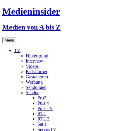
Medieninsider
Medien von A bis Z
Zum
Menü
Inhalt
springen
TV
Hintergrund
Interview
Videos
KidsCorner
Gastautoren
Werbung
Sendungen
Sender
Pro7
Puls 4
Puls TV
RTL
RTL 2
Sat.1
ServusTV