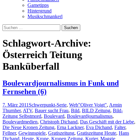
Gametipps
Hintergrund
Musikschmankerl
Suchen
nach:
Schlagwort-Archive:
Österreich Teitung
Banküberfall
Boulevardjournalismus in Funk und
Fernsehen (6)
7. März 2011
Schwerpunkt-Serie
,
Web
"Oliver Voigt"
,
Armin
Thurnher
,
ATV
,
Bauer sucht Frau
,
Bild
,
BILD Zeitung
,
Bild-
Zeitung Selbstmord
,
Boulevard
,
Boulevardjournalismus
,
Boulevardmedien
,
Christoph Dichand
,
Das Geschäft mit der Liebe
,
Die Neue Kronen Zeitung
,
Erna Lackner
,
Eva Dichand
,
Falter
,
Fellner
,
Gewinnspiele
,
Gratiszeitung
,
Gratiszeitung Heute
,
Hans
Dichand
,
Heute
,
Krone
,
Kronen Zeitung
,
Kurier
,
Maggie