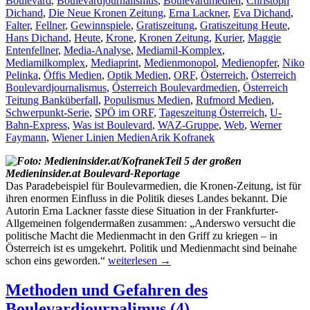
Boulevard
,
Boulevardjournalismus
,
Boulevardmedien
,
Christoph
Dichand
,
Die Neue Kronen Zeitung
,
Erna Lackner
,
Eva Dichand
,
Falter
,
Fellner
,
Gewinnspiele
,
Gratiszeitung
,
Gratiszeitung Heute
,
Hans Dichand
,
Heute
,
Krone
,
Kronen Zeitung
,
Kurier
,
Maggie
Entenfellner
,
Media-Analyse
,
Mediamil-Komplex
,
Mediamilkomplex
,
Mediaprint
,
Medienmonopol
,
Medienopfer
,
Niko
Pelinka
,
Öffis Medien
,
Optik Medien
,
ORF
,
Österreich
,
Österreich
Boulevardjournalismus
,
Österreich Boulevardmedien
,
Österreich
Teitung Banküberfall
,
Populismus Medien
,
Rufmord Medien
,
Schwerpunkt-Serie
,
SPÖ im ORF
,
Tageszeitung Österreich
,
U-
Bahn-Express
,
Was ist Boulevard
,
WAZ-Gruppe
,
Web
,
Werner
Faymann
,
Wiener Linien Medien
Arik Kofranek
Teil 5 der großen
Medieninsider.at Boulevard-Reportage
Das Paradebeispiel für Boulevarmedien, die Kronen-Zeitung, ist für
ihren enormen Einfluss in die Politik dieses Landes bekannt. Die
Autorin Erna Lackner fasste diese Situation in der Frankfurter-
Allgemeinen folgendermaßen zusammen: „Anderswo versucht die
politische Macht die Medienmacht in den Griff zu kriegen – in
Österreich ist es umgekehrt. Politik und Medienmacht sind beinahe
Die
schon eins geworden.“
weiterlesen
→
Rolle
der
Methoden und Gefahren des
Boulevardmedien
Boulevardjournalimus (4)
in