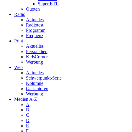
Super RTL
Quoten
Radio
Aktuelles
Radiotest
Programm
Frequenz
Print
Aktuelles
Personalien
KidsCorner
Werbung
Web
Aktuelles
Schwerpunkt-Serie
Kolumne
Gastautoren
Werbung
Medien A-Z
A
B
C
D
E
F