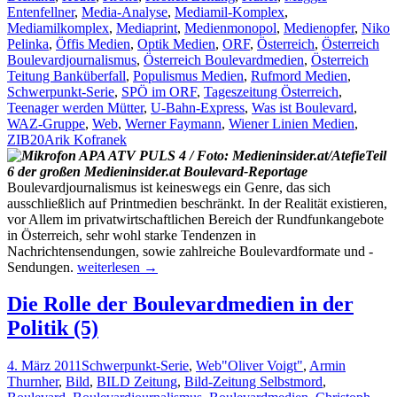
Entenfellner
,
Media-Analyse
,
Mediamil-Komplex
,
Mediamilkomplex
,
Mediaprint
,
Medienmonopol
,
Medienopfer
,
Niko
Pelinka
,
Öffis Medien
,
Optik Medien
,
ORF
,
Österreich
,
Österreich
Boulevardjournalismus
,
Österreich Boulevardmedien
,
Österreich
Teitung Banküberfall
,
Populismus Medien
,
Rufmord Medien
,
Schwerpunkt-Serie
,
SPÖ im ORF
,
Tageszeitung Österreich
,
Teenager werden Mütter
,
U-Bahn-Express
,
Was ist Boulevard
,
WAZ-Gruppe
,
Web
,
Werner Faymann
,
Wiener Linien Medien
,
ZIB20
Arik Kofranek
Teil
6 der großen Medieninsider.at Boulevard-Reportage
Boulevardjournalismus ist keineswegs ein Genre, das sich
ausschließlich auf Printmedien beschränkt. In der Realität existieren,
vor Allem im privatwirtschaftlichen Bereich der Rundfunkangebote
in Österreich, sehr wohl starke Tendenzen in
Nachrichtensendungen, sowie zahlreiche Boulevardformate und -
Boulevardjournalismus
Sendungen.
weiterlesen
→
in
Funk
Die Rolle der Boulevardmedien in der
und
Politik (5)
Fernsehen
(6)
4. März 2011
Schwerpunkt-Serie
,
Web
"Oliver Voigt"
,
Armin
Thurnher
,
Bild
,
BILD Zeitung
,
Bild-Zeitung Selbstmord
,