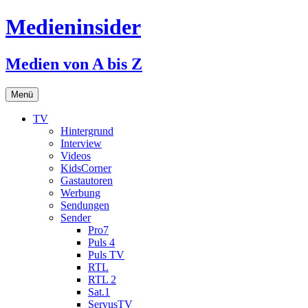
Medieninsider
Medien von A bis Z
Zum
Menü
Inhalt
springen
TV
Hintergrund
Interview
Videos
KidsCorner
Gastautoren
Werbung
Sendungen
Sender
Pro7
Puls 4
Puls TV
RTL
RTL 2
Sat.1
ServusTV