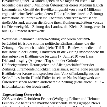
Bevölkerung über 14 Jahren geben an sie tägich zu lesen. Das
bedeutet, dass über 3 Millionen Österreicher dieses Medium täglich
konsumieren. Gemäß der Bevölkerungszahl von etwa 8 Millionen
ergibt sich eine Reichweite, deren Höhe (für eine einzelne Zeitung)
internationaler Spitzenwert ist. Ebenfalls bemerkenswert ist der
große Abstand, um den die Krone ihren Konkurrenzblättern voraus
ist: Die zweitgrößte Zeitung des Landes, die Kleine Zeitung, erreicht
nur 11,8 Prozent Reichweite.
Wofür das Phänomen Kronen-Zeitung vor Allem berühmt-
berüchtigt ist, ist die enorme politische Einflussnahme, die die
Zeitung in Österreich ausübt (siehe Teil 5 – Boulevardmedien und
ihre Rolle in der Politik). Umstritten ist die Zeitung insbesondere für
ihre subjektive Blattlinie die bis zum 17. Juni 2010 von Hans
Dichand ausging (An jenem Tag stirbt der Gründer,
Hälfteeigentümer, Herausgeber und Alleingeschäftsführer der
Zeitung). „Fremdenfeindlichkeit, Rassismus, rechte Töne prägen die
Blattlinie der Krone und sprechen dem Volk offenkundig aus der
Seele.“, beschreibt Harald Fidler in seinem Nachschlagewerk zur
Österreichischen Medienlandschaft die Zeitung (siehe auch: Teil 3 –
Erfolgsfaktoren des Boulevard).
Tageszeitung Österreich
2006 von den Gebrüdern Fellner (Wolfgang Fellner und Helmuth
Fellner), die bereits die marktbeherrschende Verlagsgruppe News