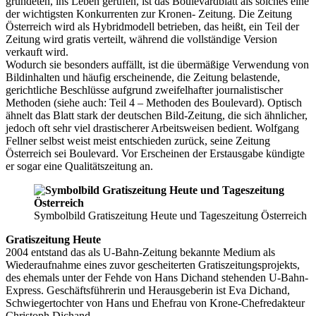
gründeten, ins Leben gerufen, ist das Boulevardblatt als solches eine
der wichtigsten Konkurrenten zur Kronen- Zeitung. Die Zeitung
Österreich wird als Hybridmodell betrieben, das heißt, ein Teil der
Zeitung wird gratis verteilt, während die vollständige Version
verkauft wird.
Wodurch sie besonders auffällt, ist die übermäßige Verwendung von
Bildinhalten und häufig erscheinende, die Zeitung belastende,
gerichtliche Beschlüsse aufgrund zweifelhafter journalistischer
Methoden (siehe auch: Teil 4 – Methoden des Boulevard). Optisch
ähnelt das Blatt stark der deutschen Bild-Zeitung, die sich ähnlicher,
jedoch oft sehr viel drastischerer Arbeitsweisen bedient. Wolfgang
Fellner selbst weist meist entschieden zurück, seine Zeitung
Österreich sei Boulevard. Vor Erscheinen der Erstausgabe kündigte
er sogar eine Qualitätszeitung an.
Symbolbild Gratiszeitung Heute und Tageszeitung Österreich
Gratiszeitung Heute
2004 entstand das als U-Bahn-Zeitung bekannte Medium als
Wiederaufnahme eines zuvor gescheiterten Gratiszeitungsprojekts,
des ehemals unter der Fehde von Hans Dichand stehenden U-Bahn-
Express. Geschäftsführerin und Herausgeberin ist Eva Dichand,
Schwiegertochter von Hans und Ehefrau von Krone-Chefredakteur
Christoph Dichand.