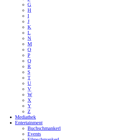
G
H
I
J
K
L
N
M
O
P
Q
R
S
T
U
V
W
X
Y
Z
Mediathek
Entertainment
Buchschmankerl
Events
Filmschmankerl