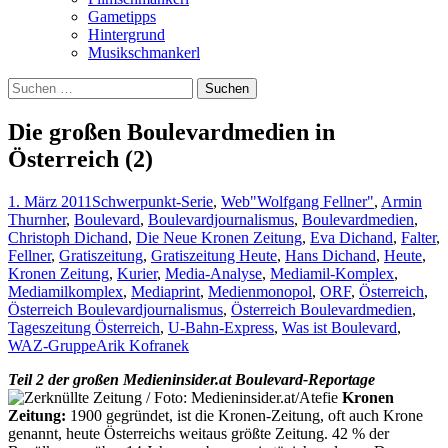
Gametipps
Hintergrund
Musikschmankerl
Suchen
nach:
Die großen Boulevardmedien in
Österreich (2)
1. März 2011
Schwerpunkt-Serie
,
Web
"Wolfgang Fellner"
,
Armin
Thurnher
,
Boulevard
,
Boulevardjournalismus
,
Boulevardmedien
,
Christoph Dichand
,
Die Neue Kronen Zeitung
,
Eva Dichand
,
Falter
,
Fellner
,
Gratiszeitung
,
Gratiszeitung Heute
,
Hans Dichand
,
Heute
,
Kronen Zeitung
,
Kurier
,
Media-Analyse
,
Mediamil-Komplex
,
Mediamilkomplex
,
Mediaprint
,
Medienmonopol
,
ORF
,
Österreich
,
Österreich Boulevardjournalismus
,
Österreich Boulevardmedien
,
Tageszeitung Österreich
,
U-Bahn-Express
,
Was ist Boulevard
,
WAZ-Gruppe
Arik Kofranek
Teil 2 der großen Medieninsider.at Boulevard-Reportage
Kronen
Zeitung:
1900 gegründet, ist die Kronen-Zeitung, oft auch Krone
genannt, heute Österreichs weitaus größte Zeitung. 42 % der