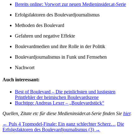
Bereits online: Vorwort zur neuen Medieninsider.at-Serie
Erfolgsfaktoren des Boulevardjournalismus
Methoden des Boulevard
Gefahren und negative Effekte
Boulevardmedien und ihre Rolle in der Politik
Boulevardjournalismus in Funk und Fernsehen
Nachwort
Auch interessant:
Best of Boulevard – Die peinlichsten und lustigsten
Printfehler der heimischen Boulevardszene
Buchtipp: Andreas Lexer – „Boulevardstück“
Quellen, Zitate etc für diese Medieninsider.at-Serie finden Sie
hier
.
Beitrags-
←
Puls 4 Topmodel-Finale: Ein ganz schlechter Scherz…
Die
Erfolgsfaktoren des Boulevardjournalismus (3)
→
Navigation