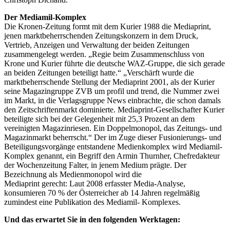
Der Mediamil-Komplex
Die Kronen-Zeitung formt mit dem Kurier 1988 die Mediaprint,
jenen marktbeherrschenden Zeitungskonzern in dem Druck,
Vertrieb, Anzeigen und Verwaltung der beiden Zeitungen
zusammengelegt werden. „Regie beim Zusammenschluss von
Krone und Kurier führte die deutsche WAZ-Gruppe, die sich gerade
an beiden Zeitungen beteiligt hatte.“ „Verschärft wurde die
marktbeherrschende Stellung der Mediaprint 2001, als der Kurier
seine Magazingruppe ZVB um profil und trend, die Nummer zwei
im Markt, in die Verlagsgruppe News einbrachte, die schon damals
den Zeitschriftenmarkt dominierte. Mediaprint-Gesellschafter Kurier
beteiligte sich bei der Gelegenheit mit 25,3 Prozent an dem
vereinigten Magazinriesen. Ein Doppelmonopol, das Zeitungs- und
Magazinmarkt beherrscht.“ Der im Zuge dieser Fusionierungs- und
Beteiligungsvorgänge entstandene Medienkomplex wird Mediamil-
Komplex genannt, ein Begriff den Armin Thurnher, Chefredakteur
der Wochenzeitung Falter, in jenem Medium prägte. Der
Bezeichnung als Medienmonopol wird die
Mediaprint gerecht: Laut 2008 erfasster Media-Analyse,
konsumieren 70 % der Österreicher ab 14 Jahren regelmäßig
zumindest eine Publikation des Mediamil- Komplexes.
Und das erwartet Sie in den folgenden Werktagen: