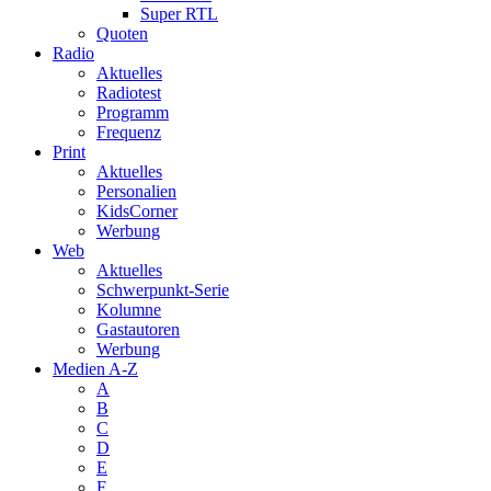
Super RTL
Quoten
Radio
Aktuelles
Radiotest
Programm
Frequenz
Print
Aktuelles
Personalien
KidsCorner
Werbung
Web
Aktuelles
Schwerpunkt-Serie
Kolumne
Gastautoren
Werbung
Medien A-Z
A
B
C
D
E
F