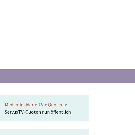
Suchen
nach:
Medieninsider
>
TV
>
Quoten
>
ServusTV-Quoten nun öffentlich