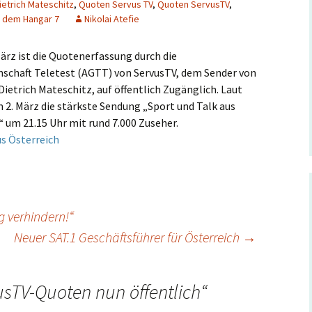
ietrich Mateschitz
,
Quoten Servus TV
,
Quoten ServusTV
,
s dem Hangar 7
Nikolai Atefie
Hintergrund
Musikschmankerl
ärz ist die Quotenerfassung durch die
schaft Teletest (AGTT) von ServusTV, dem Sender von
ietrich Mateschitz, auf öffentlich Zugänglich. Laut
 2. März die stärkste Sendung „Sport und Talk aus
 um 21.15 Uhr mit rund 7.000 Zuseher.
us Österreich
 verhindern!“
Neuer SAT.1 Geschäftsführer für Österreich
→
usTV-Quoten nun öffentlich
“