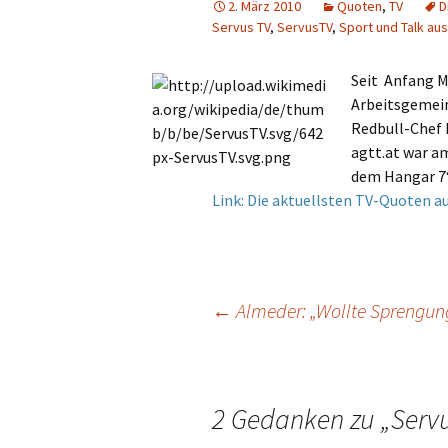
2. März 2010
Quoten
,
TV
D
Servus TV
,
ServusTV
,
Sport und Talk au
Gastautoren
Werbung
E
Werbung
F
Seit Anfang M
Arbeitsgemein
Sendungen
G
Redbull-Chef D
agtt.at war am
Sender
Pro7
H
dem Hangar 7“
Link: Die aktuellsten TV-Quoten a
Quoten
Puls 4
I
Puls TV
J
RTL
K
Beitrags-
←
Almeder: „Wollte Sprengung
RTL 2
L
Navigation
Sat.1
N
2 Gedanken zu „
Serv
ServusTV
M