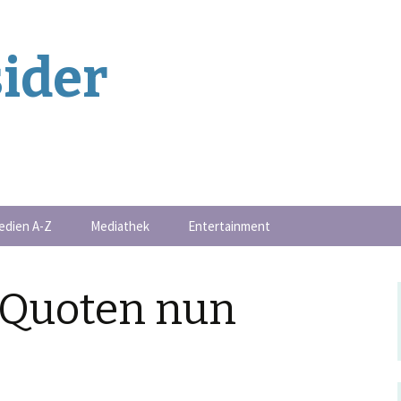
ider
edien A-Z
Mediathek
Entertainment
Buchschmankerl
-Quoten nun
-Serie
Events
Filmschmankerl
Gametipps