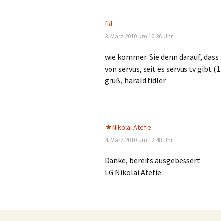
Super RTL
O
fid
3. März 2010 um 10:36 Uhr
P
wie kommen Sie denn darauf, dass s
Q
von servus, seit es servus tv gibt 
gruß, harald fidler
R
S
T
Nikolai Atefie
4. März 2010 um 12:48 Uhr
U
Danke, bereits ausgebessert
V
LG Nikolai Atefie
W
X