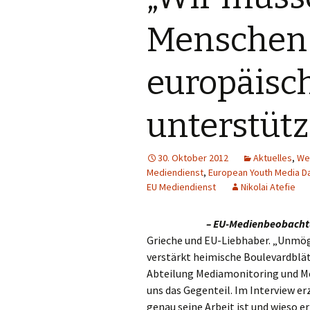
Gastautoren
Werbung
E
Menschen 
Werbung
F
europäisch
Sendungen
G
unterstütz
Sender
Pro7
H
Quoten
Puls 4
I
30. Oktober 2012
Aktuelles
,
We
Mediendienst
,
European Youth Media D
Puls TV
J
EU Mediendienst
Nikolai Atefie
RTL
K
– EU-Medienbeobacht
RTL 2
L
Grieche und EU-Liebhaber. „Unmö
verstärkt heimische Boulevardblät
Sat.1
N
Abteilung Mediamonitoring und M
uns das Gegenteil. Im Interview er
ServusTV
M
genau seine Arbeit ist und wieso e