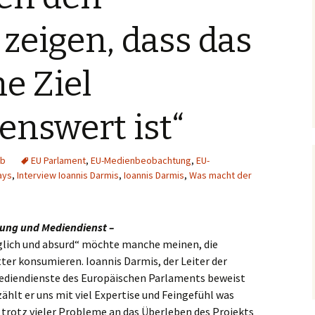
Hintergrund
zeigen, dass das
Musikschmankerl
e Ziel
enswert ist“
b
EU Parlament
,
EU-Medienbeobachtung
,
EU-
ays
,
Interview Ioannis Darmis
,
Ioannis Darmis
,
Was macht der
ung und Mediendienst –
glich und absurd“ möchte manche meinen, die
ter konsumieren. Ioannis Darmis, der Leiter der
ediendienste des Europäischen Parlaments beweist
zählt er uns mit viel Expertise und Feingefühl was
r trotz vieler Probleme an das Überleben des Projekts