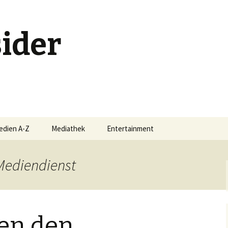
ider
edien A-Z
Mediathek
Entertainment
Buchschmankerl
Mediendienst
-Serie
Events
Filmschmankerl
en den
Gametipps