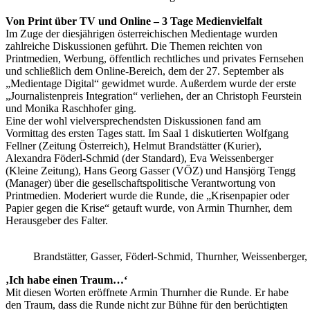
Von Print über TV und Online – 3 Tage Medienvielfalt
Im Zuge der diesjährigen österreichischen Medientage wurden
zahlreiche Diskussionen geführt.
Die Themen reichten von
Printmedien, Werbung, öffentlich rechtliches und privates Fernsehen
und schließlich dem Online-Bereich, dem der 27. September als
„Medientage Digital“ gewidmet wurde. Außerdem wurde der erste
„Journalistenpreis Integration“ verliehen, der an Christoph Feurstein
und Monika Raschhofer ging.
Eine der wohl vielversprechendsten Diskussionen fand am
Vormittag des ersten Tages statt. Im Saal 1 diskutierten Wolfgang
Fellner (Zeitung Österreich), Helmut Brandstätter (Kurier),
Alexandra Föderl-Schmid (der Standard), Eva Weissenberger
(Kleine Zeitung), Hans Georg Gasser (VÖZ) und Hansjörg Tengg
(Manager) über die gesellschaftspolitische Verantwortung von
Printmedien. Moderiert wurde die Runde, die „Krisenpapier oder
Papier gegen die Krise“ getauft wurde, von Armin Thurnher, dem
Herausgeber des Falter.
Brandstätter, Gasser, Föderl-Schmid, Thurnher, Weissenberger,
‚Ich habe einen Traum…‘
Mit diesen Worten eröffnete Armin Thurnher die Runde. Er habe
den Traum, dass die Runde nicht zur Bühne für den berüchtigten