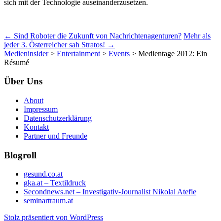
sich mit der Technologie auseinanderzusetzen.
Beitrags-
←
Sind Roboter die Zukunft von Nachrichtenagenturen?
Mehr als
jeder 3. Österreicher sah Stratos!
→
Navigation
Medieninsider
>
Entertainment
>
Events
>
Medientage 2012: Ein
Résumé
Über Uns
About
Impressum
Datenschutzerklärung
Kontakt
Partner und Freunde
Blogroll
gesund.co.at
gka.at – Textildruck
Secondnews.net – Investigativ-Journalist Nikolai Atefie
seminartraum.at
Stolz präsentiert von WordPress