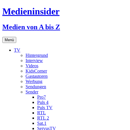
Medieninsider
Medien von A bis Z
Zum
Menü
Inhalt
springen
TV
Hintergrund
Interview
Videos
KidsCorner
Gastautoren
Werbung
Sendungen
Sender
Pro7
Puls 4
Puls TV
RTL
RTL 2
Sat.1
ServusTV