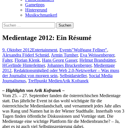
Gametipps
Hintergrund
Musikschmankerl
Suchen
nach:
Medientage 2012: Ein Résumé
9. Oktober 2012
Entertainment
,
Events
"Wolfgang Fellner"
,
Alexandra Föderl Schmid
,
Armin Turnher
,
Eva Weissenberger
,
Falter
,
Florian Klenk
,
Hans Georg Gasser
,
Helmut Brandstätter
,
HGerlinde Hinterleitner
,
Johannes Bruckenberger
,
Medientage
2012
,
Redaktionsmitglied oder Web 2.0-Netzwerker – Was muss
der Journalist von morgen sein
,
Selbstdarsteller
,
Social Media
Journalismus
,
Treffpunkt Medien
Arik Kofranek
– Highlights von Arik Kofranek –
Vom 25. – 27. September fanden die österreichischen Medientage
statt. Das jährliche Event ist das wohl wichtigste für die
österreichische Medienlandschaft, und versammelt jedes Jahr alles
was Rang und Namen hat in der Wiener Stadthalle. Innerhalb von 3
Tagen finden öffentliche Diskussionen und Vorträge statt. Die
Medientage eine wichtige Plattform für die Medienbranche? – Ja,
aber es ist auch viel Selbstinszenierung dabei.