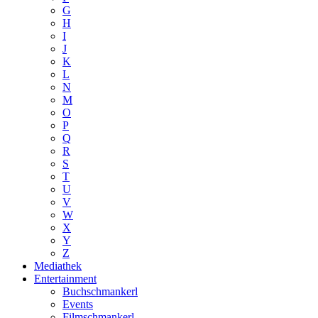
G
H
I
J
K
L
N
M
O
P
Q
R
S
T
U
V
W
X
Y
Z
Mediathek
Entertainment
Buchschmankerl
Events
Filmschmankerl