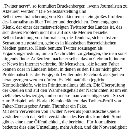
„Twitter nervt“, so formuliert Bruckenberger, „wenn Journalisten zu
Akteuren werden.“ Die Selbstdarstellung und
Selbstbeweihräucherung von Redakteuren sei ein großes Problem
des Journalismus über Twitter und dergleichen. Dem entgegnet
Klenk, der einer der meistverfolgten Twitterer des Landes ist, das
sich dieses Problem nicht nur auf soziale Medien beziehe.
Selbstdarstellung von Journalisten, die Tendenz, sich selbst zur
Sensation zu gestalten, gebe es in klassischen österreichischen
Medien genauso. Klenk benutze Twitter sozusagen als
Ergänzungsmedium, um an Nachrichten zu gelangen, die man sonst
nirgends finde. Außerdem mache er selbst davon Gebrauch, indem
er News im Internet verbreite, für Menschen, „die keinen Falter
kennen oder in Ländern leben, in denen es den Falter nicht gibt.“
Problematisch ist die Frage, ob Twitter oder Facebook als Quellen
herangezogen werden dürfen. Es fehlt natürlich jegliche
Kontrollschleife, wie im Printjournalimus üblich. Die Überprüfung
der Quellen und auf den Wahrheitsgehalt der Nachrichten ist um ein
vielfaches schwieriger, und so müsse man vorsichtiger sein. So sei
zum Beispiel, wie Florian Klenk erläutert, das Twitter-Profil von
Falter-Herausgeber Armin Thurnher ein Fake.
Mit dem Verwenden von Twitter-News als jouralistische Quelle
verändere sich das Selbstverständnis des Berufes komplett. Somit
gibt es eine neue Öffentlichkeit, die berichtet. Für Journalisten
bedeutet dies eine Umstellung, mehr Arbeit, und die Notwendigkeit