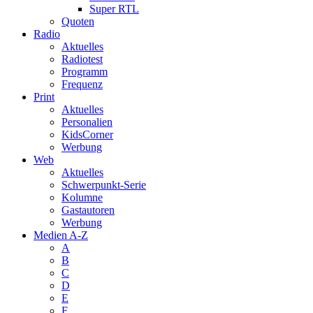
Super RTL
Quoten
Radio
Aktuelles
Radiotest
Programm
Frequenz
Print
Aktuelles
Personalien
KidsCorner
Werbung
Web
Aktuelles
Schwerpunkt-Serie
Kolumne
Gastautoren
Werbung
Medien A-Z
A
B
C
D
E
F