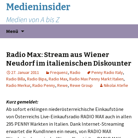
Medieninsider
Medien von A bis Z
Zum
Suchen
Menü
Inhalt
nach:
springen
Radio Max: Stream aus Wiener
Neudorf im italienischen Diskounter
27. Januar 2011
Frequenz
,
Radio
Penny Radio Italy
,
Radio Billa
,
Radio Bipa
,
Radio Max
,
Radio Max Penny Markt Italien
,
Radio Merkur
,
Radio Penny
,
Rewe
,
Rewe Group
Nikolai Atefie
Kurz gemeldet:
Ab sofort erklingen niederösterreichische Einkaufstöne
von Österreichs Live-Einkaufsradio RADIO MAX auch in allen
295 PENNY Märkten in Italien. Dank Internet-Streaming
erwartet die KundInnen ein neues, von RADIO MAX