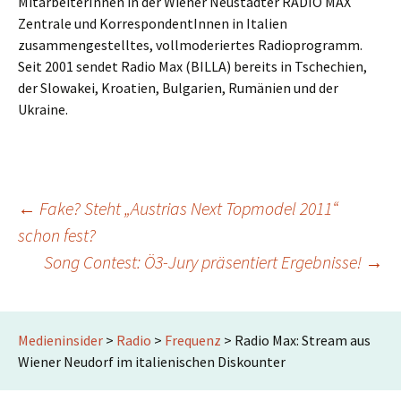
MitarbeiterInnen in der Wiener Neustädter RADIO MAX
Zentrale und KorrespondentInnen in Italien
zusammengestelltes, vollmoderiertes Radioprogramm.
Seit 2001 sendet Radio Max (BILLA) bereits in Tschechien,
der Slowakei, Kroatien, Bulgarien, Rumänien und der
Ukraine.
Beitrags-
←
Fake? Steht „Austrias Next Topmodel 2011“
schon fest?
Song Contest: Ö3-Jury präsentiert Ergebnisse!
→
Navigation
Medieninsider
>
Radio
>
Frequenz
>
Radio Max: Stream aus
Wiener Neudorf im italienischen Diskounter