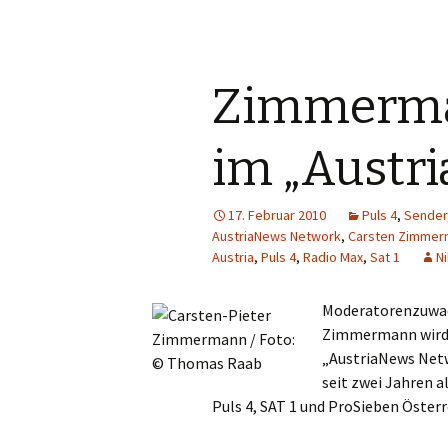
Super RTL
O
P
Zimmerma
Q
im „Austr
R
S
17. Februar 2010
Puls 4
,
Sender
AustriaNews Network
,
Carsten Zimmer
T
Austria
,
Puls 4
,
Radio Max
,
Sat 1
Ni
U
Moderatorenzuwach
Zimmermann wird a
V
„AustriaNews Netw
seit zwei Jahren a
W
Puls 4, SAT 1 und ProSieben Österr
X