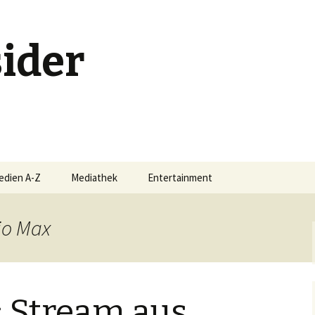
ider
edien A-Z
Mediathek
Entertainment
Buchschmankerl
io Max
-Serie
Events
Filmschmankerl
: Stream aus
Gametipps