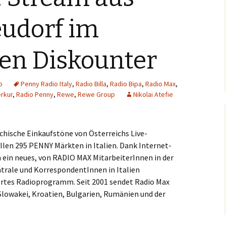
Hintergrund
udorf im
Musikschmankerl
hen Diskounter
o
Penny Radio Italy
,
Radio Billa
,
Radio Bipa
,
Radio Max
,
rkur
,
Radio Penny
,
Rewe
,
Rewe Group
Nikolai Atefie
ichische Einkaufstöne von Österreichs Live-
llen 295 PENNY Märkten in Italien. Dank Internet-
 ein neues, von RADIO MAX MitarbeiterInnen in der
rale und KorrespondentInnen in Italien
rtes Radioprogramm. Seit 2001 sendet Radio Max
 Slowakei, Kroatien, Bulgarien, Rumänien und der