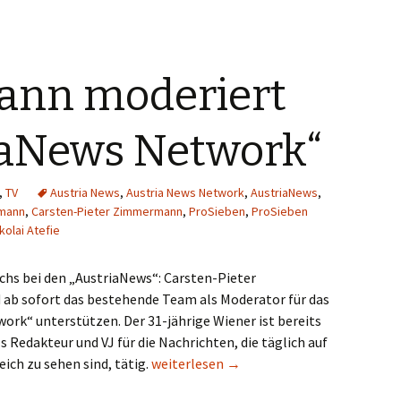
nn moderiert
iaNews Network“
,
TV
Austria News
,
Austria News Network
,
AustriaNews
,
mann
,
Carsten-Pieter Zimmermann
,
ProSieben
,
ProSieben
kolai Atefie
s bei den „AustriaNews“: Carsten-Pieter
b sofort das bestehende Team als Moderator für das
ork“ unterstützen. Der 31-jährige Wiener ist bereits
ls Redakteur und VJ für die Nachrichten, die täglich auf
Zimmermann moderiert im „AustriaNew
eich zu sehen sind, tätig.
weiterlesen
→