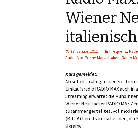
Gastautoren
Werbung
E
Wiener Ne
Werbung
F
italienisc
Sendungen
G
Sender
Pro7
H
27. Januar 2011
Frequenz
,
Radi
Radio Max Penny Markt Italien
,
Radio Me
Quoten
Puls 4
I
Kurz gemeldet:
Puls TV
J
Ab sofort erklingen niederösterre
Einkaufsradio RADIO MAX auch in a
RTL
K
Streaming erwartet die KundInnen
Wiener Neustädter RADIO MAX Zent
RTL 2
L
zusammengestelltes, vollmoderie
(BILLA) bereits in Tschechien, der
Sat.1
N
Ukraine.
ServusTV
M