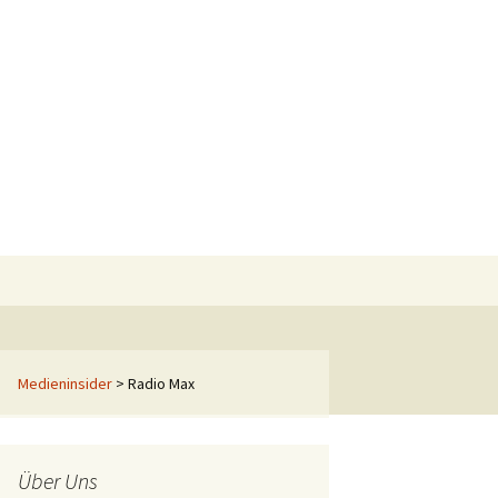
Suchen
nach:
Medieninsider
>
Radio Max
Über Uns