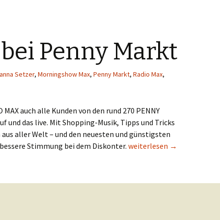
 bei Penny Markt
anna Setzer
,
Morningshow Max
,
Penny Markt
,
Radio Max
,
IO MAX auch alle Kunden von den rund 270 PENNY
f und das live. Mit Shopping-Musik, Tipps und Tricks
aus aller Welt – und den neuesten und günstigsten
Radio Max bei Penny Markt
 bessere Stimmung bei dem Diskonter.
weiterlesen
→