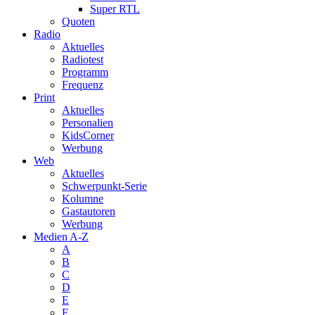
Super RTL
Quoten
Radio
Aktuelles
Radiotest
Programm
Frequenz
Print
Aktuelles
Personalien
KidsCorner
Werbung
Web
Aktuelles
Schwerpunkt-Serie
Kolumne
Gastautoren
Werbung
Medien A-Z
A
B
C
D
E
F