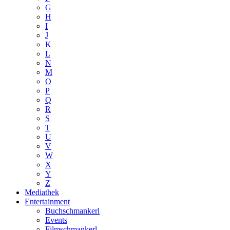
G
H
I
J
K
L
N
M
O
P
Q
R
S
T
U
V
W
X
Y
Z
Mediathek
Entertainment
Buchschmankerl
Events
Filmschmankerl