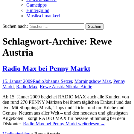
Gametipps
Hintergrund
Musikschmankerl
Suchen nach:
Schlagwort-Archive: Rewe
Austria
Radio Max bei Penny Markt
15. Januar 2009
Radio
Johanna Setzer
,
Morningshow Max
,
Penny
Markt
,
Radio Max
,
Rewe Austria
Nikolai Atefie
Ab 15. Jänner 2009 begleitet RADIO MAX auch alle Kunden von
den rund 270 PENNY Märkten bei ihrem täglichen Einkauf und das
live. Mit Shopping-Musik, Tipps und Tricks rund um Küche und
Genuss, Neuem aus aller Welt – und den neuesten und günstigsten
Angeboten – sorgt RADIO MAX für bessere Stimmung bei dem
Diskonter.
Radio Max bei Penny Markt
weiterlesen
→
Medieninsider
>
Rewe Austria