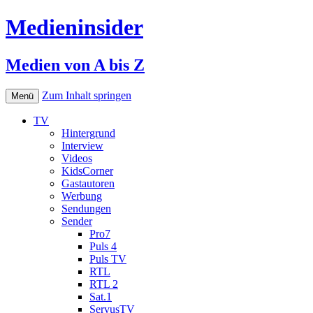
Medieninsider
Medien von A bis Z
Zum Inhalt springen
Menü
TV
Hintergrund
Interview
Videos
KidsCorner
Gastautoren
Werbung
Sendungen
Sender
Pro7
Puls 4
Puls TV
RTL
RTL 2
Sat.1
ServusTV