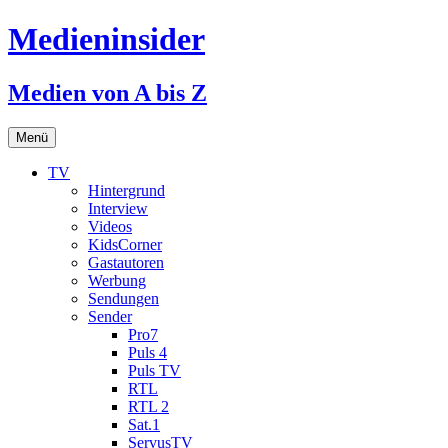
Medieninsider
Medien von A bis Z
Zum
Menü
Inhalt
springen
TV
Hintergrund
Interview
Videos
KidsCorner
Gastautoren
Werbung
Sendungen
Sender
Pro7
Puls 4
Puls TV
RTL
RTL 2
Sat.1
ServusTV