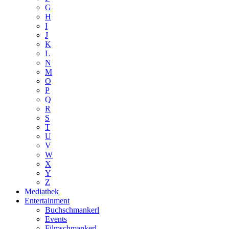
G
H
I
J
K
L
N
M
O
P
Q
R
S
T
U
V
W
X
Y
Z
Mediathek
Entertainment
Buchschmankerl
Events
Filmschmankerl