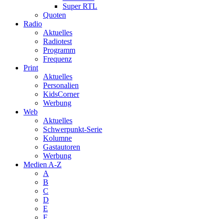
Super RTL
Quoten
Radio
Aktuelles
Radiotest
Programm
Frequenz
Print
Aktuelles
Personalien
KidsCorner
Werbung
Web
Aktuelles
Schwerpunkt-Serie
Kolumne
Gastautoren
Werbung
Medien A-Z
A
B
C
D
E
F