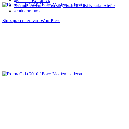
gka.at – Textildruck
Secondnews.net – Investigativ-Journalist Nikolai Atefie
seminartraum.at
Stolz präsentiert von WordPress