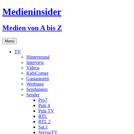
Medieninsider
Medien von A bis Z
Zum
Menü
Inhalt
springen
TV
Hintergrund
Interview
Videos
KidsCorner
Gastautoren
Werbung
Sendungen
Sender
Pro7
Puls 4
Puls TV
RTL
RTL 2
Sat.1
ServusTV