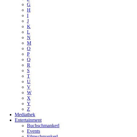
G
H
I
J
K
L
N
M
O
P
Q
R
S
T
U
V
W
X
Y
Z
Mediathek
Entertainment
Buchschmankerl
Events
Filmschmankerl