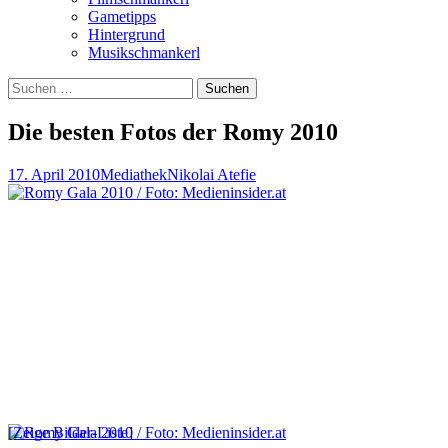
Gametipps
Hintergrund
Musikschmankerl
Suchen
nach:
Die besten Fotos der Romy 2010
17. April 2010
Mediathek
Nikolai Atefie
[Zeige Bilder-Liste]