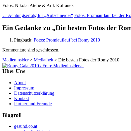
Fotos: Nikolai Atefie & Arik Kofranek
Beitrags-
←
Achtungserfolg für „Aufschneider“
Fotos: Promiauflauf bei der 
Navigation
Ein Gedanke zu „
Die besten Fotos der Ro
Pingback:
Fotos: Promiauflauf bei Romy 2010
Kommentare sind geschlossen.
Medieninsider
>
Mediathek
>
Die besten Fotos der Romy 2010
Über Uns
About
Impressum
Datenschutzerklärung
Kontakt
Partner und Freunde
Blogroll
gesund.co.at