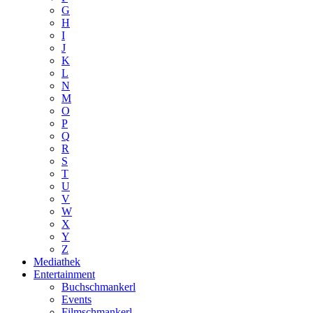
G
H
I
J
K
L
N
M
O
P
Q
R
S
T
U
V
W
X
Y
Z
Mediathek
Entertainment
Buchschmankerl
Events
Filmschmankerl