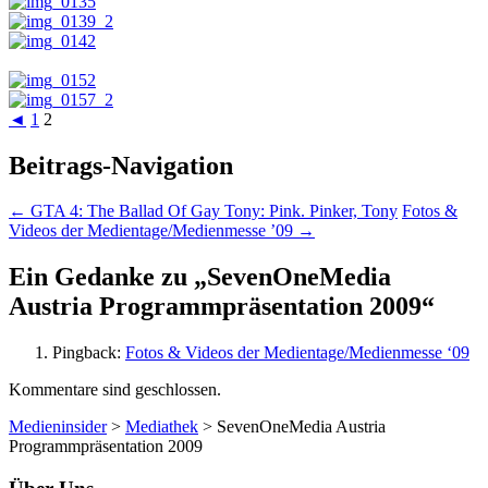
◄
1
2
Beitrags-Navigation
←
GTA 4: The Ballad Of Gay Tony: Pink. Pinker, Tony
Fotos &
Videos der Medientage/Medienmesse ’09
→
Ein Gedanke zu „
SevenOneMedia
Austria Programmpräsentation 2009
“
Pingback:
Fotos & Videos der Medientage/Medienmesse ‘09
Kommentare sind geschlossen.
Medieninsider
>
Mediathek
>
SevenOneMedia Austria
Programmpräsentation 2009