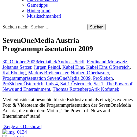
Gametipps
Hintergrund
Musikschmankerl
Suchen nach:
SevenOneMedia Austria
Programmpräsentation 2009
30. Oktober 2009
Mediathek
Andreas Seidl
,
Ferdinand Morawetz
,
Johanna Setzer
,
Jürgen Peindl
,
Kabel Eins
,
Kabel Eins ÖSterreich
,
Kai Ebeling
,
Markus Breitenecker
,
Norbert Oberhasuer
,
Programmpräsentation SevenOneMedia 2009
,
ProSieben
,
ProSieben Österreich
,
Puls 4
,
Sat 1 Österreich
,
Sat.1
,
The Power of
News and Entertainment
,
Thomas Rottenberg
Arik Kofranek
Medieninsider.at besuchte für sie Exklusiv und als einziges externes
Foto & Videoteam die Programmpräsentation der SevenOneMedia
Austria, die unter dem Motto „The Power of News and
Entertainmet“ stand.
[Zeige als Diashow]