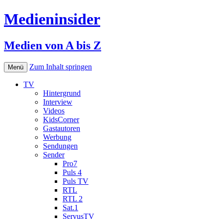
Medieninsider
Medien von A bis Z
Zum Inhalt springen
Menü
TV
Hintergrund
Interview
Videos
KidsCorner
Gastautoren
Werbung
Sendungen
Sender
Pro7
Puls 4
Puls TV
RTL
RTL 2
Sat.1
ServusTV