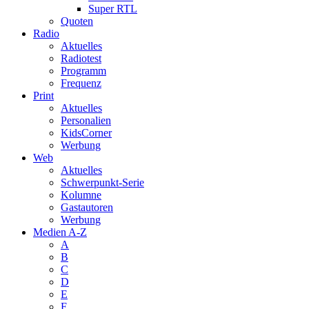
Super RTL
Quoten
Radio
Aktuelles
Radiotest
Programm
Frequenz
Print
Aktuelles
Personalien
KidsCorner
Werbung
Web
Aktuelles
Schwerpunkt-Serie
Kolumne
Gastautoren
Werbung
Medien A-Z
A
B
C
D
E
F