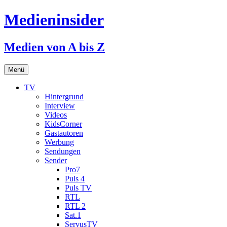
Medieninsider
Medien von A bis Z
Zum
Menü
Inhalt
springen
TV
Hintergrund
Interview
Videos
KidsCorner
Gastautoren
Werbung
Sendungen
Sender
Pro7
Puls 4
Puls TV
RTL
RTL 2
Sat.1
ServusTV