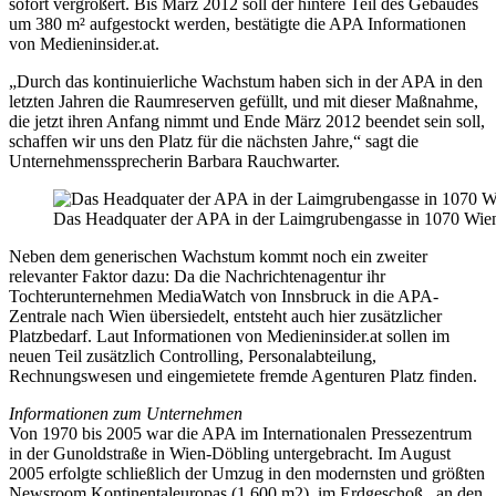
sofort vergrößert. Bis März 2012 soll der hintere Teil des Gebäudes
um 380 m² aufgestockt werden, bestätigte die APA Informationen
von Medieninsider.at.
„Durch das kontinuierliche Wachstum haben sich in der APA in den
letzten Jahren die Raumreserven gefüllt, und mit dieser Maßnahme,
die jetzt ihren Anfang nimmt und Ende März 2012 beendet sein soll,
schaffen wir uns den Platz für die nächsten Jahre,“ sagt die
Unternehmenssprecherin Barbara Rauchwarter.
Das Headquater der APA in der Laimgrubengasse in 1070 Wie
Neben dem generischen Wachstum kommt noch ein zweiter
relevanter Faktor dazu: Da die Nachrichtenagentur ihr
Tochterunternehmen MediaWatch von Innsbruck in die APA-
Zentrale nach Wien übersiedelt, entsteht auch hier zusätzlicher
Platzbedarf. Laut Informationen von Medieninsider.at sollen im
neuen Teil zusätzlich Controlling, Personalabteilung,
Rechnungswesen und eingemietete fremde Agenturen Platz finden.
Informationen zum Unternehmen
Von 1970 bis 2005 war die APA im Internationalen Pressezentrum
in der Gunoldstraße in Wien-Döbling untergebracht. Im August
2005 erfolgte schließlich der Umzug in den modernsten und größten
Newsroom Kontinentaleuropas (1.600 m2), im Erdgeschoß, an den