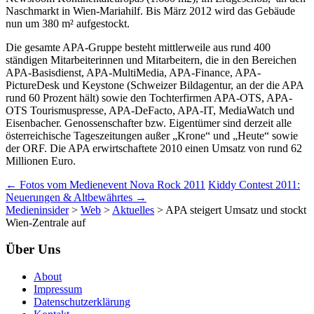
Naschmarkt in Wien-Mariahilf. Bis März 2012 wird das Gebäude
nun um 380 m² aufgestockt.
Die gesamte APA-Gruppe besteht mittlerweile aus rund 400
ständigen Mitarbeiterinnen und Mitarbeitern, die in den Bereichen
APA-Basisdienst, APA-MultiMedia, APA-Finance, APA-
PictureDesk und Keystone (Schweizer Bildagentur, an der die APA
rund 60 Prozent hält) sowie den Tochterfirmen APA-OTS, APA-
OTS Tourismuspresse, APA-DeFacto, APA-IT, MediaWatch und
Eisenbacher. Genossenschafter bzw. Eigentümer sind derzeit alle
österreichische Tageszeitungen außer „Krone“ und „Heute“ sowie
der ORF. Die APA erwirtschaftete 2010 einen Umsatz von rund 62
Millionen Euro.
Beitrags-
←
Fotos vom Medienevent Nova Rock 2011
Kiddy Contest 2011:
Neuerungen & Altbewährtes
→
Navigation
Medieninsider
>
Web
>
Aktuelles
>
APA steigert Umsatz und stockt
Wien-Zentrale auf
Über Uns
About
Impressum
Datenschutzerklärung