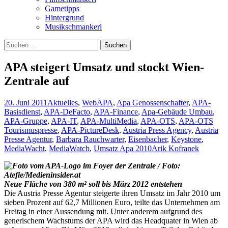
Gametipps
Hintergrund
Musikschmankerl
Suchen
nach:
APA steigert Umsatz und stockt Wien-
Zentrale auf
20. Juni 2011
Aktuelles
,
Web
APA
,
Apa Genossenschafter
,
APA-
Basisdienst
,
APA-DeFacto
,
APA-Finance
,
Apa-Gebäude Umbau
,
APA-Gruppe
,
APA-IT
,
APA-MultiMedia
,
APA-OTS
,
APA-OTS
Tourismuspresse
,
APA-PictureDesk
,
Austria Press Agency
,
Austria
Presse Agentur
,
Barbara Rauchwarter
,
Eisenbacher
,
Keystone
,
MediaWacht
,
MediaWatch
,
Umsatz Apa 2010
Arik Kofranek
Neue Fläche von 380 m² soll bis März 2012 entstehen
Die Austria Presse Agentur steigerte ihren Umsatz im Jahr 2010 um
sieben Prozent auf 62,7 Millionen Euro, teilte das Unternehmen am
Freitag in einer Aussendung mit. Unter anderem aufgrund des
generischem Wachstums der APA wird das Headquater in Wien ab