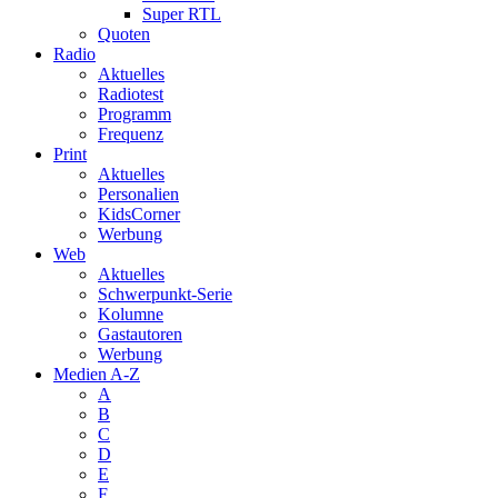
Super RTL
Quoten
Radio
Aktuelles
Radiotest
Programm
Frequenz
Print
Aktuelles
Personalien
KidsCorner
Werbung
Web
Aktuelles
Schwerpunkt-Serie
Kolumne
Gastautoren
Werbung
Medien A-Z
A
B
C
D
E
F