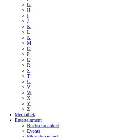
G
H
I
J
K
L
N
M
O
P
Q
R
S
T
U
V
W
X
Y
Z
Mediathek
Entertainment
Buchschmankerl
Events
Filmschmankerl