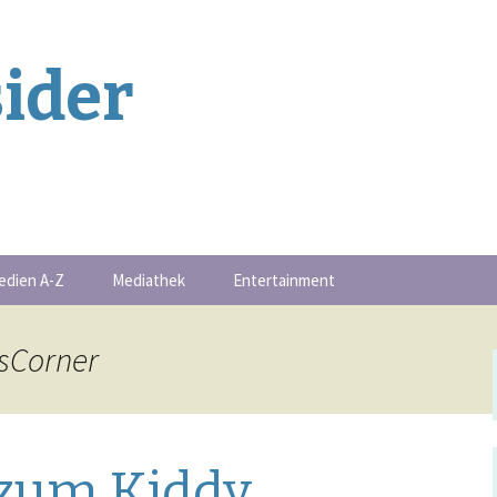
ider
edien A-Z
Mediathek
Entertainment
Buchschmankerl
dsCorner
-Serie
Events
Filmschmankerl
s zum Kiddy
Gametipps