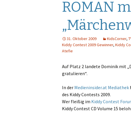
ROMAN m
Super RTL
O
„Märchenw
P
Q
31. Oktober 2009
KidsCorner
,
T
Kiddy Contest 2009 Gewinner
,
Kiddy Co
R
Atefie
S
Auf Platz 2 landete Dominik mit „
gratulieren“.
T
In der
Medieninsider.at Mediathek
f
U
des Kiddy Contests 2009.
Wer fleißig im
Kiddy Contest For
V
Kiddy Contest CD Volume 15 beloh
W
X