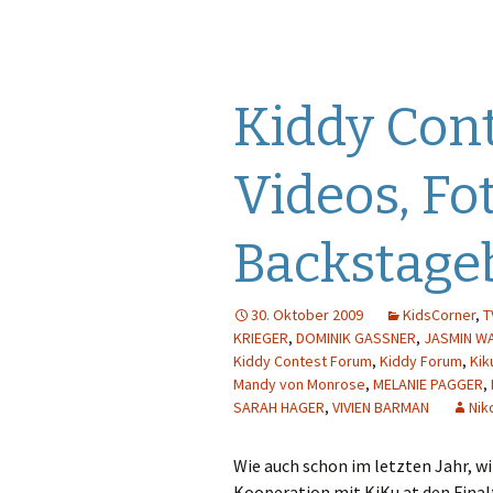
Kiddy Cont
Videos, Fo
Backstage
30. Oktober 2009
KidsCorner
,
T
KRIEGER
,
DOMINIK GASSNER
,
JASMIN W
Kiddy Contest Forum
,
Kiddy Forum
,
Kik
Mandy von Monrose
,
MELANIE PAGGER
,
SARAH HAGER
,
VIVIEN BARMAN
Nik
Wie auch schon im letzten Jahr, w
Kooperation mit KiKu.at den Finalt