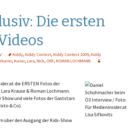
usiv: Die ersten
 Videos
V
Kiddy
,
Kiddy Contest
,
Kiddy Contest 2009
,
Kiddy
rkurier
,
Kurier
,
Lara
,
Nick
,
ORF
,
ROMAN LOCHMANN
nsider.at die ERSTEN Fotos der
, Lara Krause & Roman Lochmann.
r Show und viele Fotos der Gaststars
sto & Co).
um über den Ausgang der Kids-Show
sten Fotos und Videos