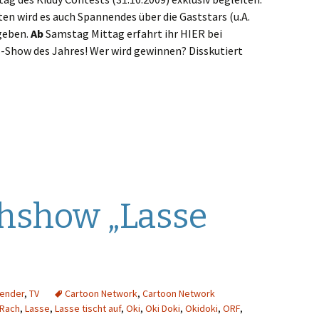
en wird es auch Spannendes über die Gaststars (u.A.
geben.
Ab
Samstag Mittag erfahrt ihr HIER bei
ds-Show des Jahres! Wer wird gewinnen? Disskutiert
hshow „Lasse
ender
,
TV
Cartoon Network
,
Cartoon Network
 Rach
,
Lasse
,
Lasse tischt auf
,
Oki
,
Oki Doki
,
Okidoki
,
ORF
,