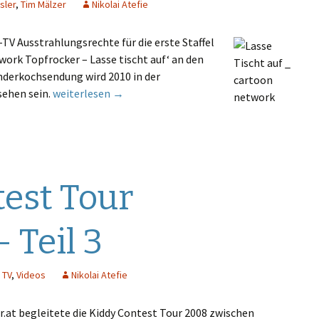
sler
,
Tim Mälzer
Nikolai Atefie
TV Ausstrahlungsrechte für die erste Staffel
ork Topfrocker – Lasse tischt auf‘ an den
nderkochsendung wird 2010 in der
ORF kauft Kinderkochshow „Lasse tischt auf“
sehen sein.
weiterlesen
→
est Tour
 Teil 3
,
TV
,
Videos
Nikolai Atefie
at begleitete die Kiddy Contest Tour 2008 zwischen