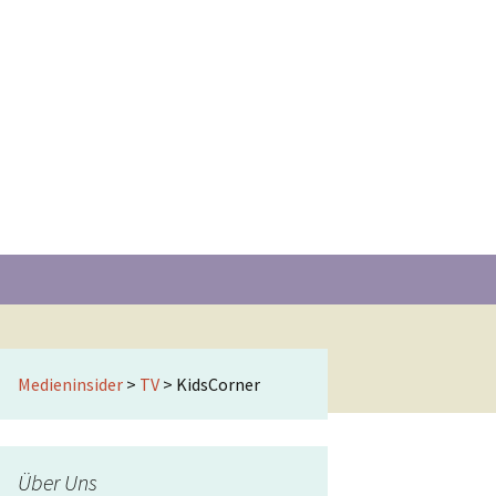
Suchen
nach:
Medieninsider
>
TV
>
KidsCorner
Über Uns