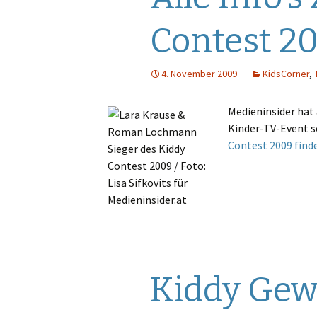
Gastautoren
Werbung
E
Contest 2
Werbung
F
4. November 2009
KidsCorner
,
Sendungen
G
Medieninsider hat
Sender
Pro7
H
Kinder-TV-Event s
Contest 2009 finde
Quoten
Puls 4
I
Puls TV
J
RTL
K
RTL 2
L
Sat.1
N
Kiddy Gew
ServusTV
M