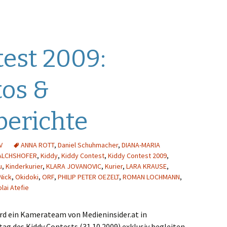
est 2009:
tos &
berichte
V
ANNA ROTT
,
Daniel Schuhmacher
,
DIANA-MARIA
ALCHSHOFER
,
Kiddy
,
Kiddy Contest
,
Kiddy Contest 2009
,
u
,
Kinderkurier
,
KLARA JOVANOVIC
,
Kurier
,
LARA KRAUSE
,
Nick
,
Okidoki
,
ORF
,
PHILIP PETER OEZELT
,
ROMAN LOCHMANN
,
olai Atefie
ird ein Kamerateam von Medieninsider.at in
ag des Kiddy Contests (31.10.2009) exklusiv begleiten.