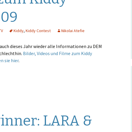
Hintergrund
009
Musikschmankerl
TV
Kiddy
,
Kiddy Contest
Nikolai Atefie
 auch dieses Jahr wieder alle Informationen zu DEM
chlechthin.
Bilder, Videos und Filme zum Kiddy
n sie hier
.
inner: LARA &