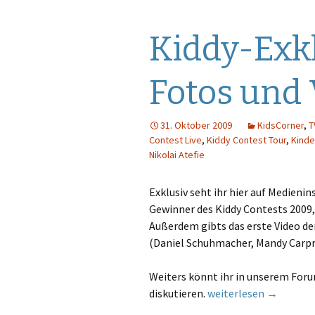
Y
Kiddy-Exkl
Z
Fotos und
31. Oktober 2009
KidsCorner
,
T
Contest Live
,
Kiddy Contest Tour
,
Kinde
Nikolai Atefie
Exklusiv seht ihr hier auf Medieni
Gewinner des Kiddy Contests 2009
Außerdem gibts das erste Video de
(Daniel Schuhmacher, Mandy Carpri
Weiters könnt ihr in unserem For
Kiddy-Exklusiv: Die er
diskutieren.
weiterlesen
→