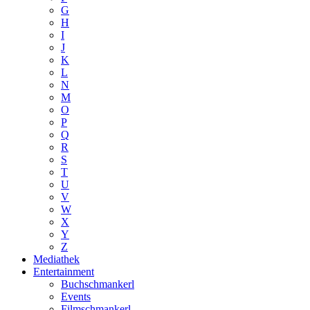
G
H
I
J
K
L
N
M
O
P
Q
R
S
T
U
V
W
X
Y
Z
Mediathek
Entertainment
Buchschmankerl
Events
Filmschmankerl