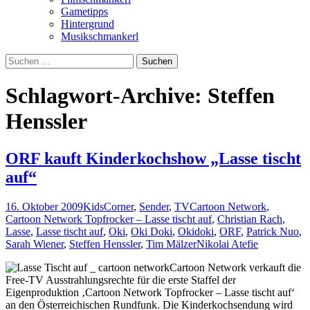
Gametipps
Hintergrund
Musikschmankerl
Suchen
nach:
Schlagwort-Archive: Steffen
Henssler
ORF kauft Kinderkochshow „Lasse tischt
auf“
16. Oktober 2009
KidsCorner
,
Sender
,
TV
Cartoon Network
,
Cartoon Network Topfrocker – Lasse tischt auf
,
Christian Rach
,
Lasse
,
Lasse tischt auf
,
Oki
,
Oki Doki
,
Okidoki
,
ORF
,
Patrick Nuo
,
Sarah Wiener
,
Steffen Henssler
,
Tim Mälzer
Nikolai Atefie
Cartoon Network verkauft die
Free-TV Ausstrahlungsrechte für die erste Staffel der
Eigenproduktion ‚Cartoon Network Topfrocker – Lasse tischt auf‘
an den Österreichischen Rundfunk. Die Kinderkochsendung wird