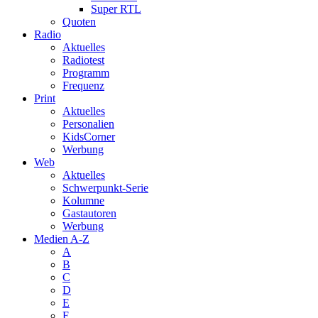
Super RTL
Quoten
Radio
Aktuelles
Radiotest
Programm
Frequenz
Print
Aktuelles
Personalien
KidsCorner
Werbung
Web
Aktuelles
Schwerpunkt-Serie
Kolumne
Gastautoren
Werbung
Medien A-Z
A
B
C
D
E
F