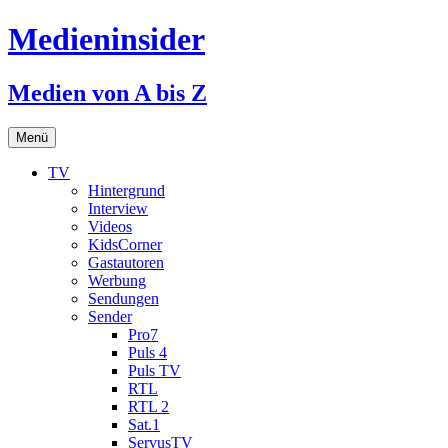
Medieninsider
Medien von A bis Z
Zum
Menü
Inhalt
springen
TV
Hintergrund
Interview
Videos
KidsCorner
Gastautoren
Werbung
Sendungen
Sender
Pro7
Puls 4
Puls TV
RTL
RTL 2
Sat.1
ServusTV