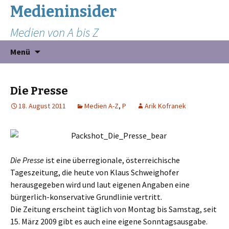
Medieninsider
Medien von A bis Z
Zum
Suchen
Menü
Inhalt
nach:
springen
Die Presse
18. August 2011
Medien A-Z
,
P
Arik Kofranek
Die Presse
ist eine überregionale, österreichische
Tageszeitung, die heute von Klaus Schweighofer
herausgegeben wird und laut eigenen Angaben eine
bürgerlich-konservative Grundlinie vertritt.
Die Zeitung erscheint täglich von Montag bis Samstag, seit
15. März 2009 gibt es auch eine eigene Sonntagsausgabe.