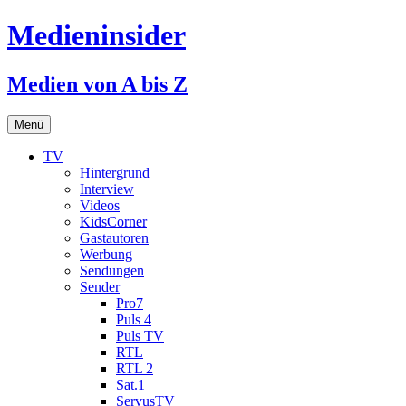
Medieninsider
Medien von A bis Z
Zum
Menü
Inhalt
springen
TV
Hintergrund
Interview
Videos
KidsCorner
Gastautoren
Werbung
Sendungen
Sender
Pro7
Puls 4
Puls TV
RTL
RTL 2
Sat.1
ServusTV