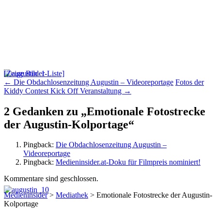
[Zeige Bilder-Liste]
Beitrags-
←
Die Obdachlosenzeitung Augustin – Videoreportage
Fotos der
Kiddy Contest Kick Off Veranstaltung
→
Navigation
2 Gedanken zu „
Emotionale Fotostrecke
der Augustin-Kolportage
“
Pingback:
Die Obdachlosenzeitung Augustin –
Videoreportage
Pingback:
Medieninsider.at-Doku für Filmpreis nominiert!
Kommentare sind geschlossen.
Medieninsider
>
Mediathek
>
Emotionale Fotostrecke der Augustin-
Kolportage