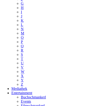
G
H
I
J
K
L
N
M
O
P
Q
R
S
T
U
V
W
X
Y
Z
Mediathek
Entertainment
Buchschmankerl
Events
Filmschmankerl