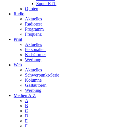
Super RTL
Quoten
Radio
Aktuelles
Radiotest
Programm
Frequenz
Print
Aktuelles
Personalien
KidsCorner
Werbung
Web
Aktuelles
Schwerpunkt-Serie
Kolumne
Gastautoren
Werbung
Medien A-Z
A
B
C
D
E
F