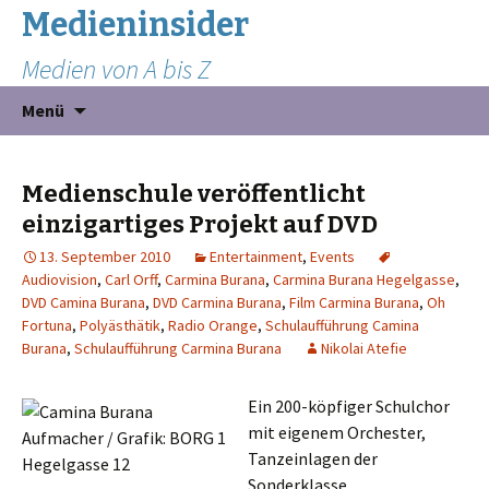
Medieninsider
Medien von A bis Z
Zum
Suchen
Menü
Inhalt
nach:
springen
Medienschule veröffentlicht
einzigartiges Projekt auf DVD
13. September 2010
Entertainment
,
Events
Audiovision
,
Carl Orff
,
Carmina Burana
,
Carmina Burana Hegelgasse
,
DVD Camina Burana
,
DVD Carmina Burana
,
Film Carmina Burana
,
Oh
Fortuna
,
Polyästhätik
,
Radio Orange
,
Schulaufführung Camina
Burana
,
Schulaufführung Carmina Burana
Nikolai Atefie
Ein 200-köpfiger Schulchor
mit eigenem Orchester,
Tanzeinlagen der
Sonderklasse,