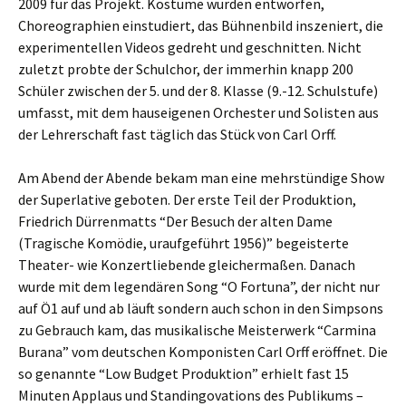
2009 für das Projekt. Kostüme wurden entworfen,
Choreographien einstudiert, das Bühnenbild inszeniert, die
experimentellen Videos gedreht und geschnitten. Nicht
zuletzt probte der Schulchor, der immerhin knapp 200
Schüler zwischen der 5. und der 8. Klasse (9.-12. Schulstufe)
umfasst, mit dem hauseigenen Orchester und Solisten aus
der Lehrerschaft fast täglich das Stück von Carl Orff.
Am Abend der Abende bekam man eine mehrstündige Show
der Superlative geboten. Der erste Teil der Produktion,
Friedrich Dürrenmatts “Der Besuch der alten Dame
(Tragische Komödie, uraufgeführt 1956)” begeisterte
Theater- wie Konzertliebende gleichermaßen. Danach
wurde mit dem legendären Song “O Fortuna”, der nicht nur
auf Ö1 auf und ab läuft sondern auch schon in den Simpsons
zu Gebrauch kam, das musikalische Meisterwerk “Carmina
Burana” vom deutschen Komponisten Carl Orff eröffnet. Die
so genannte “Low Budget Produktion” erhielt fast 15
Minuten Applaus und Standingovations des Publikums –