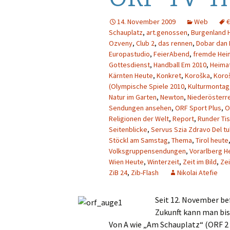
Gastautoren
Werbung
E
14. November 2009
Web
Schauplatz
,
art.genossen
,
Burgenland 
Werbung
F
Ozveny
,
Club 2
,
das rennen
,
Dobar dan 
Europastudio
,
FeierAbend
,
fremde Hei
Sendungen
G
Gottesdienst
,
Handball Em 2010
,
Heima
Kärnten Heute
,
Konkret
,
Koroška
,
Koroš
Sender
Pro7
H
(Olympische Spiele 2010
,
Kulturmontag
Natur im Garten
,
Newton
,
Niederösterr
Quoten
Puls 4
I
Sendungen ansehen
,
ORF Sport Plus
,
O
Religionen der Welt
,
Report
,
Runder Ti
Seitenblicke
,
Servus Szia Zdravo Del t
Puls TV
J
Stöckl am Samstag
,
Thema
,
Tirol heute
Volksgruppensendungen
,
Vorarlberg H
RTL
K
Wien Heute
,
Winterzeit
,
Zeit im Bild
,
Zei
ZiB 24
,
Zib-Flash
Nikolai Atefie
RTL 2
L
Seit 12. November be
Sat.1
N
Zukunft kann man bis
ServusTV
M
Von A wie „Am Schauplatz“ (ORF 2 