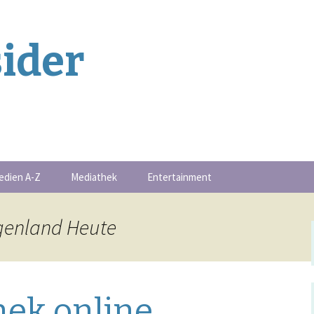
ider
edien A-Z
Mediathek
Entertainment
Buchschmankerl
genland Heute
-Serie
Events
Filmschmankerl
ek online
Gametipps