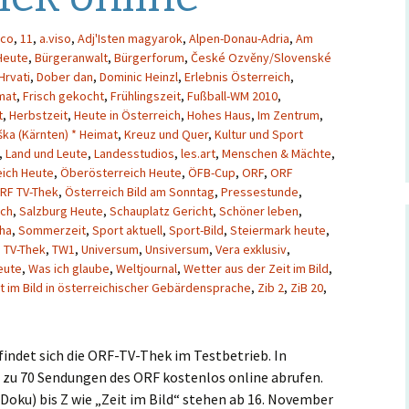
Hintergrund
€co
,
11
,
a.viso
,
Adj'Isten magyarok
,
Alpen-Donau-Adria
,
Am
Heute
,
Bürgeranwalt
,
Bürgerforum
,
České Ozvěny/Slovenské
Musikschmankerl
Hrvati
,
Dober dan
,
Dominic Heinzl
,
Erlebnis Österreich
,
mat
,
Frisch gekocht
,
Frühlingszeit
,
Fußball-WM 2010
,
t
,
Herbstzeit
,
Heute in Österreich
,
Hohes Haus
,
Im Zentrum
,
ka (Kärnten) * Heimat
,
Kreuz und Quer
,
Kultur und Sport
,
Land und Leute
,
Landesstudios
,
les.art
,
Menschen & Mächte
,
eich Heute
,
Öberösterreich Heute
,
ÖFB-Cup
,
ORF
,
ORF
RF TV-Thek
,
Österreich Bild am Sonntag
,
Pressestunde
,
sch
,
Salzburg Heute
,
Schauplatz Gericht
,
Schöner leben
,
uha
,
Sommerzeit
,
Sport aktuell
,
Sport-Bild
,
Steiermark heute
,
,
TV-Thek
,
TW1
,
Universum
,
Unsiversum
,
Vera exklusiv
,
eute
,
Was ich glaube
,
Weltjournal
,
Wetter aus der Zeit im Bild
,
t im Bild in österreichischer Gebärdensprache
,
Zib 2
,
ZiB 20
,
findet sich die ORF-TV-Thek im Testbetrieb. In
 zu 70 Sendungen des ORF kostenlos online abrufen.
Doku) bis Z wie „Zeit im Bild“ stehen ab 16. November