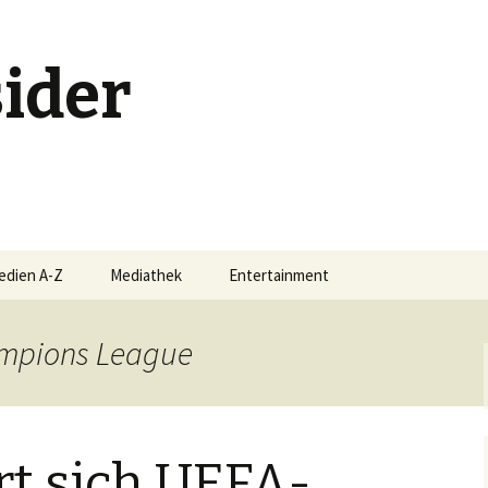
ider
edien A-Z
Mediathek
Entertainment
Buchschmankerl
ampions League
-Serie
Events
Filmschmankerl
ert sich UEFA-
Gametipps