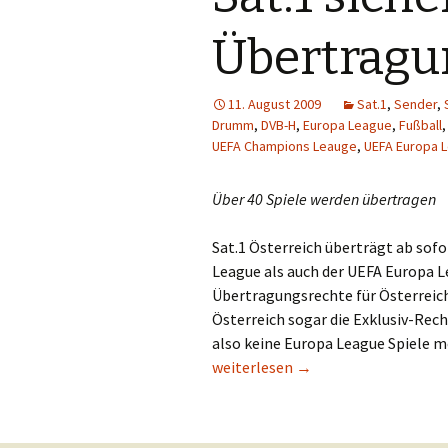
Gastautoren
Werbung
E
Übertragu
Werbung
F
11. August 2009
Sat.1
,
Sender
,
Sendungen
G
Drumm
,
DVB-H
,
Europa League
,
Fußball
UEFA Champions Leauge
,
UEFA Europa 
Sender
Pro7
H
Über 40 Spiele werden übertragen
Quoten
Puls 4
I
Sat.1 Österreich überträgt ab so
Puls TV
J
League als auch der UEFA Europa Le
Übertragungsrechte für Österreich
RTL
K
Österreich sogar die Exklusiv-Rec
also keine Europa League Spiele 
RTL 2
L
Sat.1 sichert sich UEFA-Übertragu
weiterlesen
→
Sat.1
N
ServusTV
M