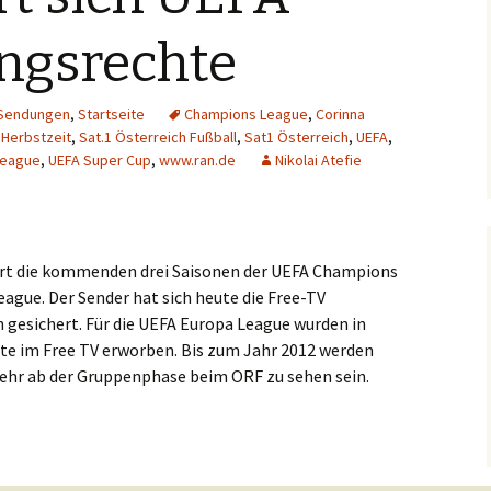
Hintergrund
ngsrechte
Musikschmankerl
Sendungen
,
Startseite
Champions League
,
Corinna
,
Herbstzeit
,
Sat.1 Österreich Fußball
,
Sat1 Österreich
,
UEFA
,
League
,
UEFA Super Cup
,
www.ran.de
Nikolai Atefie
fort die kommenden drei Saisonen der UEFA Champions
ague. Der Sender hat sich heute die Free-TV
 gesichert. Für die UEFA Europa League wurden in
hte im Free TV erworben. Bis zum Jahr 2012 werden
mehr ab der Gruppenphase beim ORF zu sehen sein.
ngsrechte