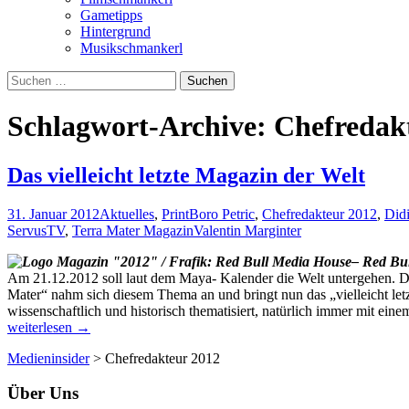
Gametipps
Hintergrund
Musikschmankerl
Suchen
nach:
Schlagwort-Archive: Chefredak
Das vielleicht letzte Magazin der Welt
31. Januar 2012
Aktuelles
,
Print
Boro Petric
,
Chefredakteur 2012
,
Didi
ServusTV
,
Terra Mater Magazin
Valentin Marginter
– Red Bu
Am 21.12.2012 soll laut dem Maya- Kalender die Welt untergehen. D
Mater“ nahm sich diesem Thema an und bringt nun das „vielleicht let
wissenschaftlich und historisch thematisiert, natürlich immer mit e
weiterlesen
→
Medieninsider
>
Chefredakteur 2012
Über Uns