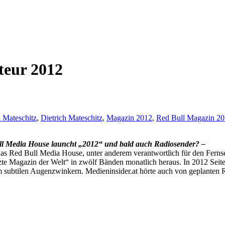
teur 2012
 Mateschitz
,
Dietrich Mateschitz
,
Magazin 2012
,
Red Bull Magazin 2
ll Media House launcht „2012“ und bald auch Radiosender? –
as Red Bull Media House, unter anderem verantwortlich für den Ferns
zte Magazin der Welt“ in zwölf Bänden monatlich heraus. In 2012 Seite
inem subtilen Augenzwinkern. Medieninsider.at hörte auch von geplante