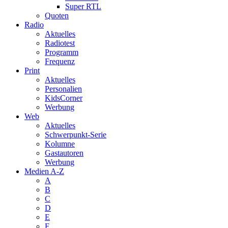
Super RTL
Quoten
Radio
Aktuelles
Radiotest
Programm
Frequenz
Print
Aktuelles
Personalien
KidsCorner
Werbung
Web
Aktuelles
Schwerpunkt-Serie
Kolumne
Gastautoren
Werbung
Medien A-Z
A
B
C
D
E
F