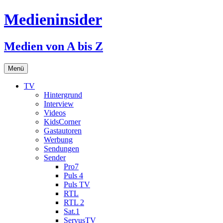
Medieninsider
Medien von A bis Z
Zum
Menü
Inhalt
springen
TV
Hintergrund
Interview
Videos
KidsCorner
Gastautoren
Werbung
Sendungen
Sender
Pro7
Puls 4
Puls TV
RTL
RTL 2
Sat.1
ServusTV