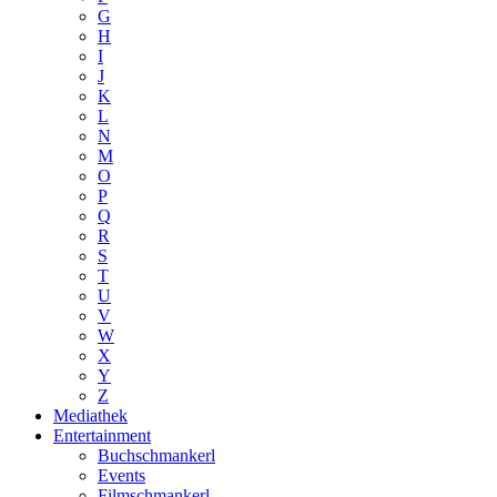
G
H
I
J
K
L
N
M
O
P
Q
R
S
T
U
V
W
X
Y
Z
Mediathek
Entertainment
Buchschmankerl
Events
Filmschmankerl