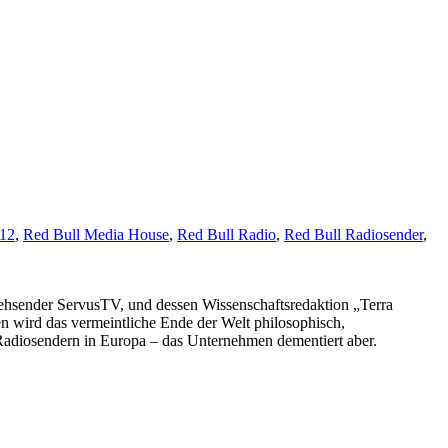
012
,
Red Bull Media House
,
Red Bull Radio
,
Red Bull Radiosender
,
ehsender ServusTV, und dessen Wissenschaftsredaktion „Terra
n wird das vermeintliche Ende der Welt philosophisch,
Das
n Radiosendern in Europa – das Unternehmen dementiert aber.
vielleicht
letzte
Magazin
der
Welt