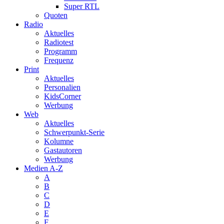
Super RTL
Quoten
Radio
Aktuelles
Radiotest
Programm
Frequenz
Print
Aktuelles
Personalien
KidsCorner
Werbung
Web
Aktuelles
Schwerpunkt-Serie
Kolumne
Gastautoren
Werbung
Medien A-Z
A
B
C
D
E
F