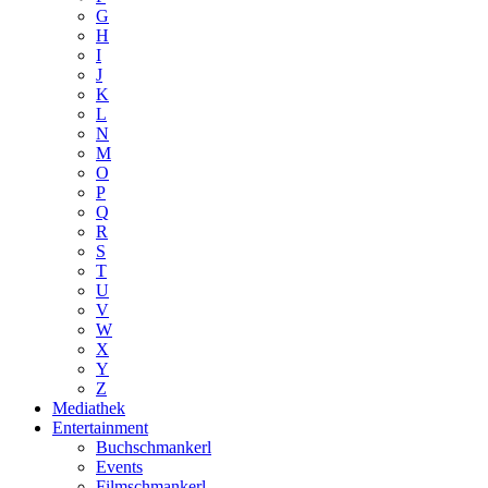
G
H
I
J
K
L
N
M
O
P
Q
R
S
T
U
V
W
X
Y
Z
Mediathek
Entertainment
Buchschmankerl
Events
Filmschmankerl