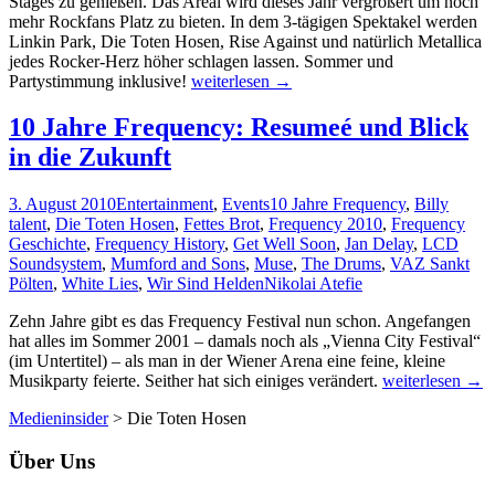
Stages zu genießen. Das Areal wird dieses Jahr vergrößert um noch
mehr Rockfans Platz zu bieten. In dem 3-tägigen Spektakel werden
Linkin Park, Die Toten Hosen, Rise Against und natürlich Metallica
jedes Rocker-Herz höher schlagen lassen. Sommer und
Los
Partystimmung inklusive!
weiterlesen
→
geht’s
mit
10 Jahre Frequency: Resumeé und Blick
dem
in die Zukunft
Nova
Rock!
3. August 2010
Entertainment
,
Events
10 Jahre Frequency
,
Billy
talent
,
Die Toten Hosen
,
Fettes Brot
,
Frequency 2010
,
Frequency
Geschichte
,
Frequency History
,
Get Well Soon
,
Jan Delay
,
LCD
Soundsystem
,
Mumford and Sons
,
Muse
,
The Drums
,
VAZ Sankt
Pölten
,
White Lies
,
Wir Sind Helden
Nikolai Atefie
Zehn Jahre gibt es das Frequency Festival nun schon. Angefangen
hat alles im Sommer 2001 – damals noch als „Vienna City Festival“
(im Untertitel) – als man in der Wiener Arena eine feine, kleine
10
Musikparty feierte. Seither hat sich einiges verändert.
weiterlesen
→
Jahre
Medieninsider
>
Die Toten Hosen
Frequency:
Resumeé
Über Uns
und
Blick