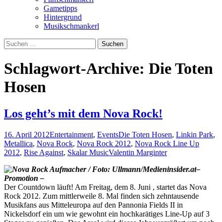
Gametipps
Hintergrund
Musikschmankerl
Suchen
nach:
Schlagwort-Archive: Die Toten
Hosen
Los geht’s mit dem Nova Rock!
16. April 2012
Entertainment
,
Events
Die Toten Hosen
,
Linkin Park
,
Metallica
,
Nova Rock
,
Nova Rock 2012
,
Nova Rock Line Up
2012
,
Rise Against
,
Skalar Music
Valentin Marginter
–
Promotion –
Der Countdown läuft! Am Freitag, dem 8. Juni , startet das Nova
Rock 2012. Zum mittlerweile 8. Mal finden sich zehntausende
Musikfans aus Mitteleuropa auf den Pannonia Fields II in
Nickelsdorf ein um wie gewohnt ein hochkarätiges Line-Up auf 3