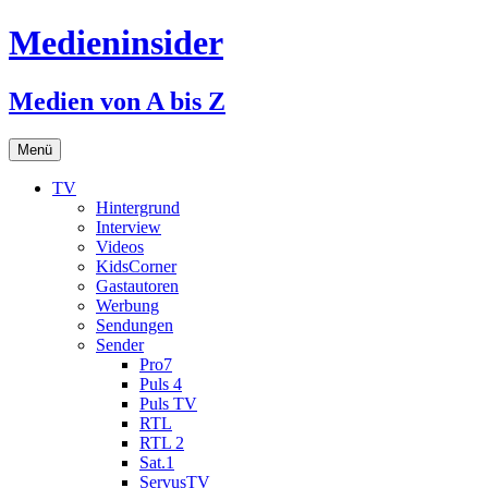
Medieninsider
Medien von A bis Z
Zum
Menü
Inhalt
springen
TV
Hintergrund
Interview
Videos
KidsCorner
Gastautoren
Werbung
Sendungen
Sender
Pro7
Puls 4
Puls TV
RTL
RTL 2
Sat.1
ServusTV