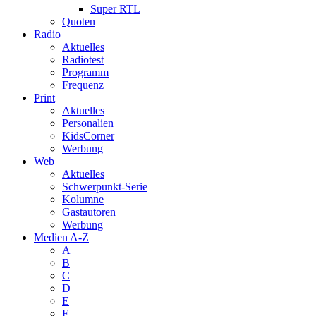
Super RTL
Quoten
Radio
Aktuelles
Radiotest
Programm
Frequenz
Print
Aktuelles
Personalien
KidsCorner
Werbung
Web
Aktuelles
Schwerpunkt-Serie
Kolumne
Gastautoren
Werbung
Medien A-Z
A
B
C
D
E
F