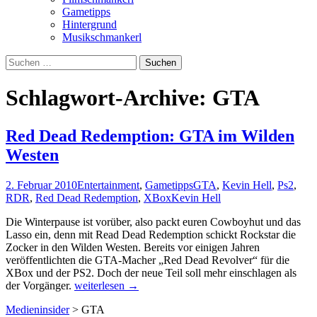
Gametipps
Hintergrund
Musikschmankerl
Suchen
nach:
Schlagwort-Archive: GTA
Red Dead Redemption: GTA im Wilden
Westen
2. Februar 2010
Entertainment
,
Gametipps
GTA
,
Kevin Hell
,
Ps2
,
RDR
,
Red Dead Redemption
,
XBox
Kevin Hell
Die Winterpause ist vorüber, also packt euren Cowboyhut und das
Lasso ein, denn mit Read Dead Redemption schickt Rockstar die
Zocker in den Wilden Westen. Bereits vor einigen Jahren
veröffentlichten die GTA-Macher „Red Dead Revolver“ für die
XBox und der PS2. Doch der neue Teil soll mehr einschlagen als
Red
der Vorgänger.
weiterlesen
→
Dead
Medieninsider
>
GTA
Redemption: