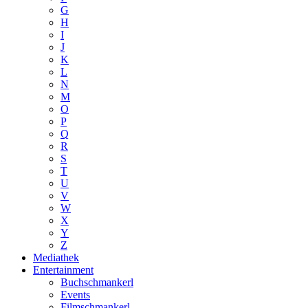
G
H
I
J
K
L
N
M
O
P
Q
R
S
T
U
V
W
X
Y
Z
Mediathek
Entertainment
Buchschmankerl
Events
Filmschmankerl