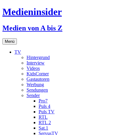
Medieninsider
Medien von A bis Z
Zum
Menü
Inhalt
springen
TV
Hintergrund
Interview
Videos
KidsCorner
Gastautoren
Werbung
Sendungen
Sender
Pro7
Puls 4
Puls TV
RTL
RTL 2
Sat.1
ServusTV