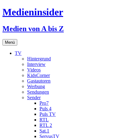
Medieninsider
Medien von A bis Z
Zum
Menü
Inhalt
springen
TV
Hintergrund
Interview
Videos
KidsCorner
Gastautoren
Werbung
Sendungen
Sender
Pro7
Puls 4
Puls TV
RTL
RTL 2
Sat.1
ServusTV