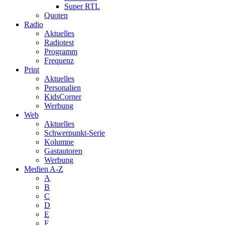
Super RTL
Quoten
Radio
Aktuelles
Radiotest
Programm
Frequenz
Print
Aktuelles
Personalien
KidsCorner
Werbung
Web
Aktuelles
Schwerpunkt-Serie
Kolumne
Gastautoren
Werbung
Medien A-Z
A
B
C
D
E
F