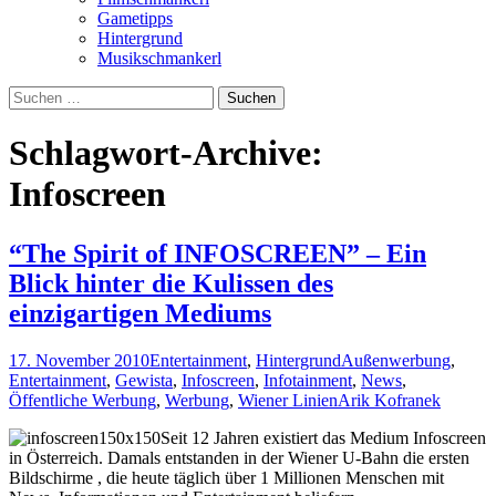
Gametipps
Hintergrund
Musikschmankerl
Suchen
nach:
Schlagwort-Archive:
Infoscreen
“The Spirit of INFOSCREEN” – Ein
Blick hinter die Kulissen des
einzigartigen Mediums
17. November 2010
Entertainment
,
Hintergrund
Außenwerbung
,
Entertainment
,
Gewista
,
Infoscreen
,
Infotainment
,
News
,
Öffentliche Werbung
,
Werbung
,
Wiener Linien
Arik Kofranek
Seit 12 Jahren existiert das Medium Infoscreen
in Österreich. Damals entstanden in der Wiener U-Bahn die ersten
Bildschirme , die heute täglich über 1 Millionen Menschen mit