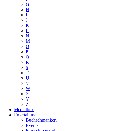
G
H
I
J
K
L
N
M
O
P
Q
R
S
T
U
V
W
X
Y
Z
Mediathek
Entertainment
Buchschmankerl
Events
Filmschmankerl