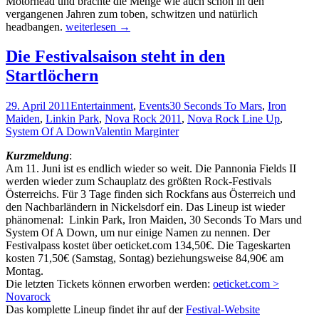
Mötörhead und brachte die Menge wie auch schon in den
vergangenen Jahren zum toben, schwitzen und natürlich
Fotos
headbangen.
weiterlesen
→
vom
Medienevent
Die Festivalsaison steht in den
Nova
Startlöchern
Rock
2011
29. April 2011
Entertainment
,
Events
30 Seconds To Mars
,
Iron
Maiden
,
Linkin Park
,
Nova Rock 2011
,
Nova Rock Line Up
,
System Of A Down
Valentin Marginter
Kurzmeldung
:
Am 11. Juni ist es endlich wieder so weit. Die Pannonia Fields II
werden wieder zum Schauplatz des größten Rock-Festivals
Österreichs. Für 3 Tage finden sich Rockfans aus Österreich und
den Nachbarländern in Nickelsdorf ein. Das Lineup ist wieder
phänomenal: Linkin Park, Iron Maiden, 30 Seconds To Mars und
System Of A Down, um nur einige Namen zu nennen. Der
Festivalpass kostet über oeticket.com 134,50€. Die Tageskarten
kosten 71,50€ (Samstag, Sontag) beziehungsweise 84,90€ am
Montag.
Die letzten Tickets können erworben werden:
oeticket.com >
Novarock
Das komplette Lineup findet ihr auf der
Festival-Website