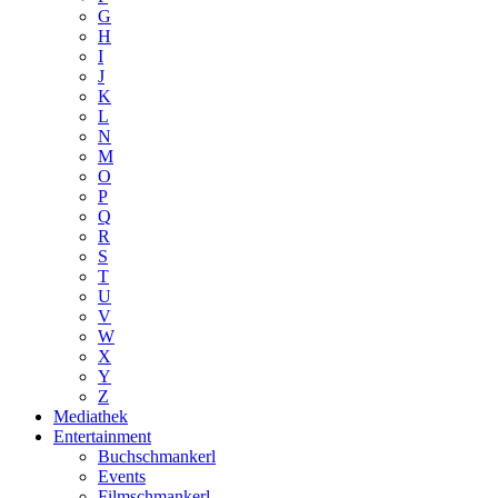
G
H
I
J
K
L
N
M
O
P
Q
R
S
T
U
V
W
X
Y
Z
Mediathek
Entertainment
Buchschmankerl
Events
Filmschmankerl