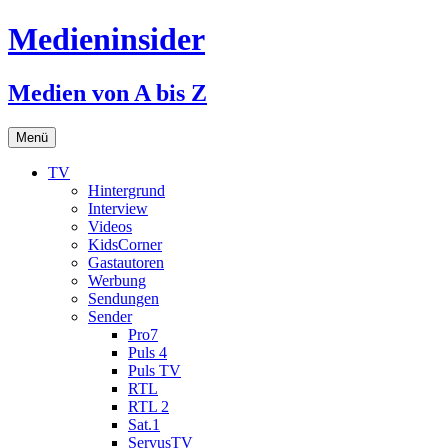
Medieninsider
Medien von A bis Z
Zum
Menü
Inhalt
springen
TV
Hintergrund
Interview
Videos
KidsCorner
Gastautoren
Werbung
Sendungen
Sender
Pro7
Puls 4
Puls TV
RTL
RTL 2
Sat.1
ServusTV