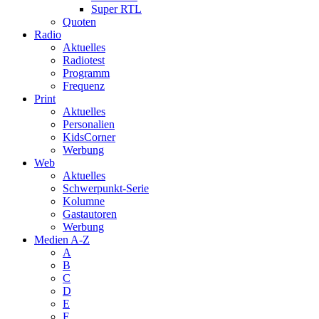
Super RTL
Quoten
Radio
Aktuelles
Radiotest
Programm
Frequenz
Print
Aktuelles
Personalien
KidsCorner
Werbung
Web
Aktuelles
Schwerpunkt-Serie
Kolumne
Gastautoren
Werbung
Medien A-Z
A
B
C
D
E
F