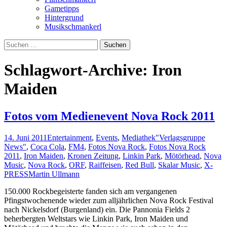
Gametipps
Hintergrund
Musikschmankerl
Suchen
nach:
Schlagwort-Archive: Iron
Maiden
Fotos vom Medienevent Nova Rock 2011
14. Juni 2011
Entertainment
,
Events
,
Mediathek
"Verlagsgruppe
News"
,
Coca Cola
,
FM4
,
Fotos Nova Rock
,
Fotos Nova Rock
2011
,
Iron Maiden
,
Kronen Zeitung
,
Linkin Park
,
Mötörhead
,
Nova
Music
,
Nova Rock
,
ORF
,
Raiffeisen
,
Red Bull
,
Skalar Music
,
X-
PRESS
Martin Ullmann
150.000 Rockbegeisterte fanden sich am vergangenen
Pfingstwochenende wieder zum alljährlichen Nova Rock Festival
nach Nickelsdorf (Burgenland) ein. Die Pannonia Fields 2
beherbergten Weltstars wie Linkin Park, Iron Maiden und