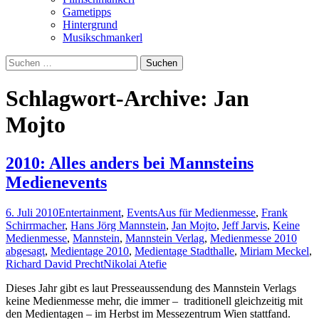
Gametipps
Hintergrund
Musikschmankerl
Suchen
nach:
Schlagwort-Archive: Jan
Mojto
2010: Alles anders bei Mannsteins
Medienevents
6. Juli 2010
Entertainment
,
Events
Aus für Medienmesse
,
Frank
Schirrmacher
,
Hans Jörg Mannstein
,
Jan Mojto
,
Jeff Jarvis
,
Keine
Medienmesse
,
Mannstein
,
Mannstein Verlag
,
Medienmesse 2010
abgesagt
,
Medientage 2010
,
Medientage Stadthalle
,
Miriam Meckel
,
Richard David Precht
Nikolai Atefie
Dieses Jahr gibt es laut Presseaussendung des Mannstein Verlags
keine Medienmesse mehr, die immer – traditionell gleichzeitig mit
2010:
den Medientagen – im Herbst im Messezentrum Wien stattfand.