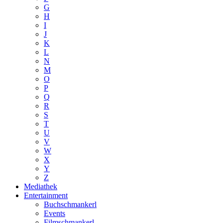
G
H
I
J
K
L
N
M
O
P
Q
R
S
T
U
V
W
X
Y
Z
Mediathek
Entertainment
Buchschmankerl
Events
Filmschmankerl