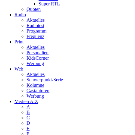
Super RTL
Quoten
Radio
Aktuelles
Radiotest
Programm
Frequenz
Print
Aktuelles
Personalien
KidsCorner
Werbung
Web
Aktuelles
Schwerpunkt-Serie
Kolumne
Gastautoren
Werbung
Medien A-Z
A
B
C
D
E
F