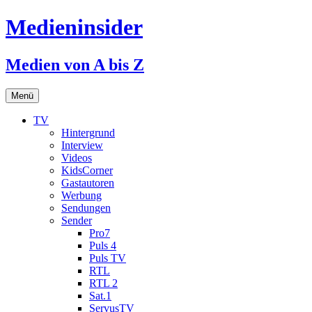
Medieninsider
Medien von A bis Z
Zum
Menü
Inhalt
springen
TV
Hintergrund
Interview
Videos
KidsCorner
Gastautoren
Werbung
Sendungen
Sender
Pro7
Puls 4
Puls TV
RTL
RTL 2
Sat.1
ServusTV