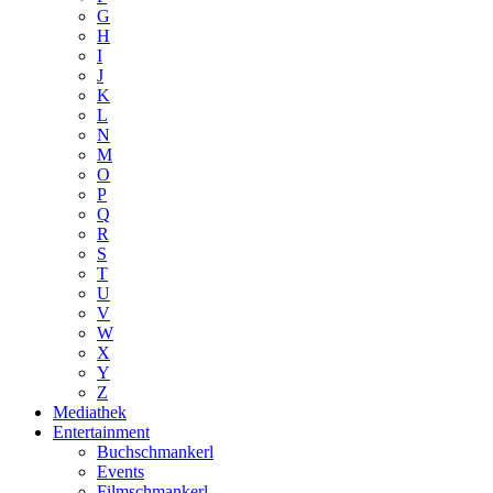
G
H
I
J
K
L
N
M
O
P
Q
R
S
T
U
V
W
X
Y
Z
Mediathek
Entertainment
Buchschmankerl
Events
Filmschmankerl