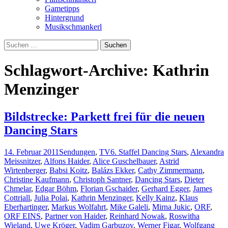
Gametipps
Hintergrund
Musikschmankerl
Suchen
nach:
Schlagwort-Archive: Kathrin
Menzinger
Bildstrecke: Parkett frei für die neuen
Dancing Stars
14. Februar 2011
Sendungen
,
TV
6. Staffel Dancing Stars
,
Alexandra
Meissnitzer
,
Alfons Haider
,
Alice Guschelbauer
,
Astrid
Wirtenberger
,
Babsi Koitz
,
Balázs Ekker
,
Cathy Zimmermann
,
Christine Kaufmann
,
Christoph Santner
,
Dancing Stars
,
Dieter
Chmelar
,
Edgar Böhm
,
Florian Gschaider
,
Gerhard Egger
,
James
Cottriall
,
Julia Polai
,
Kathrin Menzinger
,
Kelly Kainz
,
Klaus
Eberhartinger
,
Markus Wolfahrt
,
Mike Galeli
,
Mirna Jukic
,
ORF
,
ORF EINS
,
Partner von Haider
,
Reinhard Nowak
,
Roswitha
Wieland
,
Uwe Kröger
,
Vadim Garbuzov
,
Werner Figar
,
Wolfgang