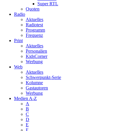
Super RTL
Quoten
Radio
Aktuelles
Radiotest
Programm
Frequenz
Print
Aktuelles
Personalien
KidsCorner
Werbung
Web
Aktuelles
Schwerpunkt-Serie
Kolumne
Gastautoren
Werbung
Medien A-Z
A
B
C
D
E
F