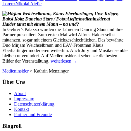
Lorenz
Nikolai Atefie
Haider tanzt mit einem Mann – na und?
In Gehrer’s Palazzo wurden die 12 neuen Dancing Stars und ihre
Partner präsentiert. Zum ersten Mal wird Alfons Haider selbst
mittanzen, sogar mit einem Gleichgeschlechtlichen. Das bewährte
Duo Mirjam Weichselbraun und EAV-Frontman Klaus
Eberhartinger moderieren weiterhin. Auch Jury und Musikensemble
bleiben unverändert. Auf Medieninsider.at sehen sie die besten
Bildstrecke:
Bilder der Veranstalltung.
weiterlesen
→
Parkett
Medieninsider
>
Kathrin Menzinger
frei
für
Über Uns
die
neuen
Dancing
About
Stars
Impressum
Datenschutzerklärung
Kontakt
Partner und Freunde
Blogroll