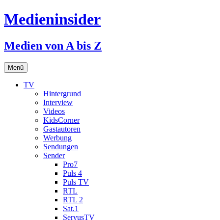
Medieninsider
Medien von A bis Z
Zum
Menü
Inhalt
springen
TV
Hintergrund
Interview
Videos
KidsCorner
Gastautoren
Werbung
Sendungen
Sender
Pro7
Puls 4
Puls TV
RTL
RTL 2
Sat.1
ServusTV