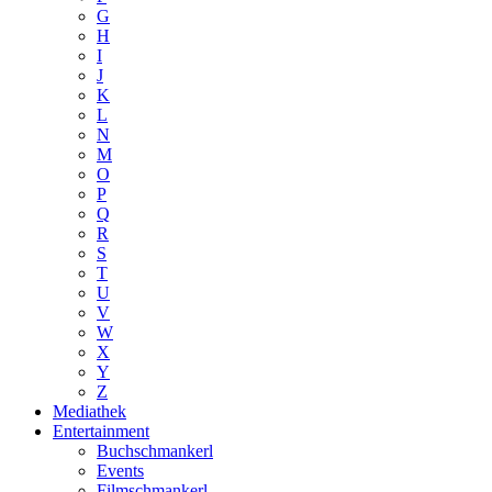
G
H
I
J
K
L
N
M
O
P
Q
R
S
T
U
V
W
X
Y
Z
Mediathek
Entertainment
Buchschmankerl
Events
Filmschmankerl