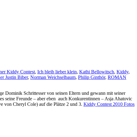
er Kiddy Contest
,
Ich bleib lieber klein
,
Kathi Bellowitsch
,
Kiddy
,
r Justin Biber
,
Norman Weichselbaum
,
Philip Ginthör
,
ROMAN
ige Dominik Schrittesser von seinen Eltern und gewann mit seiner
es seine Freunde – aber eben auch Konkurentinnen – Asja Ahatovic
e von Cheryl Cole) auf die Plätze 2 und 3.
Kiddy Contest 2010 Fotos