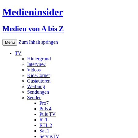
Medieninsider
Medien von A bis Z
Zum Inhalt springen
Menü
TV
Hintergrund
Interview
Videos
KidsCorner
Gastautoren
Werbung
Sendungen
Sender
Pro7
Puls 4
Puls TV
RTL
RTL 2
Sat.1
ServusTV