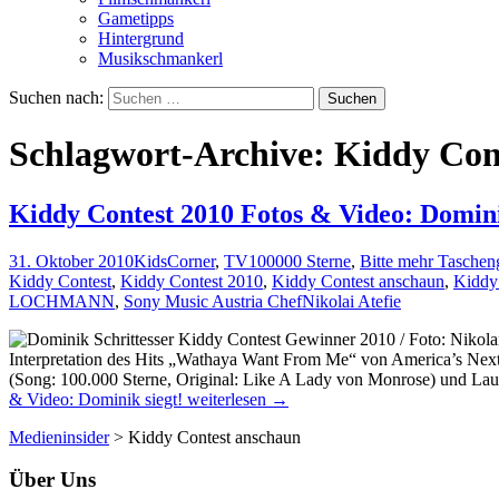
Gametipps
Hintergrund
Musikschmankerl
Suchen nach:
Schlagwort-Archive: Kiddy Con
Kiddy Contest 2010 Fotos & Video: Domini
31. Oktober 2010
KidsCorner
,
TV
100000 Sterne
,
Bitte mehr Taschen
Kiddy Contest
,
Kiddy Contest 2010
,
Kiddy Contest anschaun
,
Kiddy
LOCHMANN
,
Sony Music Austria Chef
Nikolai Atefie
Interpretation des Hits „Wathaya Want From Me“ von America’s Nex
(Song: 100.000 Sterne, Original: Like A Lady von Monrose) und Laura
& Video: Dominik siegt!
weiterlesen
→
Medieninsider
>
Kiddy Contest anschaun
Über Uns