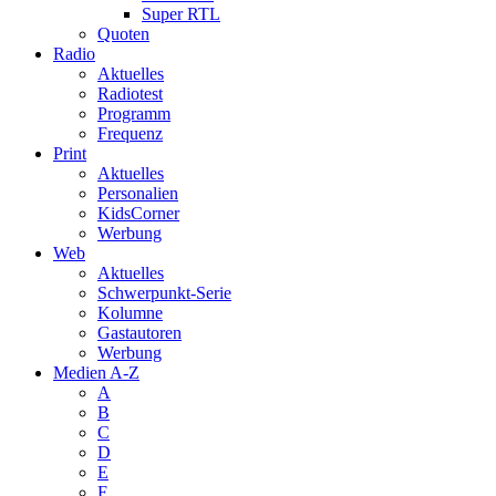
Super RTL
Quoten
Radio
Aktuelles
Radiotest
Programm
Frequenz
Print
Aktuelles
Personalien
KidsCorner
Werbung
Web
Aktuelles
Schwerpunkt-Serie
Kolumne
Gastautoren
Werbung
Medien A-Z
A
B
C
D
E
F