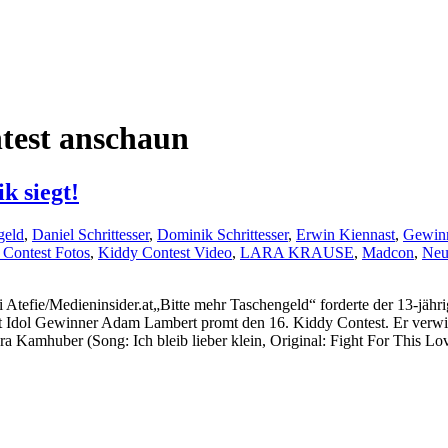
test anschaun
k siegt!
geld
,
Daniel Schrittesser
,
Dominik Schrittesser
,
Erwin Kiennast
,
Gewinn
 Contest Fotos
,
Kiddy Contest Video
,
LARA KRAUSE
,
Madcon
,
Neue
„Bitte mehr Taschengeld“ forderte der 13-jähr
t Idol Gewinner Adam Lambert promt den 16. Kiddy Contest. Er verwi
 Kamhuber (Song: Ich bleib lieber klein, Original: Fight For This Lov