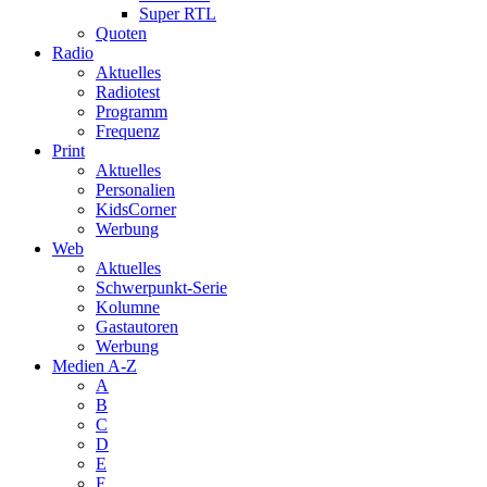
Super RTL
Quoten
Radio
Aktuelles
Radiotest
Programm
Frequenz
Print
Aktuelles
Personalien
KidsCorner
Werbung
Web
Aktuelles
Schwerpunkt-Serie
Kolumne
Gastautoren
Werbung
Medien A-Z
A
B
C
D
E
F