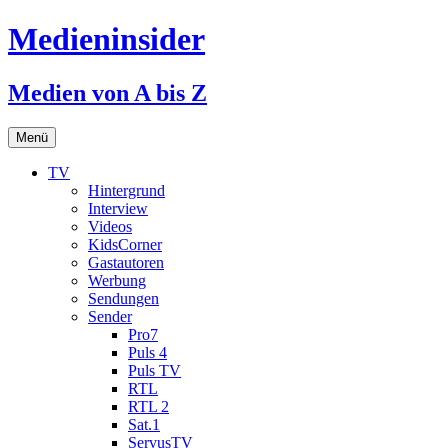
Medieninsider
Medien von A bis Z
Zum
Menü
Inhalt
springen
TV
Hintergrund
Interview
Videos
KidsCorner
Gastautoren
Werbung
Sendungen
Sender
Pro7
Puls 4
Puls TV
RTL
RTL 2
Sat.1
ServusTV