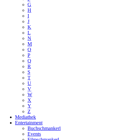
G
H
I
J
K
L
N
M
O
P
Q
R
S
T
U
V
W
X
Y
Z
Mediathek
Entertainment
Buchschmankerl
Events
Filmschmankerl