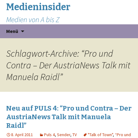
Medieninsider
Medien von A bis Z
Zum
Suchen
Menü
Inhalt
nach:
springen
Schlagwort-Archive: “Pro und
Contra – Der AustriaNews Talk mit
Manuela Raidl”
Neu auf PULS 4: “Pro und Contra – Der
AustriaNews Talk mit Manuela
Raidl”
8. April 2011
Puls 4
,
Sender
,
TV
"Talk of Town"
,
“Pro und