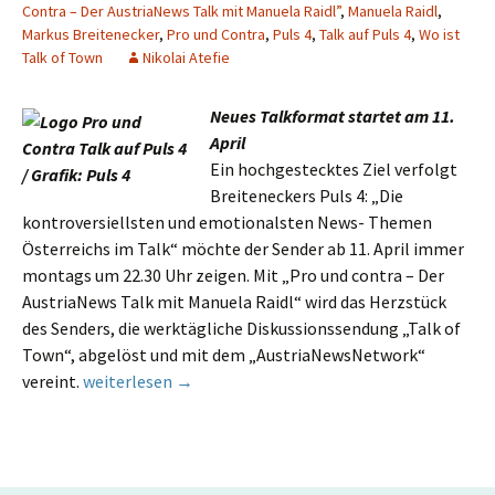
Contra – Der AustriaNews Talk mit Manuela Raidl”
,
Manuela Raidl
,
Markus Breitenecker
,
Pro und Contra
,
Puls 4
,
Talk auf Puls 4
,
Wo ist
Talk of Town
Nikolai Atefie
Neues Talkformat startet am 11.
April
Ein hochgestecktes Ziel verfolgt
Breiteneckers Puls 4: „Die
kontroversiellsten und emotionalsten News- Themen
Österreichs im Talk“ möchte der Sender ab 11. April immer
montags um 22.30 Uhr zeigen. Mit „Pro und contra – Der
AustriaNews Talk mit Manuela Raidl“ wird das Herzstück
des Senders, die werktägliche Diskussionssendung „Talk of
Town“, abgelöst und mit dem „AustriaNewsNetwork“
Neu auf PULS 4: “Pro und Contra – Der AustriaNews Tal
vereint.
weiterlesen
→