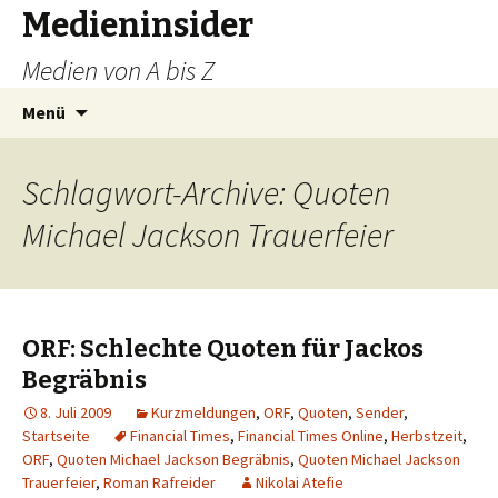
Medieninsider
Medien von A bis Z
Zum
Suchen
Menü
Inhalt
nach:
springen
Schlagwort-Archive: Quoten
Michael Jackson Trauerfeier
ORF: Schlechte Quoten für Jackos
Begräbnis
8. Juli 2009
Kurzmeldungen
,
ORF
,
Quoten
,
Sender
,
Startseite
Financial Times
,
Financial Times Online
,
Herbstzeit
,
ORF
,
Quoten Michael Jackson Begräbnis
,
Quoten Michael Jackson
Trauerfeier
,
Roman Rafreider
Nikolai Atefie