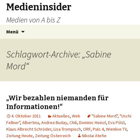
Medieninsider
Medien von A bis Z
Zum
Suchen
Menü
Inhalt
nach:
springen
Schlagwort-Archive: „Sabine
Mord“
„Wir bezahlen niemanden für
Informationen!“
4. Oktober 2011
Aktuelles
,
Web
"Sabine Mord"
,
"Uschi
Fellner"
,
Albertina
,
Andrea Buday
,
Chili
,
Dominic Heinzl
,
Eva Pölzl
,
Klaus Albrecht Schröder
,
Lisa Trompisch
,
ORF
,
Puls 4
,
Wienlive TV
,
Zeitung Heute
,
Zeitung Österreich
Nikolai Atefie