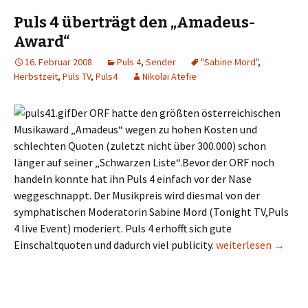
Puls 4 überträgt den „Amadeus-
Award“
16. Februar 2008
Puls 4
,
Sender
"Sabine Mord"
,
Herbstzeit
,
Puls TV
,
Puls4
Nikolai Atefie
Der ORF hatte den größten österreichischen
Musikaward „Amadeus“ wegen zu hohen Kosten und
schlechten Quoten (zuletzt nicht über 300.000) schon
länger auf seiner „Schwarzen Liste“.Bevor der ORF noch
handeln konnte hat ihn Puls 4 einfach vor der Nase
weggeschnappt. Der Musikpreis wird diesmal von der
symphatischen Moderatorin Sabine Mord (Tonight TV,Puls
4 live Event) moderiert. Puls 4 erhofft sich gute
Puls 4 überträgt d
Einschaltquoten und dadurch viel publicity.
weiterlesen
→