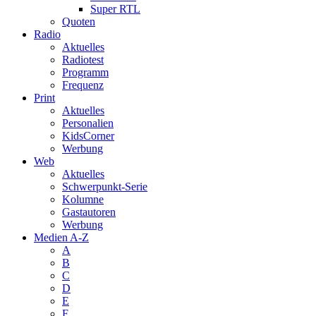
Super RTL
Quoten
Radio
Aktuelles
Radiotest
Programm
Frequenz
Print
Aktuelles
Personalien
KidsCorner
Werbung
Web
Aktuelles
Schwerpunkt-Serie
Kolumne
Gastautoren
Werbung
Medien A-Z
A
B
C
D
E
F