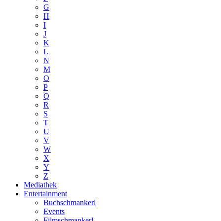
G
H
I
J
K
L
N
M
O
P
Q
R
S
T
U
V
W
X
Y
Z
Mediathek
Entertainment
Buchschmankerl
Events
Filmschmankerl