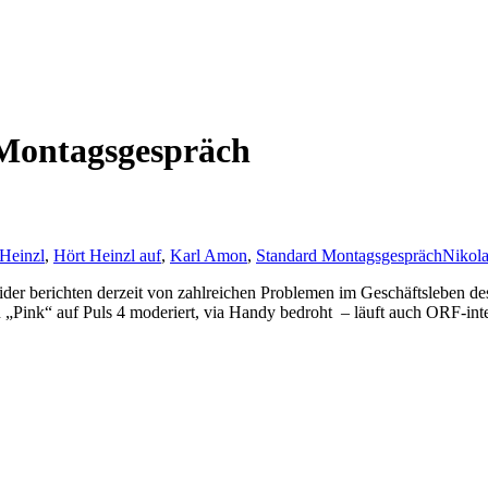
 Montagsgespräch
Heinzl
,
Hört Heinzl auf
,
Karl Amon
,
Standard Montagsgespräch
Nikola
ider berichten derzeit von zahlreichen Problemen im Geschäftsleben d
„Pink“ auf Puls 4 moderiert, via Handy bedroht – läuft auch ORF-inte