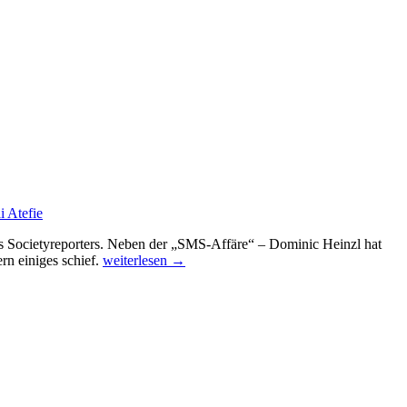
i Atefie
es Societyreporters. Neben der „SMS-Affäre“ – Dominic Heinzl hat
Exklusiv:
rn einiges schief.
weiterlesen
→
Hört
Heinzl
auf?