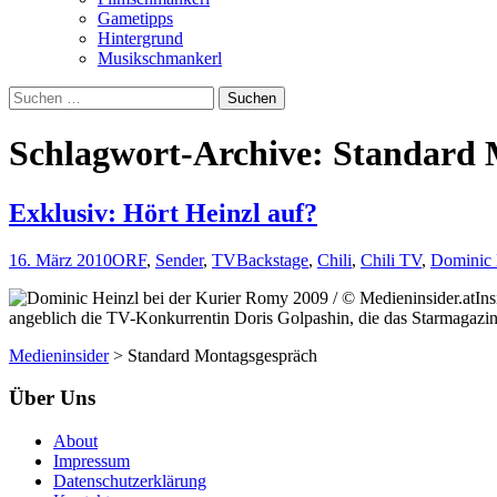
Gametipps
Hintergrund
Musikschmankerl
Suchen
nach:
Schlagwort-Archive: Standard
Exklusiv: Hört Heinzl auf?
16. März 2010
ORF
,
Sender
,
TV
Backstage
,
Chili
,
Chili TV
,
Dominic 
Ins
angeblich die TV-Konkurrentin Doris Golpashin, die das Starmagazin 
Medieninsider
>
Standard Montagsgespräch
Über Uns
About
Impressum
Datenschutzerklärung