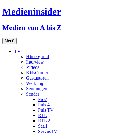
Medieninsider
Medien von A bis Z
Zum
Menü
Inhalt
springen
TV
Hintergrund
Interview
Videos
KidsCorner
Gastautoren
Werbung
Sendungen
Sender
Pro7
Puls 4
Puls TV
RTL
RTL 2
Sat.1
ServusTV