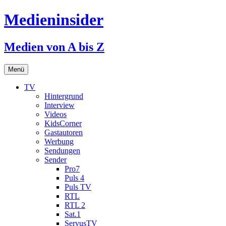
Medieninsider
Medien von A bis Z
Zum
Menü
Inhalt
springen
TV
Hintergrund
Interview
Videos
KidsCorner
Gastautoren
Werbung
Sendungen
Sender
Pro7
Puls 4
Puls TV
RTL
RTL 2
Sat.1
ServusTV