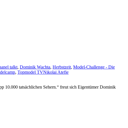
anel talkt
,
Dominik Wachta
,
Herbstzeit
,
Model-Challenge - Die
delcamp
,
Topmodel TV
Nikolai Atefie
p 10.000 tatsächlichen Sehern.“ freut sich Eigentümer Dominik