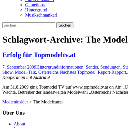
Gametipps
Hintergrund
Musikschmankerl
Suchen
nach:
Schlagwort-Archive: The Mode
Erfolg für Topmodeltv.at
7. September 2009
Hintergrundinformationen
,
Sender
,
Sendungen
,
Sta
Show
,
Model-Talk
,
Österreichs Nächstes Topmodel
,
Report-Rapport.
Kooperation mit Austria 9
Am 31.8.2009 ging Topmodel TV auf www.topmodeltv.at on Air. „Über
Wachta, Betreiber der landesweiten Modelwahl „Österreichs Nächst
Medieninsider
>
The Modelcamp
Über Uns
About