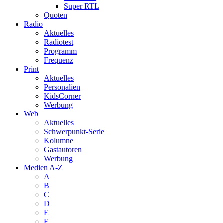
Super RTL
Quoten
Radio
Aktuelles
Radiotest
Programm
Frequenz
Print
Aktuelles
Personalien
KidsCorner
Werbung
Web
Aktuelles
Schwerpunkt-Serie
Kolumne
Gastautoren
Werbung
Medien A-Z
A
B
C
D
E
F