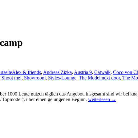
lcamp
rtseite
Alex & friends
,
Andreas Zizka
,
Austria 9
,
Catwalk
,
Coco von Ch
,
Shoot me!
,
Showroom
,
Styles-Lounge
,
The Model next door
,
The Mo
 1000 Leute nutzen täglich das Angebot, insgesamt sind wir bei knap
Erfolg
es Topmodel“, über einen gelungenen Beginn.
weiterlesen
→
für
Topmodeltv.at