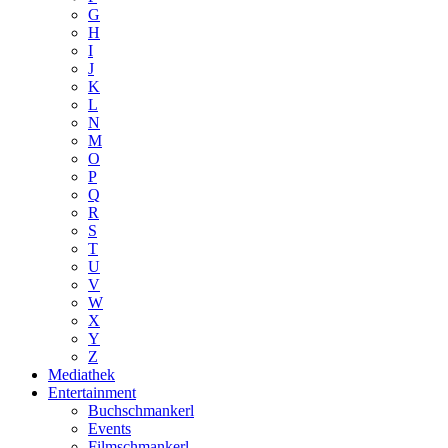
G
H
I
J
K
L
N
M
O
P
Q
R
S
T
U
V
W
X
Y
Z
Mediathek
Entertainment
Buchschmankerl
Events
Filmschmankerl