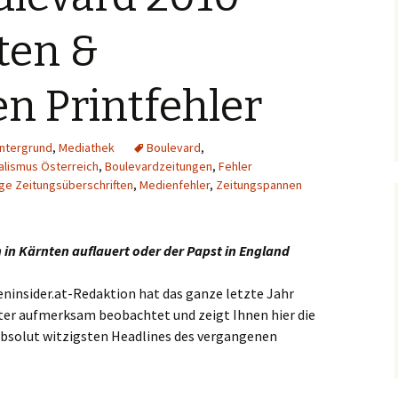
Hintergrund
sten &
Musikschmankerl
en Printfehler
intergrund
,
Mediathek
Boulevard
,
alismus Österreich
,
Boulevardzeitungen
,
Fehler
ige Zeitungsüberschriften
,
Medienfehler
,
Zeitungspannen
in Kärnten auflauert oder der Papst in England
eninsider.at-Redaktion hat das ganze letzte Jahr
ter aufmerksam beobachtet und zeigt Ihnen hier die
 absolut witzigsten Headlines des vergangenen
10 – Die lustigsten & peinlichsten Printfehler