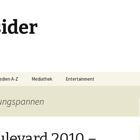
ider
edien A-Z
Mediathek
Entertainment
Buchschmankerl
tungspannen
-Serie
Events
Filmschmankerl
ulevard 2010 –
Gametipps