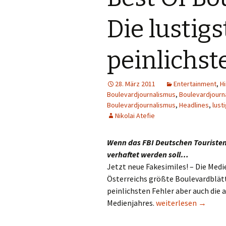
Gastautoren
Werbung
E
Die lustig
Werbung
F
peinlichst
Sendungen
G
Sender
Pro7
H
28. März 2011
Entertainment
,
H
Boulevardjournalismus
,
Boulevardjourn
Boulevardjournalismus
,
Headlines
,
lust
Quoten
Puls 4
I
Nikolai Atefie
Puls TV
J
Wenn das FBI Deutschen Touristen 
RTL
K
verhaftet werden soll…
Jetzt neue Fakesimiles! – Die Medi
RTL 2
L
Österreichs größte Boulevardblät
peinlichsten Fehler aber auch die
Sat.1
N
Best Of Boulevard 20
Medienjahres.
weiterlesen
→
ServusTV
M